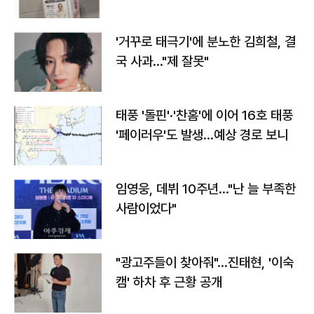
'거꾸로 태극기'에 분노한 김희철, 결
국 사과…"제 잘못"
태풍 '돌핀'·'찬홈'에 이어 16호 태풍
'페이러우'도 발생…예상 경로 보니
임영웅, 데뷔 10주년…"난 늘 부족한
사람이었다"
"광고주들이 찾아줘"…진태현, '이숙
캠' 하차 후 근황 공개