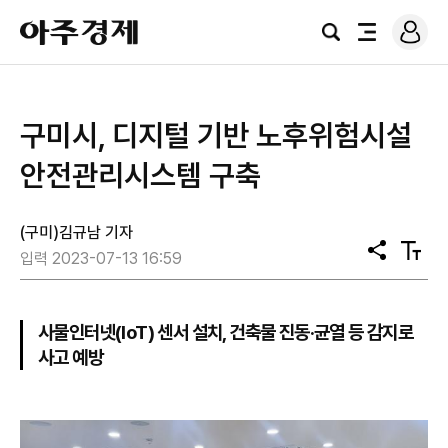
로
아
그
검
전
주
인
색
체
경
메
제
뉴
구미시, 디지털 기반 노후위험시설
안전관리시스템 구축
(구미)김규남 기자
공
텍
입력 2023-07-13 16:59
유
스
트
크
기
사물인터넷(IoT) 센서 설치, 건축물 진동·균열 등 감지로
사고 예방