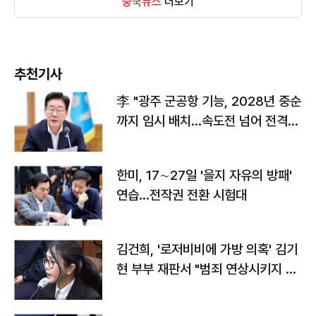
중국뉴스
더보기
추천기사
李 "광주 군공항 기능, 2028년 중순
까지 임시 배치…속도전 넘어 전격
전"
한미, 17∼27일 '을지 자유의 방패'
연습…전작권 전환 시험대
김건희, '로저비비에 가방 의혹' 김기
현 부부 재판서 "범죄 연상시키지 말
라"