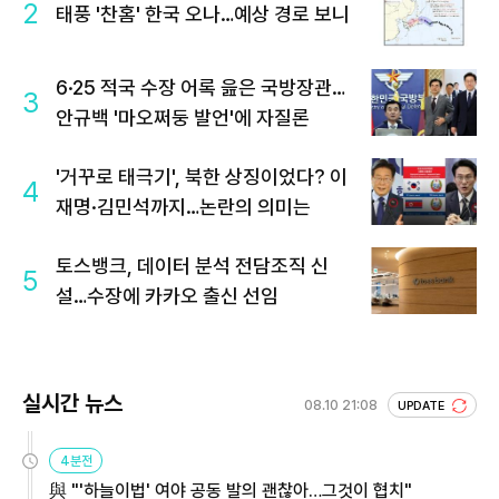
2
태풍 '찬홈' 한국 오나…예상 경로 보니
6·25 적국 수장 어록 읊은 국방장관…
3
안규백 '마오쩌둥 발언'에 자질론
'거꾸로 태극기', 북한 상징이었다? 이
4
재명·김민석까지…논란의 의미는
토스뱅크, 데이터 분석 전담조직 신
5
설…수장에 카카오 출신 선임
실시간 뉴스
08.10 21:08
UPDATE
4분전
與 "'하늘이법' 여야 공동 발의 괜찮아…그것이 협치"