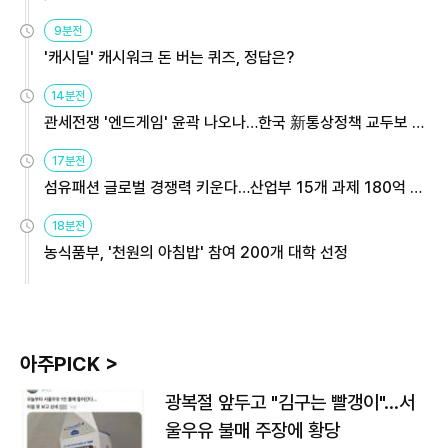
9분전
'캐시딜' 캐시워크 돈 버는 퀴즈, 정답은?
14분전
관세전쟁 '엔드게임' 윤곽 나오나…한국 新통상정책 교두보 활
용해야
17분전
섬유패션 글로벌 경쟁력 키운다…산업부 15개 과제 180억 지
원
18분전
농식품부, '천원의 아침밥' 참여 200개 대학 선정
아주PICK >
광복절 앞두고 "김구는 빨갱이"…서
울우유 불매 주장에 황당