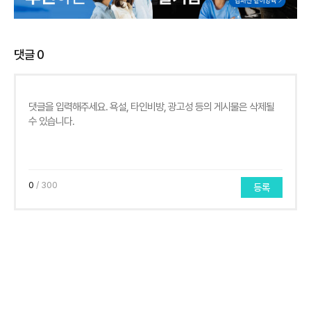
댓글
0
0
/ 300
등록