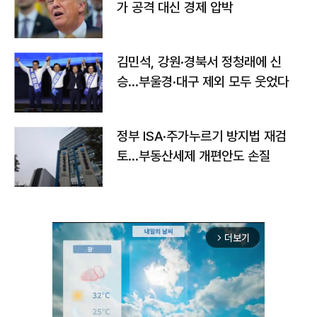
가 공격 대신 경제 압박
김민석, 강원·경북서 정청래에 신
승…부울경·대구 제외 모두 웃었다
정부 ISA·주가누르기 방지법 재검
토…부동산세제 개편안도 손질
더보기
arrow_forward_ios