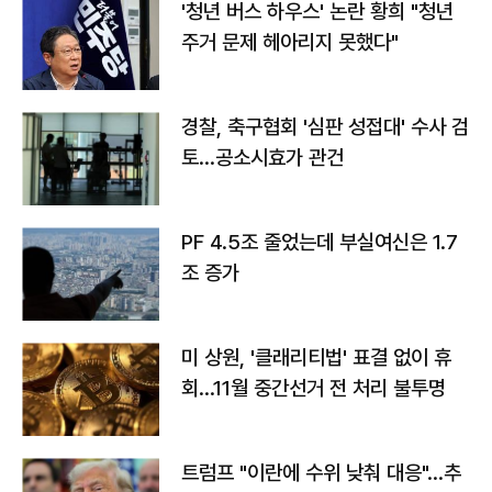
'청년 버스 하우스' 논란 황희 "청년
주거 문제 헤아리지 못했다"
경찰, 축구협회 '심판 성접대' 수사 검
토…공소시효가 관건
PF 4.5조 줄었는데 부실여신은 1.7
조 증가
미 상원, '클래리티법' 표결 없이 휴
회…11월 중간선거 전 처리 불투명
트럼프 "이란에 수위 낮춰 대응"…추