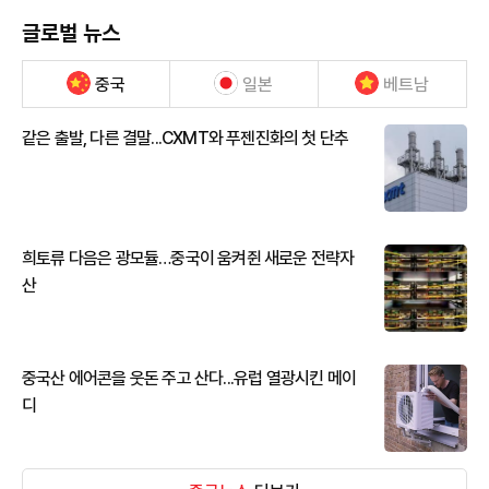
글로벌 뉴스
중국
일본
베트남
같은 출발, 다른 결말...CXMT와 푸젠진화의 첫 단추
희토류 다음은 광모듈…중국이 움켜쥔 새로운 전략자
산
중국산 에어콘을 웃돈 주고 산다...유럽 열광시킨 메이
디