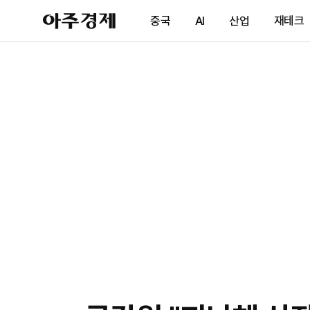
아
중국
AI
산업
재테크
주
경
제