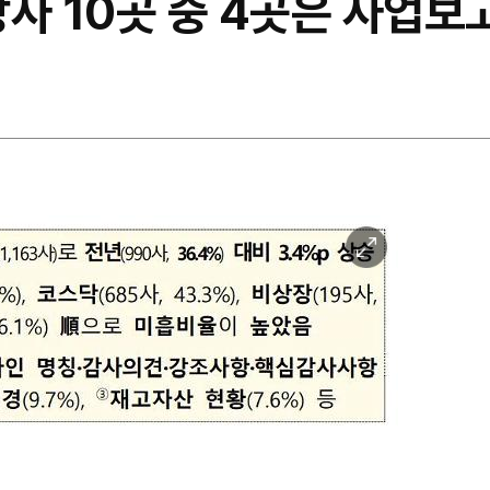
사 10곳 중 4곳은 사업보고
이
미
지
확
대