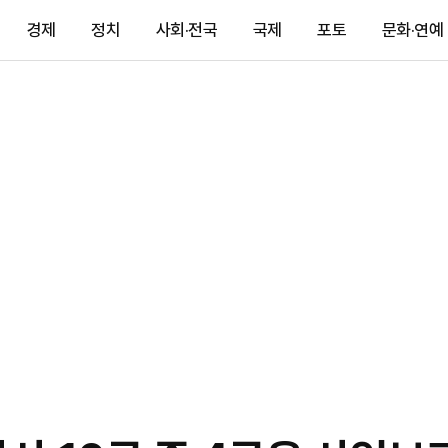
경제
정치
사회·전국
국제
포토
문화·연예