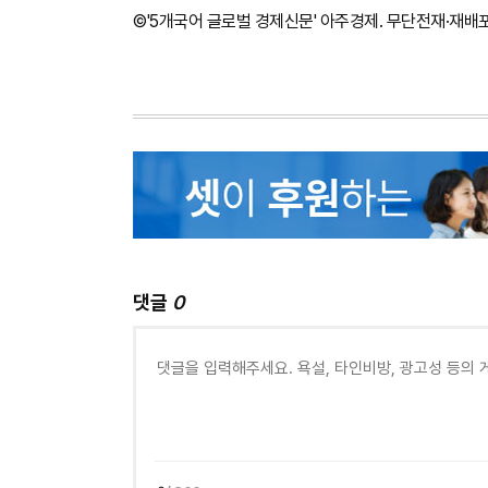
©'5개국어 글로벌 경제신문' 아주경제. 무단전재·재배
댓글
0