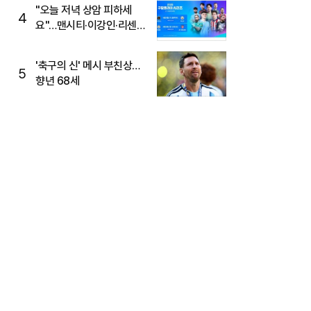
"오늘 저녁 상암 피하세
4
요"…맨시티·이강인·리센느
뜬다, 6호선 혼잡 예상
'축구의 신' 메시 부친상…
5
향년 68세