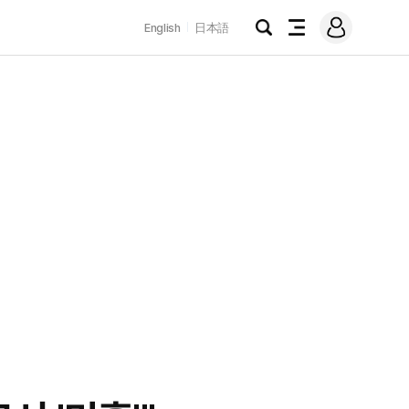
로
English
日本語
그
검
전
인
색
체
메
뉴