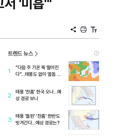
서 '미흡'"
공
프
텍
유
린
스
트
트
크
기
트렌드 뉴스
"다음 주 기온 뚝 떨어진
1
다"…태풍도 없이 열돔 박
살 낸 '이것'
태풍 '찬홈' 한국 오나…예
2
상 경로 보니
태풍 '돌핀'·'찬홈' 한반도
3
빗겨간다…예상 경로는?