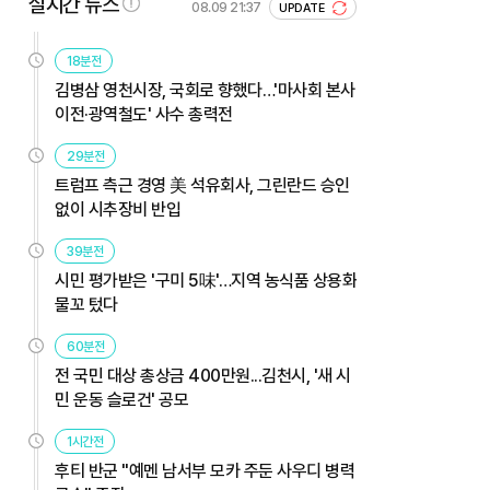
실시간 뉴스
08.09 21:37
UPDATE
18분전
김병삼 영천시장, 국회로 향했다…'마사회 본사
이전·광역철도' 사수 총력전
29분전
트럼프 측근 경영 美 석유회사, 그린란드 승인
없이 시추장비 반입
39분전
시민 평가받은 '구미 5味'…지역 농식품 상용화
물꼬 텄다
60분전
전 국민 대상 총상금 400만원...김천시, '새 시
민 운동 슬로건' 공모
1시간전
후티 반군 "예멘 남서부 모카 주둔 사우디 병력