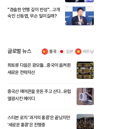
"경솔한 언행 깊이 반성"…고개
숙인 신동엽, 무슨 일이길래?
글로벌 뉴스
중국
일본
베트남
희토류 다음은 광모듈…중국이 움켜쥔
새로운 전략자산
중국산 에어콘을 웃돈 주고 산다...유럽
열광시킨 메이디
스티븐 로치 '과거의 홍콩'은 끝났지만
'새로운 홍콩'은 진행중