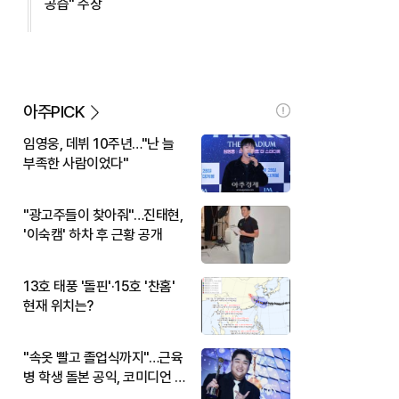
공습" 주장
아주PICK
임영웅, 데뷔 10주년…"난 늘
부족한 사람이었다"
"광고주들이 찾아줘"…진태현,
'이숙캠' 하차 후 근황 공개
13호 태풍 '돌핀'·15호 '찬홈'
현재 위치는?
"속옷 빨고 졸업식까지"…근육
병 학생 돌본 공익, 코미디언 김
규원이었다