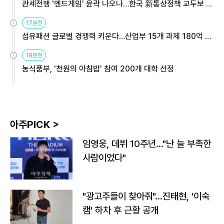
관세전쟁 '엔드게임' 윤곽 나오나…한국 新통상정책 교두보 활
용해야
17분전
섬유패션 글로벌 경쟁력 키운다…산업부 15개 과제 180억 지
원
18분전
농식품부, '천원의 아침밥' 참여 200개 대학 선정
아주PICK >
임영웅, 데뷔 10주년…"난 늘 부족한
사람이었다"
"광고주들이 찾아줘"…진태현, '이숙
캠' 하차 후 근황 공개