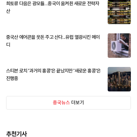
희토류 다음은 광모듈…중국이 움켜쥔 새로운 전략자
산
중국산 에어콘을 웃돈 주고 산다...유럽 열광시킨 메이
디
스티븐 로치 '과거의 홍콩'은 끝났지만 '새로운 홍콩'은
진행중
중국뉴스
더보기
추천기사