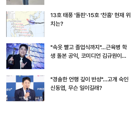
13호 태풍 '돌핀'·15호 '찬홈' 현재 위
치는?
"속옷 빨고 졸업식까지"…근육병 학
생 돌본 공익, 코미디언 김규원이었
다
"경솔한 언행 깊이 반성"…고개 숙인
신동엽, 무슨 일이길래?