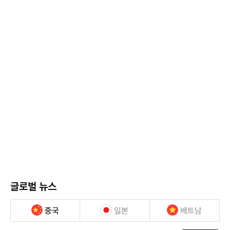
글로벌 뉴스
중국
일본
베트남