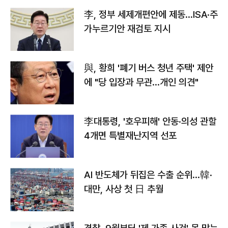
李, 정부 세제개편안에 제동…ISA·주
가누르기안 재검토 지시
與, 황희 '폐기 버스 청년 주택' 제안
에 "당 입장과 무관…개인 의견"
李대통령, '호우피해' 안동·의성 관할
4개면 특별재난지역 선포
AI 반도체가 뒤집은 수출 순위…韓·
대만, 사상 첫 日 추월