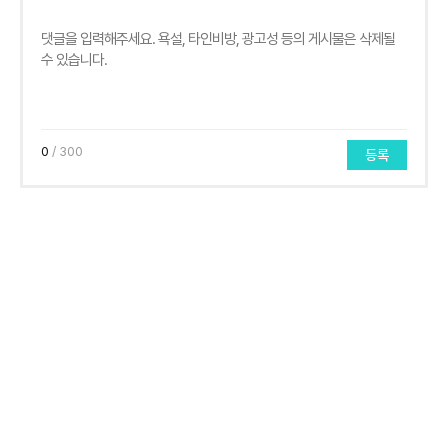
0
/ 300
등록