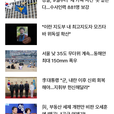
경찰, 9월부터 '제 가족 사건' 못 맡는
다…수사인력 881명 보강
"이란 지도부 내 최고지도자 모즈타
바 위독설 확산"
서울 낮 35도 무더위 계속…동해안
최대 150㎜ 폭우
李대통령 "군, 내란 이후 신뢰 회복
해야…지휘부 헌신해달라"
與, 부동산 세제 개편안 비판 오세훈