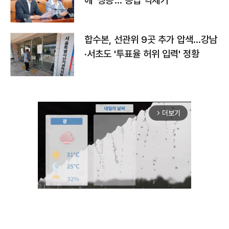
에 '맹공'…"공급 억제기"
합수본, 선관위 9곳 추가 압색…강남
·서초도 '투표율 허위 입력' 정황
더보기
arrow_forward_ios
Mute