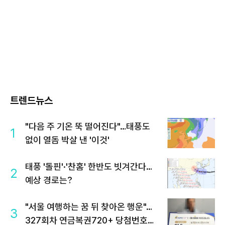
트렌드뉴스
"다음 주 기온 뚝 떨어진다"…태풍도
1
없이 열돔 박살 낸 '이것'
태풍 '돌핀'·'찬홈' 한반도 빗겨간다…
2
예상 경로는?
"서울 여행하는 꿈 뒤 찾아온 행운"…
3
327회차 연금복권720+ 당첨번호조