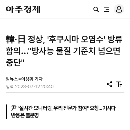
로
아
그
검
전
주
인
색
체
경
메
제
뉴
韓·日 정상, '후쿠시마 오염수' 방류
합의..."방사능 물질 기준치 넘으면
중단"
빌뉴스=이성휘 기자
공
텍
입력 2023-07-12 20:40
유
스
트
크
기
尹 "실시간 모니터링, 우리 전문가 참여" 요청...기시다
반응은 불분명