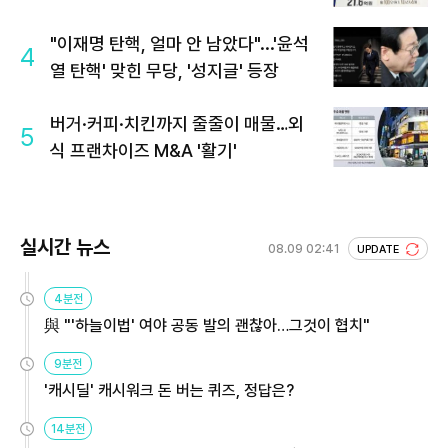
회 주목
"이재명 탄핵, 얼마 안 남았다"...'윤석
4
열 탄핵' 맞힌 무당, '성지글' 등장
버거·커피·치킨까지 줄줄이 매물…외
5
식 프랜차이즈 M&A '활기'
실시간 뉴스
08.09 02:41
UPDATE
4분전
與 "'하늘이법' 여야 공동 발의 괜찮아…그것이 협치"
9분전
'캐시딜' 캐시워크 돈 버는 퀴즈, 정답은?
14분전