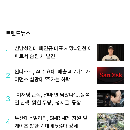
트렌드뉴스
신남성연대 배인규 대표 사망…인천 아
1
파트서 숨진 채 발견
샌디스크, AI 수요에 '매출 4.7배'…가
2
이던스 실망에 '주가는 하락'
"이재명 탄핵, 얼마 안 남았다"...'윤석
3
열 탄핵' 맞힌 무당, '성지글' 등장
두산에너빌리티, SMR 세제 지원·빌
4
게이츠 방한 기대에 5%대 강세