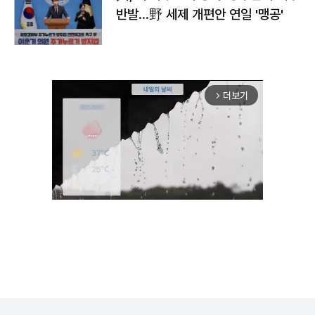
반발…野 세제 개편안 연일 '맹공'
더보기
arrow_forward_ios
Unmute