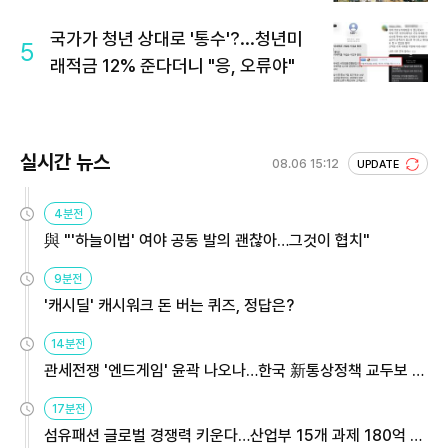
국가가 청년 상대로 '통수'?...청년미
5
래적금 12% 준다더니 "응, 오류야"
실시간 뉴스
08.06 15:12
UPDATE
4분전
與 "'하늘이법' 여야 공동 발의 괜찮아…그것이 협치"
9분전
'캐시딜' 캐시워크 돈 버는 퀴즈, 정답은?
14분전
관세전쟁 '엔드게임' 윤곽 나오나…한국 新통상정책 교두보 활
용해야
17분전
섬유패션 글로벌 경쟁력 키운다…산업부 15개 과제 180억 지