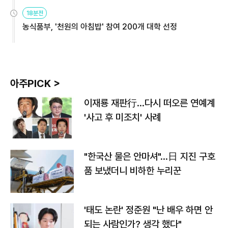
원
18분전
농식품부, '천원의 아침밥' 참여 200개 대학 선정
아주PICK >
이재룡 재판行…다시 떠오른 연예계
'사고 후 미조치' 사례
"한국산 물은 안마셔"…日 지진 구호
품 보냈더니 비하한 누리꾼
'태도 논란' 정준원 "난 배우 하면 안
되는 사람인가? 생각 했다"