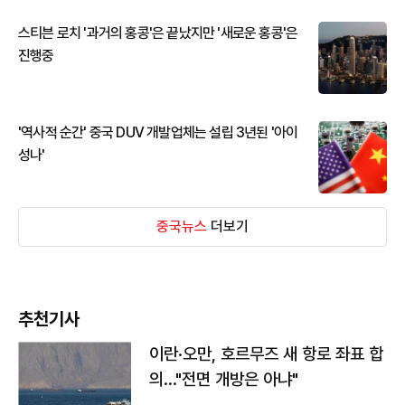
스티븐 로치 '과거의 홍콩'은 끝났지만 '새로운 홍콩'은
진행중
'역사적 순간' 중국 DUV 개발업체는 설립 3년된 '아이
성나'
중국뉴스
더보기
추천기사
이란·오만, 호르무즈 새 항로 좌표 합
의…"전면 개방은 아냐"