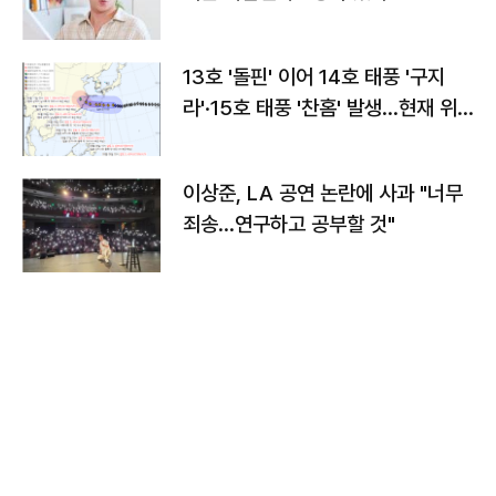
13호 '돌핀' 이어 14호 태풍 '구지
라'·15호 태풍 '찬홈' 발생…현재 위
치와 이동경로는?
이상준, LA 공연 논란에 사과 "너무
죄송…연구하고 공부할 것"