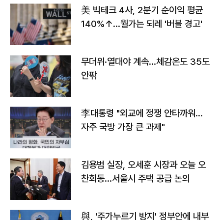
美 빅테크 4사, 2분기 순이익 평균
140%↑…월가는 되레 '버블 경고'
무더위·열대야 계속…체감온도 35도
안팎
李대통령 "외교에 정쟁 안타까워…
자주 국방 가장 큰 과제"
김용범 실장, 오세훈 시장과 오늘 오
찬회동...서울시 주택 공급 논의
與, '주가누르기 방지' 정부안에 내부