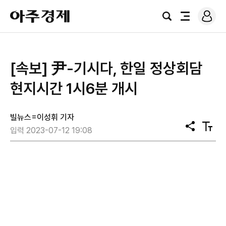
로
아
그
검
전
주
인
색
체
경
메
제
뉴
[속보] 尹-기시다, 한일 정상회담
현지시간 1시6분 개시
빌뉴스=이성휘 기자
공
텍
입력 2023-07-12 19:08
유
스
트
크
기