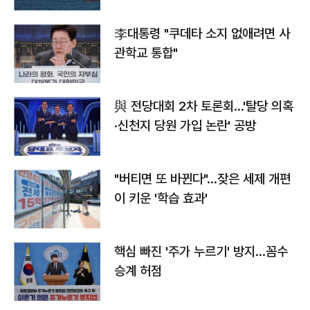
李대통령 "쿠데타 소지 없애려면 사
관학교 통합"
與 전당대회 2차 토론회…'탈당 의혹
·신천지 당원 가입 논란' 공방
"버티면 또 바뀐다"…잦은 세제 개편
이 키운 '학습 효과'
핵심 빠진 '주가 누르기' 방지…꼼수
승계 허점