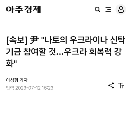
로
아
그
검
전
주
인
색
체
경
메
제
뉴
[속보] 尹 "나토의 우크라이나 신탁
기금 참여할 것...우크라 회복력 강
화"
이성휘 기자
공
텍
입력 2023-07-12 16:23
유
스
트
크
기