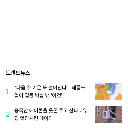
트렌드뉴스
"다음 주 기온 뚝 떨어진다"…태풍도
1
없이 열돔 박살 낸 '이것'
중국산 에어콘을 웃돈 주고 산다...유
2
럽 열광시킨 메이디