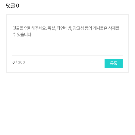
댓글
0
0
/ 300
등록