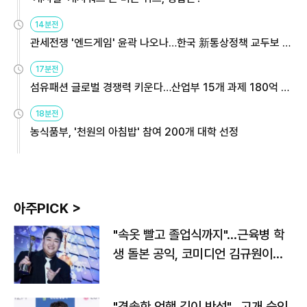
14분전
관세전쟁 '엔드게임' 윤곽 나오나…한국 新통상정책 교두보 활
용해야
17분전
섬유패션 글로벌 경쟁력 키운다…산업부 15개 과제 180억 지
원
18분전
농식품부, '천원의 아침밥' 참여 200개 대학 선정
아주PICK >
"속옷 빨고 졸업식까지"…근육병 학
생 돌본 공익, 코미디언 김규원이었
다
"경솔한 언행 깊이 반성"…고개 숙인