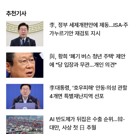
추천기사
李, 정부 세제개편안에 제동…ISA·주
가누르기안 재검토 지시
與, 황희 '폐기 버스 청년 주택' 제안
에 "당 입장과 무관…개인 의견"
李대통령, '호우피해' 안동·의성 관할
4개면 특별재난지역 선포
AI 반도체가 뒤집은 수출 순위…韓·
대만, 사상 첫 日 추월