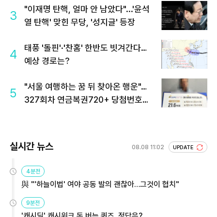
"이재명 탄핵, 얼마 안 남았다"...'윤석
3
열 탄핵' 맞힌 무당, '성지글' 등장
태풍 '돌핀'·'찬홈' 한반도 빗겨간다…
4
예상 경로는?
"서울 여행하는 꿈 뒤 찾아온 행운"…
5
327회차 연금복권720+ 당첨번호조
회 주목
실시간 뉴스
08.08 11:02
UPDATE
4분전
與 "'하늘이법' 여야 공동 발의 괜찮아…그것이 협치"
9분전
'캐시딜' 캐시워크 돈 버는 퀴즈, 정답은?