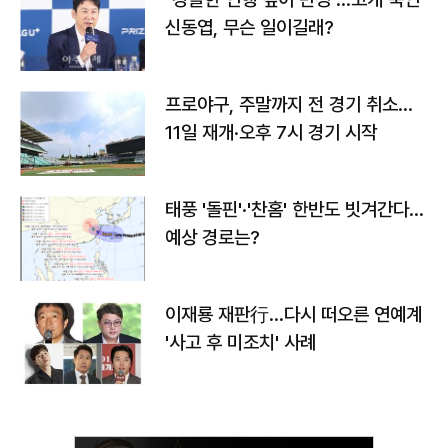
신동엽, 무슨 일이길래?
프로야구, 주말까지 전 경기 취소…
11일 재개·오후 7시 경기 시작
태풍 '돌핀'·'찬홈' 한반도 빗겨간다…
예상 경로는?
이재룡 재판行…다시 떠오른 연예계
'사고 후 미조치' 사례