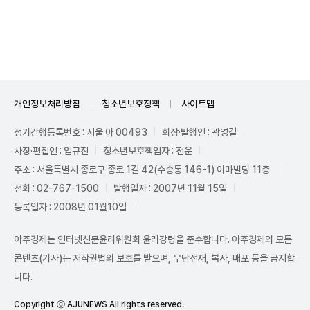
Unmute
개인정보처리방침
청소년보호정책
사이트맵
정기간행등록번호 : 서울 아 00493
회장·발행인 : 곽영길
사장·편집인 : 임규진
청소년보호책임자 : 전운
주소 : 서울특별시 종로구 종로 1길 42(수송동 146-1) 이마빌딩 11층
전화 : 02-767-1500
발행일자 : 2007년 11월 15일
등록일자 : 2008년 01월10일
아주경제는 인터넷신문윤리위원회 윤리강령을 준수합니다. 아주경제의 모든
콘텐츠(기사)는 저작권법의 보호를 받으며, 무단전재, 복사, 배포 등을 금지합
니다.
Copyright ⓒ AJUNEWS All rights reserved.