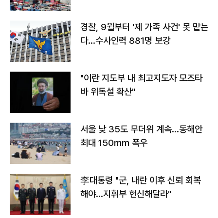
경찰, 9월부터 '제 가족 사건' 못 맡는
다…수사인력 881명 보강
"이란 지도부 내 최고지도자 모즈타
바 위독설 확산"
서울 낮 35도 무더위 계속…동해안
최대 150㎜ 폭우
李대통령 "군, 내란 이후 신뢰 회복
해야…지휘부 헌신해달라"