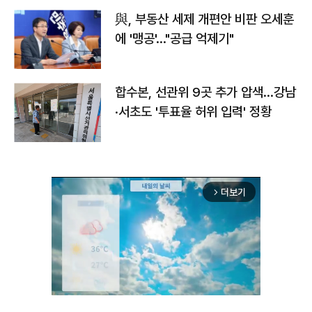
與, 부동산 세제 개편안 비판 오세훈
에 '맹공'…"공급 억제기"
합수본, 선관위 9곳 추가 압색…강남
·서초도 '투표율 허위 입력' 정황
더보기
arrow_forward_ios