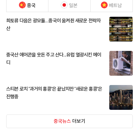
중국
일본
베트남
희토류 다음은 광모듈…중국이 움켜쥔 새로운 전략자
산
중국산 에어콘을 웃돈 주고 산다...유럽 열광시킨 메이
디
스티븐 로치 '과거의 홍콩'은 끝났지만 '새로운 홍콩'은
진행중
중국뉴스
더보기