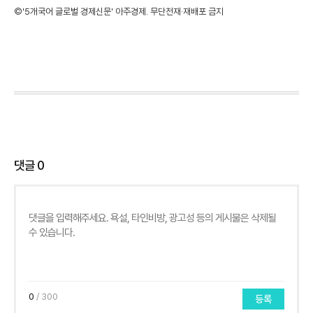
©'5개국어 글로벌 경제신문' 아주경제. 무단전재·재배포 금지
댓글
0
0
/ 300
등록