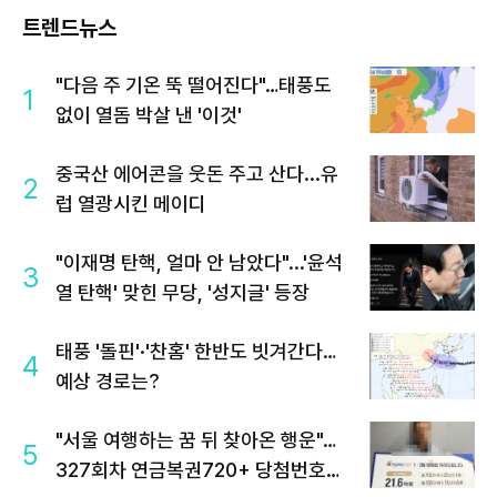
트렌드뉴스
"다음 주 기온 뚝 떨어진다"…태풍도
1
없이 열돔 박살 낸 '이것'
중국산 에어콘을 웃돈 주고 산다...유
2
럽 열광시킨 메이디
"이재명 탄핵, 얼마 안 남았다"...'윤석
3
열 탄핵' 맞힌 무당, '성지글' 등장
태풍 '돌핀'·'찬홈' 한반도 빗겨간다…
4
예상 경로는?
"서울 여행하는 꿈 뒤 찾아온 행운"…
5
327회차 연금복권720+ 당첨번호조