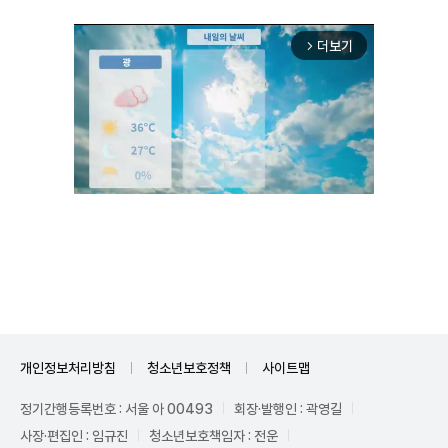
더보기
arrow_forward_ios
Unmute
개인정보처리방침
청소년보호정책
사이트맵
정기간행등록번호 : 서울 아 00493
회장·발행인 : 곽영길
사장·편집인 : 임규진
청소년보호책임자 : 전운