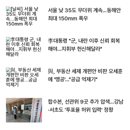
서울 낮 35도 무더위 계속…동해안
최대 150㎜ 폭우
李대통령 "군, 내란 이후 신뢰 회복
해야…지휘부 헌신해달라"
與, 부동산 세제 개편안 비판 오세훈
에 '맹공'…"공급 억제기"
합수본, 선관위 9곳 추가 압색…강남
·서초도 '투표율 허위 입력' 정황