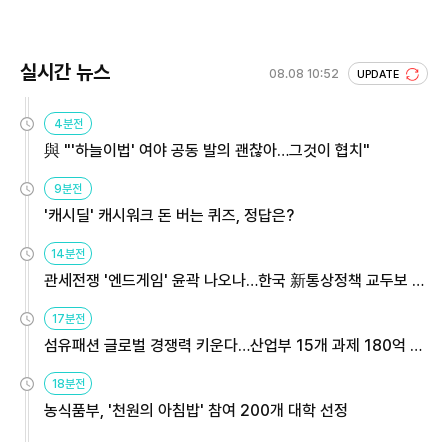
회 주목
실시간 뉴스
08.08 10:52
UPDATE
4분전
與 "'하늘이법' 여야 공동 발의 괜찮아…그것이 협치"
9분전
'캐시딜' 캐시워크 돈 버는 퀴즈, 정답은?
14분전
관세전쟁 '엔드게임' 윤곽 나오나…한국 新통상정책 교두보 활
용해야
17분전
섬유패션 글로벌 경쟁력 키운다…산업부 15개 과제 180억 지
원
18분전
농식품부, '천원의 아침밥' 참여 200개 대학 선정