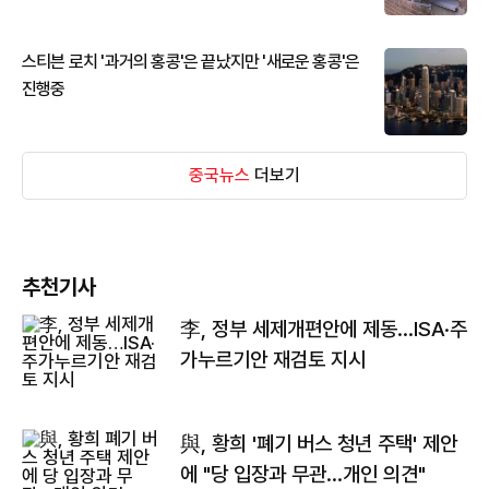
스티븐 로치 '과거의 홍콩'은 끝났지만 '새로운 홍콩'은
진행중
중국뉴스
더보기
추천기사
李, 정부 세제개편안에 제동…ISA·주
가누르기안 재검토 지시
與, 황희 '폐기 버스 청년 주택' 제안
에 "당 입장과 무관…개인 의견"