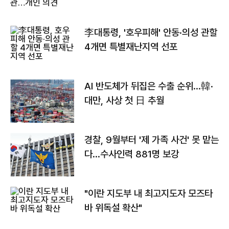
李대통령, '호우피해' 안동·의성 관할
4개면 특별재난지역 선포
AI 반도체가 뒤집은 수출 순위…韓·
대만, 사상 첫 日 추월
경찰, 9월부터 '제 가족 사건' 못 맡는
다…수사인력 881명 보강
"이란 지도부 내 최고지도자 모즈타
바 위독설 확산"