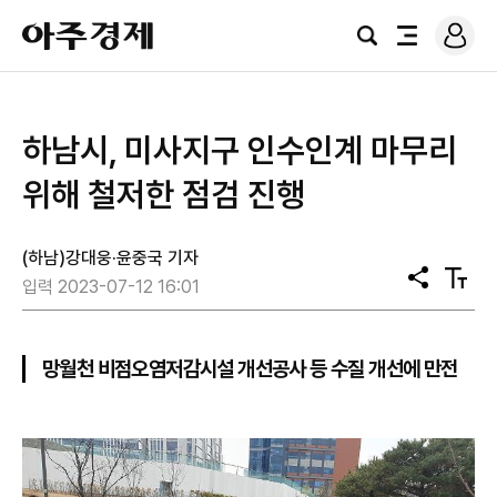
로
아
그
검
전
주
인
색
체
경
메
제
뉴
하남시, 미사지구 인수인계 마무리
위해 철저한 점검 진행
(하남)강대웅·윤중국 기자
공
텍
입력 2023-07-12 16:01
유
스
트
크
기
망월천 비점오염저감시설 개선공사 등 수질 개선에 만전