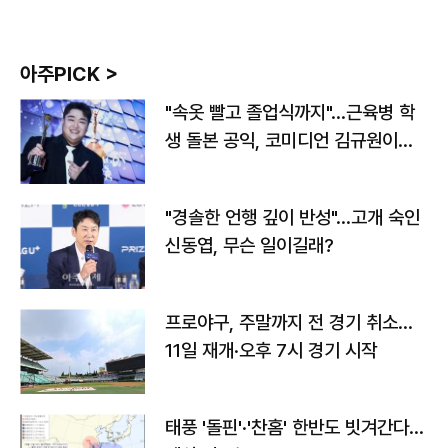
아주PICK >
"속옷 빨고 졸업식까지"…근육병 학
생 돌본 공익, 코미디언 김규원이었
다
"경솔한 언행 깊이 반성"…고개 숙인
신동엽, 무슨 일이길래?
프로야구, 주말까지 전 경기 취소…
11일 재개·오후 7시 경기 시작
태풍 '돌핀'·'찬홈' 한반도 빗겨간다…