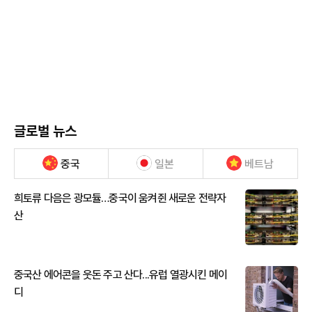
글로벌 뉴스
중국
일본
베트남
희토류 다음은 광모듈…중국이 움켜쥔 새로운 전략자
산
중국산 에어콘을 웃돈 주고 산다...유럽 열광시킨 메이
디