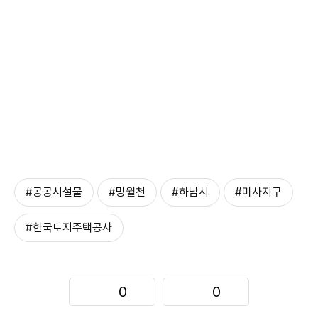
#공공시설물
#망월천
#하남시
#미사지구
#한국토지주택공사
0
0