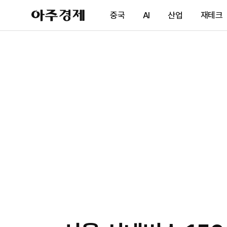
아
중국
AI
산업
재테크
주
경
제