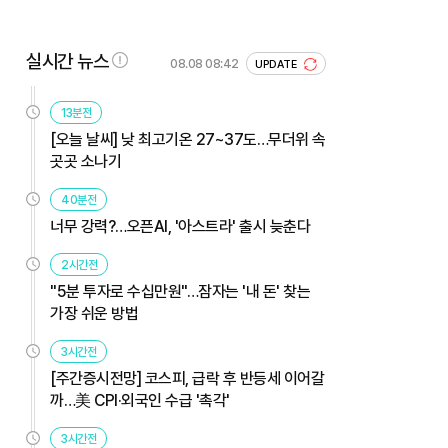
실시간 뉴스
08.08 08:42
UPDATE
13분전
[오늘 날씨] 낮 최고기온 27~37도…무더위 속
곳곳 소나기
40분전
너무 강력?…오픈AI, '아스트라' 출시 늦춘다
2시간전
"5분 투자로 수십만원"…잠자는 '내 돈' 찾는
가장 쉬운 방법
3시간전
[주간증시전망] 코스피, 급락 후 반등세 이어갈
까…美 CPI·외국인 수급 '촉각'
3시간전