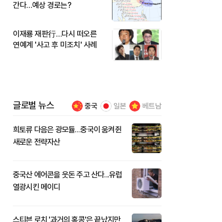
간다…예상 경로는?
이재룡 재판行…다시 떠오른
연예계 '사고 후 미조치' 사례
글로벌 뉴스
중국
일본
베트남
희토류 다음은 광모듈…중국이 움켜쥔
새로운 전략자산
중국산 에어콘을 웃돈 주고 산다...유럽
열광시킨 메이디
스티븐 로치 '과거의 홍콩'은 끝났지만