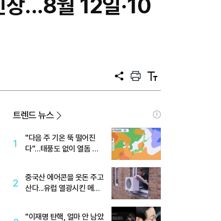
...8월 12일·10
공
프
텍
유
린
스
트
트
크
기
트렌드 뉴스
"다음 주 기온 뚝 떨어진
1
다"…태풍도 없이 열돔 박
살 낸 '이것'
중국산 에어콘을 웃돈 주고
2
산다...유럽 열광시킨 메이
디
"이재명 탄핵, 얼마 안 남았