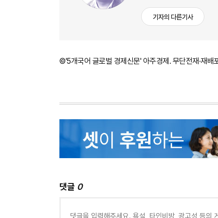
기자의 다른기사
©'5개국어 글로벌 경제신문' 아주경제. 무단전재·재배
댓글
0