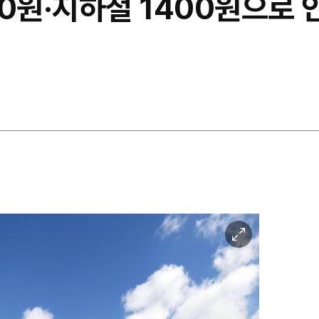
원·지하철 1400원으로 인상
이
미
지
확
대