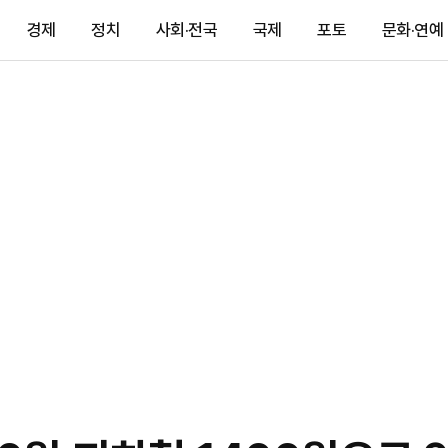
경제
정치
사회·전국
국제
포토
문화·연예