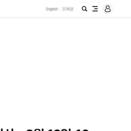
로
English
日本語
그
검
전
인
색
체
메
뉴