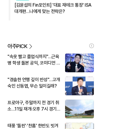
[김윤섭의 Fin포인트] '대표 재테크 통장' ISA
대개편…나에게 맞는 전략은?
아주PICK
"속옷 빨고 졸업식까지"…근육
병 학생 돌본 공익, 코미디언 김
규원이었다
"경솔한 언행 깊이 반성"…고개
숙인 신동엽, 무슨 일이길래?
프로야구, 주말까지 전 경기 취
소…11일 재개·오후 7시 경기
시작
태풍 '돌핀'·'찬홈' 한반도 빗겨