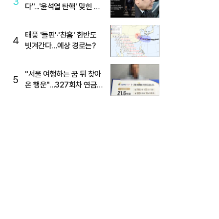
3
다"...'윤석열 탄핵' 맞힌 무
당, '성지글' 등장
태풍 '돌핀'·'찬홈' 한반도
4
빗겨간다…예상 경로는?
"서울 여행하는 꿈 뒤 찾아
5
온 행운"…327회차 연금
복권720+ 당첨번호조회
주목