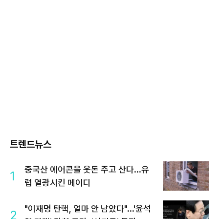
트렌드뉴스
중국산 에어콘을 웃돈 주고 산다...유
1
럽 열광시킨 메이디
"이재명 탄핵, 얼마 안 남았다"...'윤석
2