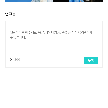
댓글
0
0
/ 300
등록