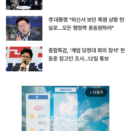
맞불
李대통령 "외신서 보던 폭염 상황 현
실로…모든 행정력 총동원하라"
종합특검, '계엄 당정대 회의 참석' 한
동훈 참고인 조사...12일 통보
더보기
arrow_forward_ios