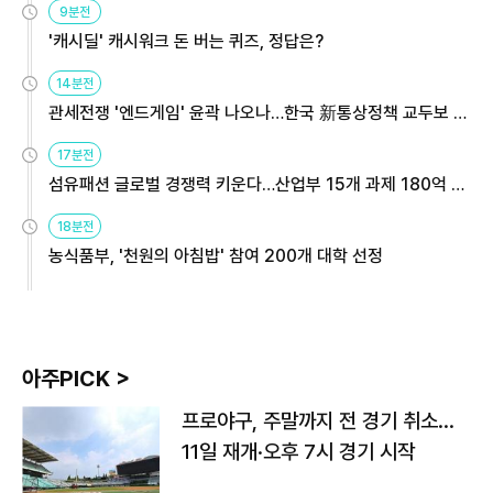
9분전
'캐시딜' 캐시워크 돈 버는 퀴즈, 정답은?
14분전
관세전쟁 '엔드게임' 윤곽 나오나…한국 新통상정책 교두보 활
용해야
17분전
섬유패션 글로벌 경쟁력 키운다…산업부 15개 과제 180억 지
원
18분전
농식품부, '천원의 아침밥' 참여 200개 대학 선정
아주PICK >
프로야구, 주말까지 전 경기 취소…
11일 재개·오후 7시 경기 시작