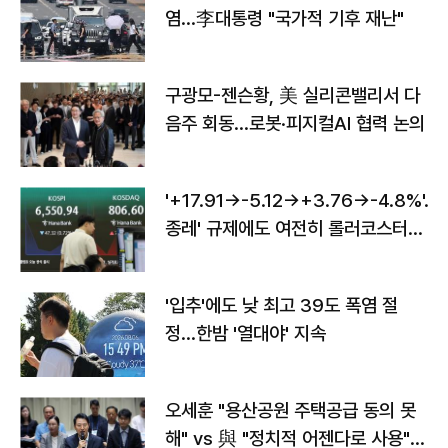
염…李대통령 "국가적 기후 재난"
구광모-젠슨황, 美 실리콘밸리서 다
음주 회동…로봇·피지컬AI 협력 논의
'+17.91→-5.12→+3.76→-4.8%'…'
종레' 규제에도 여전히 롤러코스터
타는 코스피
'입추'에도 낮 최고 39도 폭염 절
정…한밤 '열대야' 지속
오세훈 "용산공원 주택공급 동의 못
해" vs 與 "정치적 어젠다로 사용"