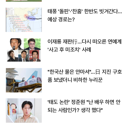
태풍 '돌핀'·'찬홈' 한반도 빗겨간다…
예상 경로는?
이재룡 재판行…다시 떠오른 연예계
'사고 후 미조치' 사례
"한국산 물은 안마셔"…日 지진 구호
품 보냈더니 비하한 누리꾼
'태도 논란' 정준원 "난 배우 하면 안
되는 사람인가? 생각 했다"