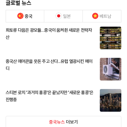
글로벌 뉴스
중국
일본
베트남
희토류 다음은 광모듈…중국이 움켜쥔 새로운 전략자
산
중국산 에어콘을 웃돈 주고 산다...유럽 열광시킨 메이
디
스티븐 로치 '과거의 홍콩'은 끝났지만 '새로운 홍콩'은
진행중
중국뉴스
더보기