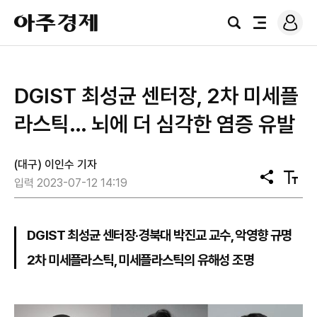
로
아
그
검
전
주
인
색
체
경
메
제
뉴
DGIST 최성균 센터장, 2차 미세플
라스틱… 뇌에 더 심각한 염증 유발
(대구) 이인수 기자
공
텍
입력 2023-07-12 14:19
유
스
트
크
기
DGIST 최성균 센터장‧경북대 박진교 교수, 악영향 규명
2차 미세플라스틱, 미세플라스틱의 유해성 조명