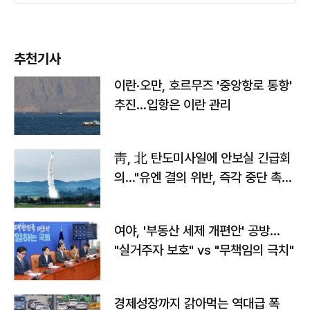
추천기사
이란·오만, 호르무즈 '중앙항로 통항'
추진…입항은 이란 관리
靑, 北 탄도미사일에 안보실 긴급회
의…"유엔 결의 위반, 즉각 중단 촉
구"
여야, '부동산 세제 개편안' 공방…
"실거주자 보호" vs "무책임의 극치"
경제성장까지 갉아먹는 역대급 폭