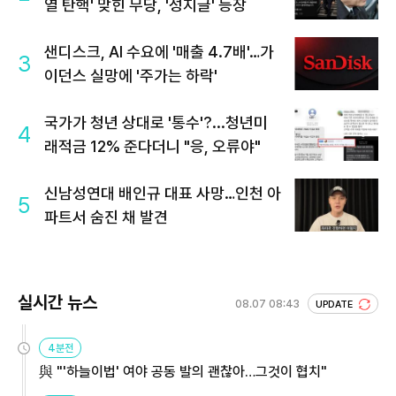
열 탄핵' 맞힌 무당, '성지글' 등장
샌디스크, AI 수요에 '매출 4.7배'…가
3
이던스 실망에 '주가는 하락'
국가가 청년 상대로 '통수'?...청년미
4
래적금 12% 준다더니 "응, 오류야"
신남성연대 배인규 대표 사망…인천 아
5
파트서 숨진 채 발견
실시간 뉴스
08.07 08:43
UPDATE
4분전
與 "'하늘이법' 여야 공동 발의 괜찮아…그것이 협치"