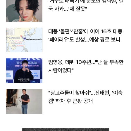
'거꾸로 태극기'에 분노한 김희철, 결
국 사과…"제 잘못"
태풍 '돌핀'·'찬홈'에 이어 16호 태풍
'페이러우'도 발생…예상 경로 보니
임영웅, 데뷔 10주년…"난 늘 부족한
사람이었다"
"광고주들이 찾아줘"…진태현, '이숙
캠' 하차 후 근황 공개