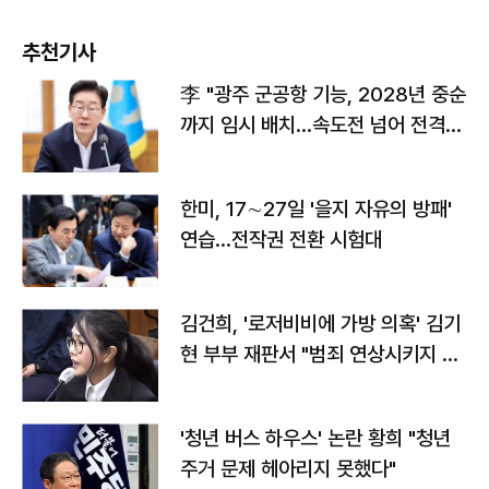
추천기사
李 "광주 군공항 기능, 2028년 중순
까지 임시 배치…속도전 넘어 전격
전"
한미, 17∼27일 '을지 자유의 방패'
연습…전작권 전환 시험대
김건희, '로저비비에 가방 의혹' 김기
현 부부 재판서 "범죄 연상시키지 말
라"
'청년 버스 하우스' 논란 황희 "청년
주거 문제 헤아리지 못했다"