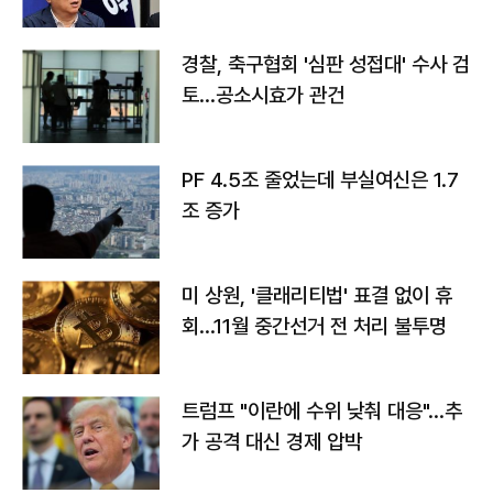
경찰, 축구협회 '심판 성접대' 수사 검
토…공소시효가 관건
PF 4.5조 줄었는데 부실여신은 1.7
조 증가
미 상원, '클래리티법' 표결 없이 휴
회…11월 중간선거 전 처리 불투명
트럼프 "이란에 수위 낮춰 대응"…추
가 공격 대신 경제 압박