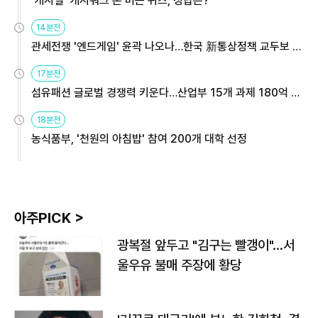
'캐시딜' 캐시워크 돈 버는 퀴즈, 정답은?
14분전
관세전쟁 '엔드게임' 윤곽 나오나…한국 新통상정책 교두보 활
용해야
17분전
섬유패션 글로벌 경쟁력 키운다…산업부 15개 과제 180억 지
원
18분전
농식품부, '천원의 아침밥' 참여 200개 대학 선정
아주PICK >
광복절 앞두고 "김구는 빨갱이"…서
울우유 불매 주장에 황당