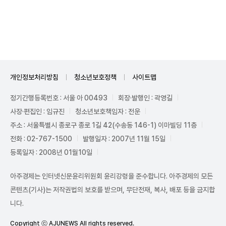
Unmute
개인정보처리방침
청소년보호정책
사이트맵
정기간행등록번호 : 서울 아 00493
회장·발행인 : 곽영길
사장·편집인 : 임규진
청소년보호책임자 : 전운
주소 : 서울특별시 종로구 종로 1길 42(수송동 146-1) 이마빌딩 11층
전화 : 02-767-1500
발행일자 : 2007년 11월 15일
등록일자 : 2008년 01월10일
아주경제는 인터넷신문윤리위원회 윤리강령을 준수합니다. 아주경제의 모든
콘텐츠(기사)는 저작권법의 보호를 받으며, 무단전재, 복사, 배포 등을 금지합
니다.
Copyright ⓒ AJUNEWS All rights reserved.