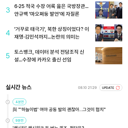
6·25 적국 수장 어록 읊은 국방장관…
3
안규백 '마오쩌둥 발언'에 자질론
'거꾸로 태극기', 북한 상징이었다? 이
4
재명·김민석까지…논란의 의미는
토스뱅크, 데이터 분석 전담조직 신
5
설…수장에 카카오 출신 선임
실시간 뉴스
08.10 21:29
UPDATE
4분전
與 "'하늘이법' 여야 공동 발의 괜찮아…그것이 협치"
9분전