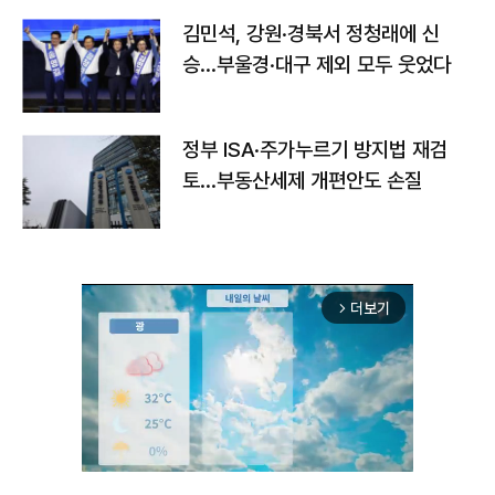
김민석, 강원·경북서 정청래에 신
승…부울경·대구 제외 모두 웃었다
정부 ISA·주가누르기 방지법 재검
토…부동산세제 개편안도 손질
더보기
arrow_forward_ios