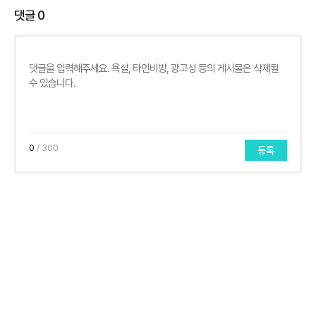
댓글
0
0
/ 300
등록