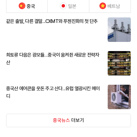
중국
일본
베트남
같은 출발, 다른 결말...CXMT와 푸젠진화의 첫 단추
희토류 다음은 광모듈…중국이 움켜쥔 새로운 전략자
산
중국산 에어콘을 웃돈 주고 산다...유럽 열광시킨 메이
디
중국뉴스
더보기