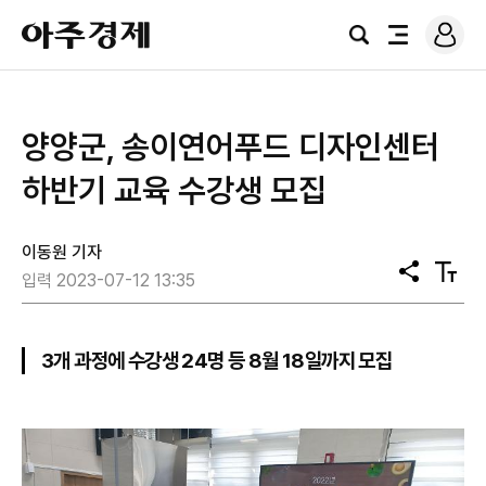
로
아
그
검
전
주
인
색
체
경
메
제
뉴
양양군, 송이연어푸드 디자인센터
하반기 교육 수강생 모집
이동원 기자
공
텍
입력 2023-07-12 13:35
유
스
트
크
기
3개 과정에 수강생 24명 등 8월 18일까지 모집