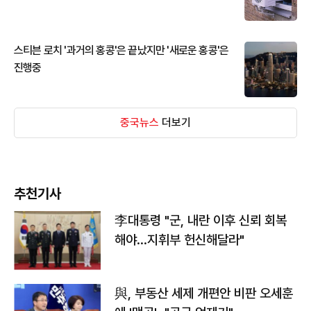
스티븐 로치 '과거의 홍콩'은 끝났지만 '새로운 홍콩'은
진행중
중국뉴스
더보기
추천기사
李대통령 "군, 내란 이후 신뢰 회복
해야…지휘부 헌신해달라"
與, 부동산 세제 개편안 비판 오세훈