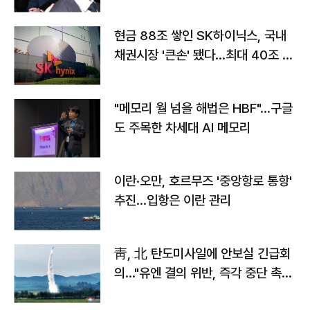
현금 88조 쌓인 SK하이닉스, 국내
채권시장 '큰손' 됐다…최대 40조 투
자
"메모리 월 넘을 해법은 HBF"…구글
도 주목한 차세대 AI 메모리
이란·오만, 호르무즈 '중앙항로 통항'
추진…입항은 이란 관리
靑, 北 탄도미사일에 안보실 긴급회
의…"유엔 결의 위반, 즉각 중단 촉
구"