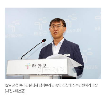
12일 군청 브리핑실에서 정례브리핑 중인 김창래 신속민원처리과장
[사진=태안군]