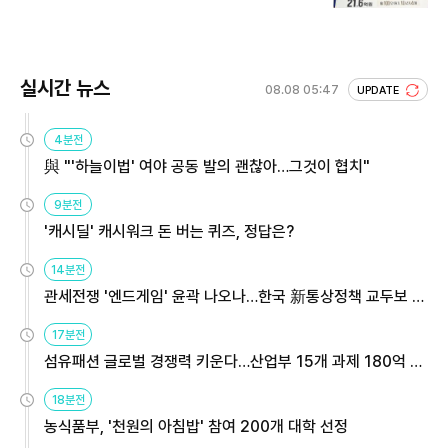
회 주목
실시간 뉴스
08.08 05:47
UPDATE
4분전
與 "'하늘이법' 여야 공동 발의 괜찮아…그것이 협치"
9분전
'캐시딜' 캐시워크 돈 버는 퀴즈, 정답은?
14분전
관세전쟁 '엔드게임' 윤곽 나오나…한국 新통상정책 교두보 활
용해야
17분전
섬유패션 글로벌 경쟁력 키운다…산업부 15개 과제 180억 지
원
18분전
농식품부, '천원의 아침밥' 참여 200개 대학 선정