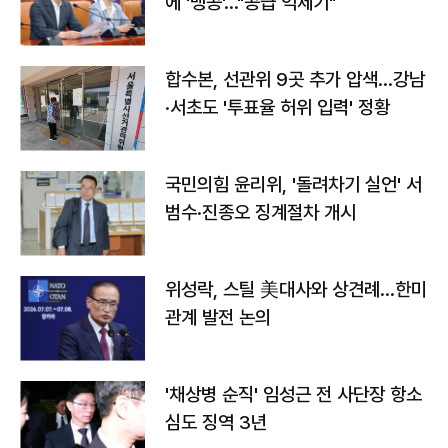
에 '맹공'…"공급 억제기"
합수본, 선관위 9곳 추가 압색…강남
·서초도 '투표율 허위 입력' 정황
국민의힘 윤리위, '돌려차기 실언' 서
범수·진종오 징계절차 개시
위성락, 스틸 美대사와 상견례…한미
관계 발전 논의
'채상병 순직' 임성근 전 사단장 항소
심도 징역 3년