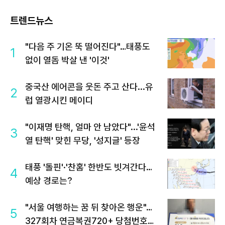
트렌드뉴스
"다음 주 기온 뚝 떨어진다"…태풍도
1
없이 열돔 박살 낸 '이것'
중국산 에어콘을 웃돈 주고 산다...유
2
럽 열광시킨 메이디
"이재명 탄핵, 얼마 안 남았다"...'윤석
3
열 탄핵' 맞힌 무당, '성지글' 등장
태풍 '돌핀'·'찬홈' 한반도 빗겨간다…
4
예상 경로는?
"서울 여행하는 꿈 뒤 찾아온 행운"…
5
327회차 연금복권720+ 당첨번호조