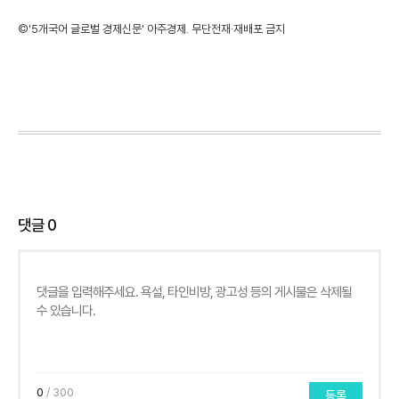
©'5개국어 글로벌 경제신문' 아주경제. 무단전재·재배포 금지
댓글
0
0
/ 300
등록