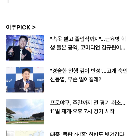
아주PICK >
"속옷 빨고 졸업식까지"…근육병 학
생 돌본 공익, 코미디언 김규원이었
다
"경솔한 언행 깊이 반성"…고개 숙인
신동엽, 무슨 일이길래?
프로야구, 주말까지 전 경기 취소…
11일 재개·오후 7시 경기 시작
태풍 '돌핀'·'찬홈' 한반도 빗겨간다…