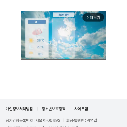
더보기
arrow_forward_ios
Unmute
개인정보처리방침
청소년보호정책
사이트맵
정기간행등록번호 : 서울 아 00493
회장·발행인 : 곽영길