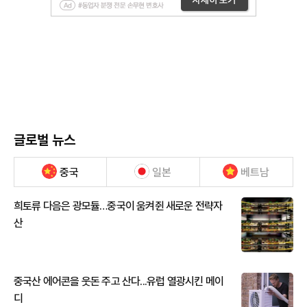
글로벌 뉴스
중국
일본
베트남
희토류 다음은 광모듈…중국이 움켜쥔 새로운 전략자
산
중국산 에어콘을 웃돈 주고 산다...유럽 열광시킨 메이
디