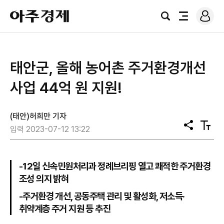
로
아
그
검
전
주
인
색
체
경
메
제
뉴
태안군, 올해 농어촌 주거환경개선
사업 44억 원 지원!
(태안)허희만 기자
공
텍
입력 2023-07-12 13:22
유
스
트
크
기
-12일 신속민원처리과 정례브리핑 열고 쾌적한 주거환경
조성 의지 밝혀
-주거환경 개선, 공동주택 관리 및 활성화, 저소득·
취약계층 주거 지원 등 추진