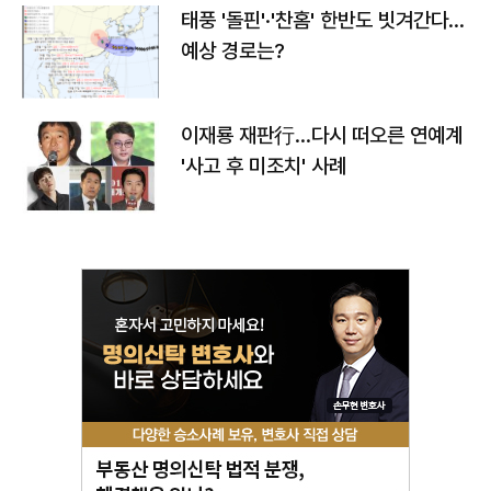
태풍 '돌핀'·'찬홈' 한반도 빗겨간다…
예상 경로는?
이재룡 재판行…다시 떠오른 연예계
'사고 후 미조치' 사례