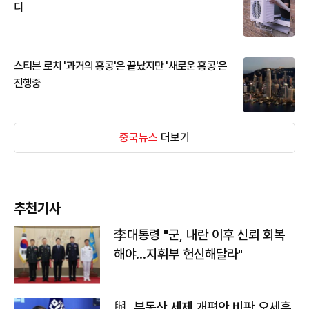
디
스티븐 로치 '과거의 홍콩'은 끝났지만 '새로운 홍콩'은
진행중
중국뉴스
더보기
추천기사
李대통령 "군, 내란 이후 신뢰 회복
해야…지휘부 헌신해달라"
與, 부동산 세제 개편안 비판 오세훈