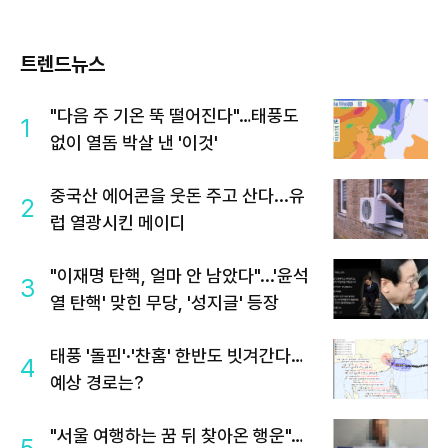
트렌드뉴스
"다음 주 기온 뚝 떨어진다"…태풍도
1
없이 열돔 박살 낸 '이것'
중국산 에어콘을 웃돈 주고 산다...유
2
럽 열광시킨 메이디
"이재명 탄핵, 얼마 안 남았다"...'윤석
3
열 탄핵' 맞힌 무당, '성지글' 등장
태풍 '돌핀'·'찬홈' 한반도 빗겨간다…
4
예상 경로는?
"서울 여행하는 꿈 뒤 찾아온 행운"…