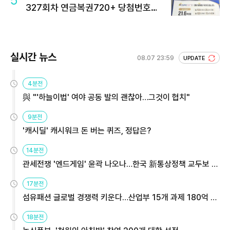
5
327회차 연금복권720+ 당첨번호조
회 주목
실시간 뉴스
08.07 23:59
UPDATE
4분전
與 "'하늘이법' 여야 공동 발의 괜찮아…그것이 협치"
9분전
'캐시딜' 캐시워크 돈 버는 퀴즈, 정답은?
14분전
관세전쟁 '엔드게임' 윤곽 나오나…한국 新통상정책 교두보 활
용해야
17분전
섬유패션 글로벌 경쟁력 키운다…산업부 15개 과제 180억 지
원
18분전