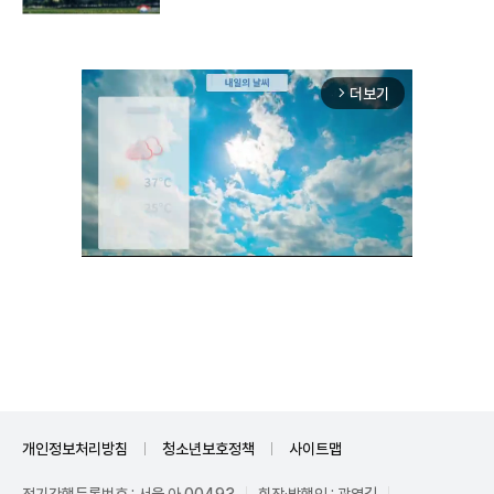
더보기
arrow_forward_ios
Unmute
개인정보처리방침
청소년보호정책
사이트맵
정기간행등록번호 : 서울 아 00493
회장·발행인 : 곽영길