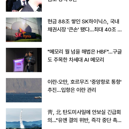
현금 88조 쌓인 SK하이닉스, 국내
채권시장 '큰손' 됐다…최대 40조 투
자
"메모리 월 넘을 해법은 HBF"…구글
도 주목한 차세대 AI 메모리
이란·오만, 호르무즈 '중앙항로 통항'
추진…입항은 이란 관리
靑, 北 탄도미사일에 안보실 긴급회
의…"유엔 결의 위반, 즉각 중단 촉
구"