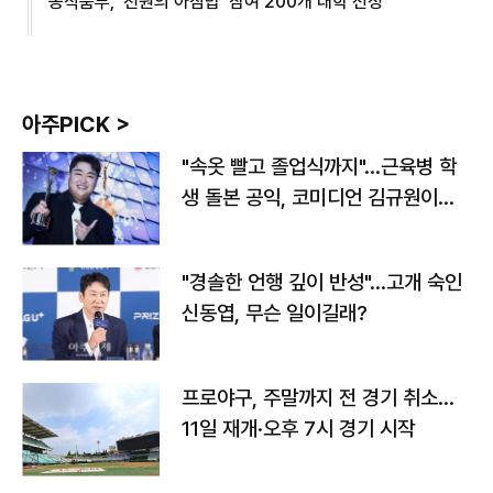
농식품부, '천원의 아침밥' 참여 200개 대학 선정
아주PICK >
"속옷 빨고 졸업식까지"…근육병 학
생 돌본 공익, 코미디언 김규원이었
다
"경솔한 언행 깊이 반성"…고개 숙인
신동엽, 무슨 일이길래?
프로야구, 주말까지 전 경기 취소…
11일 재개·오후 7시 경기 시작