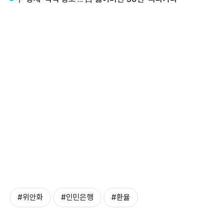
#위안화
#인민은행
#환율