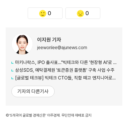
0
0
이지원 기자
jeewonlee@ajunews.com
마키나락스, IPO 출사표…"빅테크와 다른 '현장형 AI'로 승부"
삼성SDS, 예탁결제원 '토큰증권 플랫폼' 구축 사업 수주
[글로벌 테크뷰] 빅테크 CTO들, 직함 떼고 엔지니어로 유턴...'앤트로픽행 러시' 이유는
기자의 다른기사
©'5개국어 글로벌 경제신문' 아주경제. 무단전재·재배포 금지