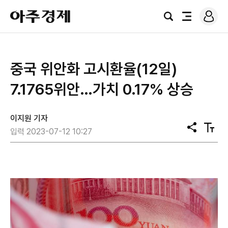
로
아
그
검
전
주
인
색
체
경
메
제
뉴
중국 위안화 고시환율(12일)
7.1765위안…가치 0.17% 상승
이지원 기자
공
텍
입력 2023-07-12 10:27
유
스
트
크
기