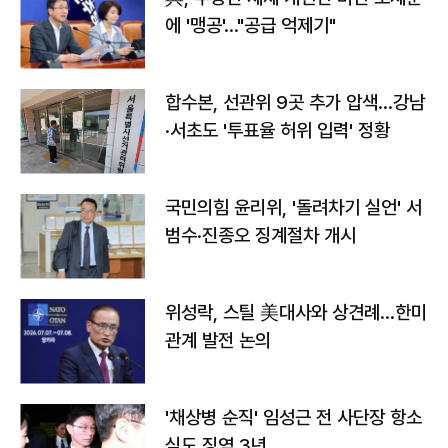
에 '맹공'…"공급 억제기"
합수본, 선관위 9곳 추가 압색…강남
·서초도 '투표율 허위 입력' 정황
국민의힘 윤리위, '돌려차기 실언' 서
범수·진종오 징계절차 개시
위성락, 스틸 美대사와 상견례…한미
관계 발전 논의
'채상병 순직' 임성근 전 사단장 항소
심도 징역 3년