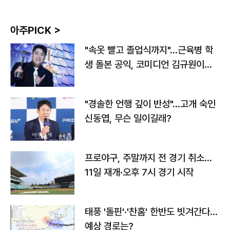
아주PICK >
"속옷 빨고 졸업식까지"…근육병 학
생 돌본 공익, 코미디언 김규원이었
다
"경솔한 언행 깊이 반성"…고개 숙인
신동엽, 무슨 일이길래?
프로야구, 주말까지 전 경기 취소…
11일 재개·오후 7시 경기 시작
태풍 '돌핀'·'찬홈' 한반도 빗겨간다…
예상 경로는?