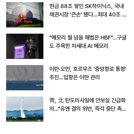
현금 88조 쌓인 SK하이닉스, 국내
채권시장 '큰손' 됐다…최대 40조 투
자
"메모리 월 넘을 해법은 HBF"…구글
도 주목한 차세대 AI 메모리
이란·오만, 호르무즈 '중앙항로 통항'
추진…입항은 이란 관리
靑, 北 탄도미사일에 안보실 긴급회
의…"유엔 결의 위반, 즉각 중단 촉
구"