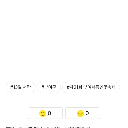
#13일 서막
#부여군
#제21회 부여서동연꽃축제
0
0