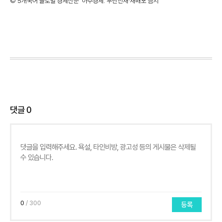
©'5개국어 글로벌 경제신문' 아주경제. 무단전재·재배포 금지
댓글
0
0
/ 300
등록