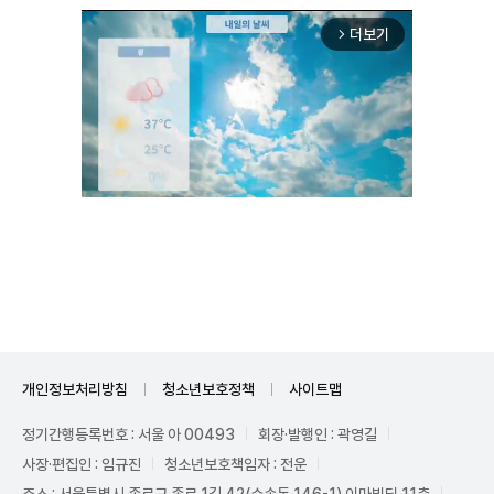
더보기
arrow_forward_ios
Unmute
개인정보처리방침
청소년보호정책
사이트맵
정기간행등록번호 : 서울 아 00493
회장·발행인 : 곽영길
사장·편집인 : 임규진
청소년보호책임자 : 전운