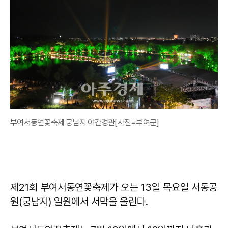
부여서동연꽃축제 궁남지 야간경관[사진=부여군]
제21회 부여서동연꽃축제가 오는 13일 목요일 서동공
원(궁남지) 일원에서 서막을 올린다.