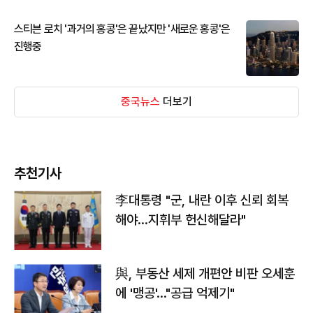
스티븐 로치 '과거의 홍콩'은 끝났지만 '새로운 홍콩'은
진행중
중국뉴스
더보기
추천기사
李대통령 "군, 내란 이후 신뢰 회복
해야…지휘부 헌신해달라"
與, 부동산 세제 개편안 비판 오세훈
에 '맹공'…"공급 억제기"