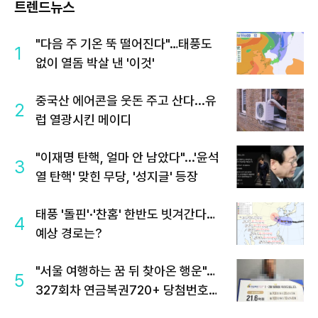
트렌드뉴스
"다음 주 기온 뚝 떨어진다"…태풍도
1
없이 열돔 박살 낸 '이것'
중국산 에어콘을 웃돈 주고 산다...유
2
럽 열광시킨 메이디
"이재명 탄핵, 얼마 안 남았다"...'윤석
3
열 탄핵' 맞힌 무당, '성지글' 등장
태풍 '돌핀'·'찬홈' 한반도 빗겨간다…
4
예상 경로는?
"서울 여행하는 꿈 뒤 찾아온 행운"…
5
327회차 연금복권720+ 당첨번호조
회 주목