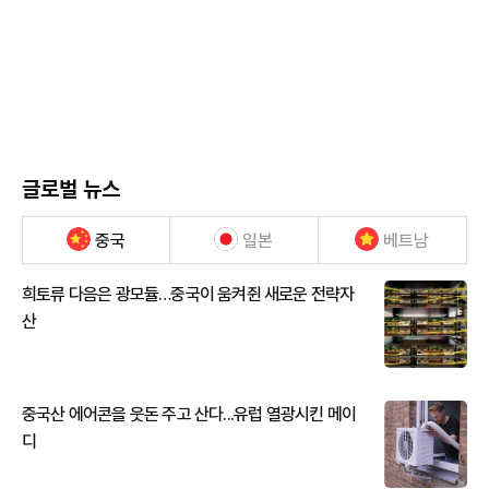
글로벌 뉴스
중국
일본
베트남
희토류 다음은 광모듈…중국이 움켜쥔 새로운 전략자
산
중국산 에어콘을 웃돈 주고 산다...유럽 열광시킨 메이
디