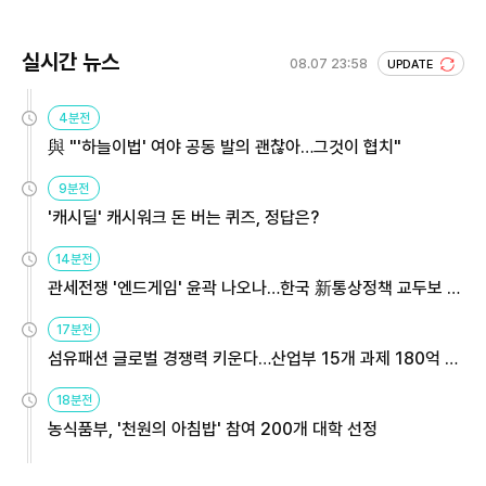
실시간 뉴스
08.07 23:58
UPDATE
4분전
與 "'하늘이법' 여야 공동 발의 괜찮아…그것이 협치"
9분전
'캐시딜' 캐시워크 돈 버는 퀴즈, 정답은?
14분전
관세전쟁 '엔드게임' 윤곽 나오나…한국 新통상정책 교두보 활
용해야
17분전
섬유패션 글로벌 경쟁력 키운다…산업부 15개 과제 180억 지
원
18분전
농식품부, '천원의 아침밥' 참여 200개 대학 선정