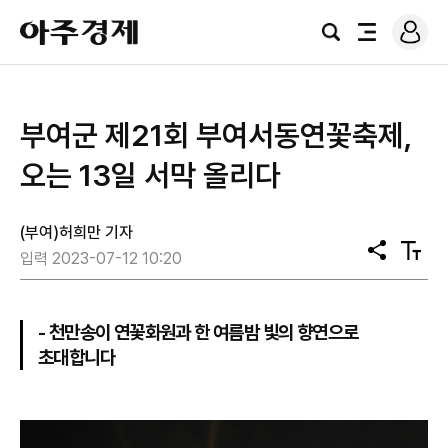
로
아
그
검
전
주
인
색
체
경
메
제
뉴
부여군 제21회 부여서동연꽃축제,
오는 13일 서막 올리다
(부여)허희만 기자
공
텍
입력 2023-07-12 10:20
유
스
트
크
기
- 천만송이 연꽃화원과 한 여름밤 빛의 향연으로
초대합니다