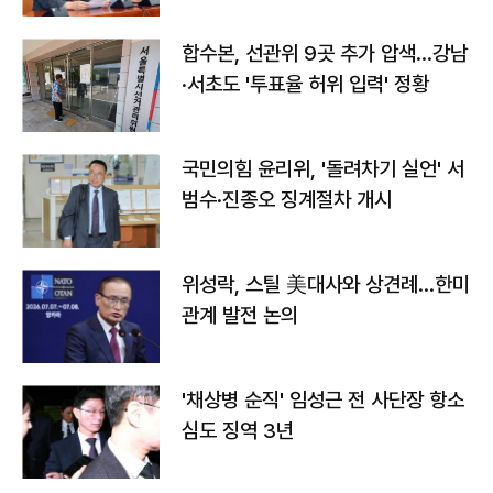
합수본, 선관위 9곳 추가 압색…강남
·서초도 '투표율 허위 입력' 정황
국민의힘 윤리위, '돌려차기 실언' 서
범수·진종오 징계절차 개시
위성락, 스틸 美대사와 상견례…한미
관계 발전 논의
'채상병 순직' 임성근 전 사단장 항소
심도 징역 3년