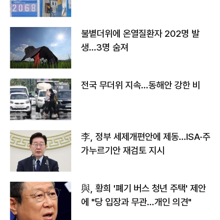
불볕더위에 온열질환자 202명 발
생…3명 숨져
전국 무더위 지속…동해안 강한 비
李, 정부 세제개편안에 제동…ISA·주
가누르기안 재검토 지시
與, 황희 '폐기 버스 청년 주택' 제안
에 "당 입장과 무관…개인 의견"