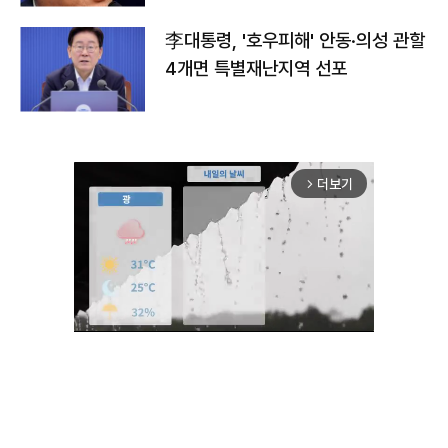
李대통령, '호우피해' 안동·의성 관할
4개면 특별재난지역 선포
더보기
arrow_forward_ios
Unmute