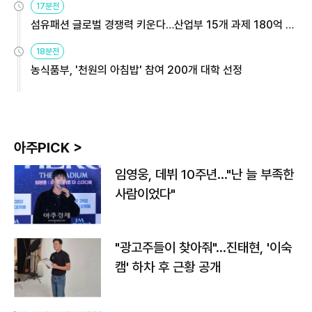
17분전
섬유패션 글로벌 경쟁력 키운다…산업부 15개 과제 180억 지
원
18분전
농식품부, '천원의 아침밥' 참여 200개 대학 선정
아주PICK >
임영웅, 데뷔 10주년…"난 늘 부족한
사람이었다"
"광고주들이 찾아줘"…진태현, '이숙
캠' 하차 후 근황 공개