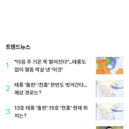
트렌드뉴스
"다음 주 기온 뚝 떨어진다"…태풍도
1
없이 열돔 박살 낸 '이것'
태풍 '돌핀'·'찬홈' 한반도 빗겨간다…
2
예상 경로는?
13호 태풍 '돌핀'·15호 '찬홈' 현재 위
3
치는?