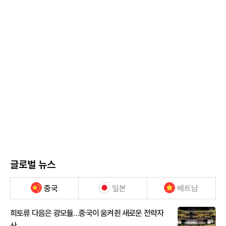
글로벌 뉴스
중국
일본
베트남
희토류 다음은 광모듈…중국이 움켜쥔 새로운 전략자
산