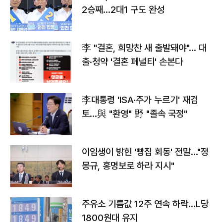
2승째…2대1 구도 완성
李 "결혼, 희망찬 새 출발돼야"… 대
출·청약 '결혼 페널티' 손본다
李대통령 'ISA·주가 누르기' 재검
토…與 "환영" 野 "졸속 국정"
이임생이 밝힌 '빵집 회동' 전말…"정
몽규, 홍명보로 하라 지시"
주유소 기름값 12주 연속 하락…L당
1800원대 유지