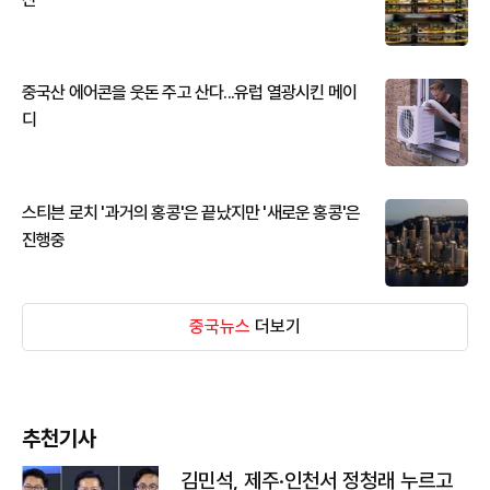
중국산 에어콘을 웃돈 주고 산다...유럽 열광시킨 메이
디
스티븐 로치 '과거의 홍콩'은 끝났지만 '새로운 홍콩'은
진행중
중국뉴스
더보기
추천기사
김민석, 제주·인천서 정청래 누르고