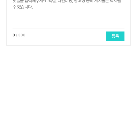
0
/ 300
등록