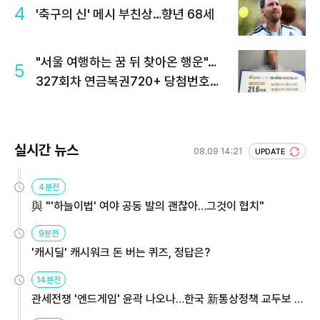
4
'축구의 신' 메시 부친상…향년 68세
"서울 여행하는 꿈 뒤 찾아온 행운"…
5
327회차 연금복권720+ 당첨번호조
회 주목
실시간 뉴스
08.09 14:21
UPDATE
4분전
與 "'하늘이법' 여야 공동 발의 괜찮아…그것이 협치"
9분전
'캐시딜' 캐시워크 돈 버는 퀴즈, 정답은?
14분전
관세전쟁 '엔드게임' 윤곽 나오나…한국 新통상정책 교두보 활
용해야