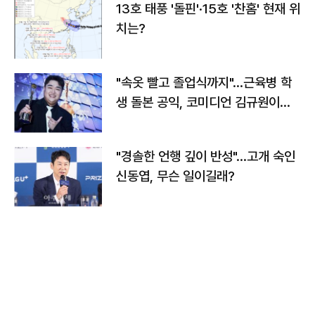
13호 태풍 '돌핀'·15호 '찬홈' 현재 위
치는?
"속옷 빨고 졸업식까지"…근육병 학
생 돌본 공익, 코미디언 김규원이었
다
"경솔한 언행 깊이 반성"…고개 숙인
신동엽, 무슨 일이길래?