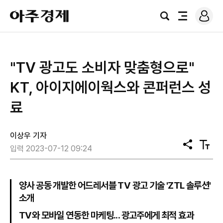
로
아
그
검
전
주
인
색
체
경
메
제
뉴
​"TV 광고도 소비자 맞춤형으로"
KT, 아이지에이웍스와 콘퍼런스 성
료
이상우 기자
공
텍
입력 2023-07-12 09:24
유
스
트
크
기
양사 공동 개발한 어드레서블 TV 광고 기술 'ZTL 솔루션'
소개
TV와 모바일 연동한 마케팅... 광고주에게 최적 효과