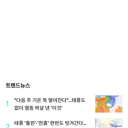
트렌드뉴스
"다음 주 기온 뚝 떨어진다"…태풍도
1
없이 열돔 박살 낸 '이것'
태풍 '돌핀'·'찬홈' 한반도 빗겨간다…
2