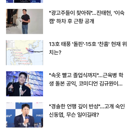
"광고주들이 찾아줘"…진태현, '이숙
캠' 하차 후 근황 공개
13호 태풍 '돌핀'·15호 '찬홈' 현재 위
치는?
"속옷 빨고 졸업식까지"…근육병 학
생 돌본 공익, 코미디언 김규원이었
다
"경솔한 언행 깊이 반성"…고개 숙인
신동엽, 무슨 일이길래?