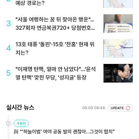
예상 경로는?
"서울 여행하는 꿈 뒤 찾아온 행운"…
3
327회차 연금복권720+ 당첨번호조
회 주목
13호 태풍 '돌핀'·15호 '찬홈' 현재 위
4
치는?
"이재명 탄핵, 얼마 안 남았다"...'윤석
5
열 탄핵' 맞힌 무당, '성지글' 등장
실시간 뉴스
08.09 08:46
UPDATE
4분전
與 "'하늘이법' 여야 공동 발의 괜찮아…그것이 협치"