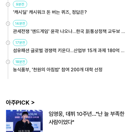
9분전
'캐시딜' 캐시워크 돈 버는 퀴즈, 정답은?
14분전
관세전쟁 '엔드게임' 윤곽 나오나…한국 新통상정책 교두보 활
용해야
17분전
섬유패션 글로벌 경쟁력 키운다…산업부 15개 과제 180억 지
원
18분전
농식품부, '천원의 아침밥' 참여 200개 대학 선정
아주PICK >
임영웅, 데뷔 10주년…"난 늘 부족한
사람이었다"