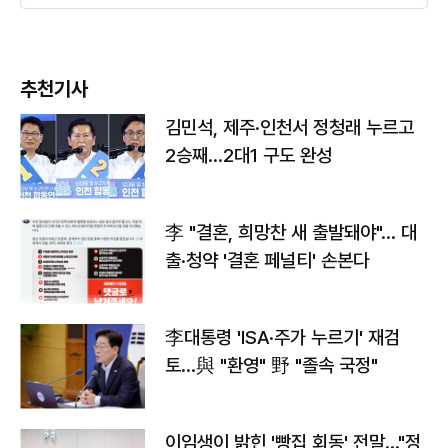
추천기사
김민석, 제주·인천서 정청래 누르고
2승째…2대1 구도 완성
李 "결혼, 희망찬 새 출발돼야"… 대
출·청약 '결혼 페널티' 손본다
李대통령 'ISA·주가 누르기' 재검
토…與 "환영" 野 "졸속 국정"
이임생이 밝힌 '빵집 회동' 전말…"정