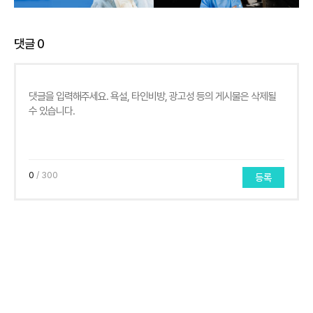
댓글
0
0
/ 300
등록