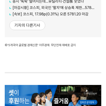
증시 '뚝뚝' 떨어지는데…유틸리티·건설株 웃었다
[마감시황] 코스피, 외국인 '팔자'에 상승폭 제한…5780선 마감
[속보] 코스피, 17.98p(0.31%) 오른 5781.20 마감
기자의 다른기사
©'5개국어 글로벌 경제신문' 아주경제. 무단전재·재배포 금지