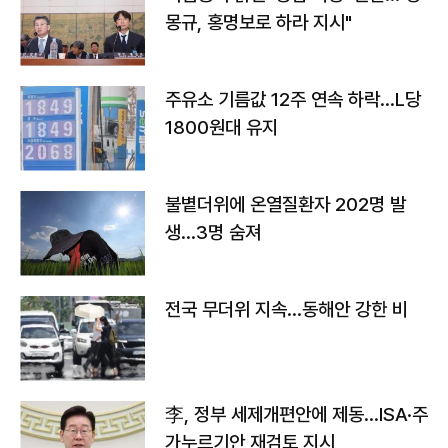
몽규, 홍명보로 하라 지시"
주유소 기름값 12주 연속 하락…L당
1800원대 유지
불볕더위에 온열질환자 202명 발
생…3명 숨져
전국 무더위 지속…동해안 강한 비
李, 정부 세제개편안에 제동…ISA·주
가누르기안 재검토 지시