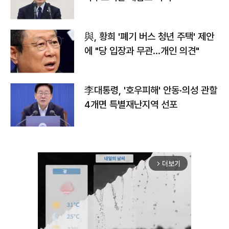
與, 황희 '폐기 버스 청년 주택' 제안
에 "당 입장과 무관…개인 의견"
李대통령, '호우피해' 안동·의성 관할
4개면 특별재난지역 선포
더보기
arrow_forward_ios