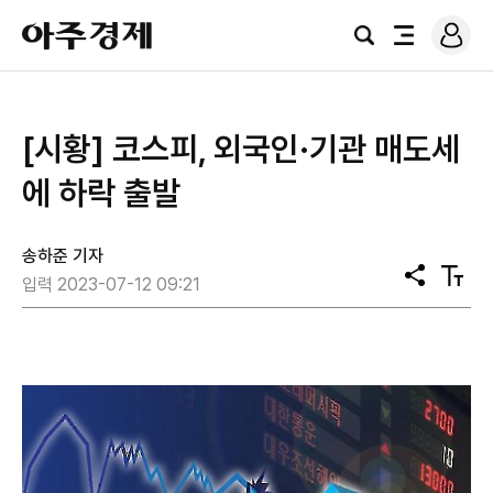
로
아
그
검
전
주
인
색
체
경
메
제
뉴
[시황] 코스피, 외국인·기관 매도세
에 하락 출발
송하준 기자
공
텍
입력 2023-07-12 09:21
유
스
트
크
기