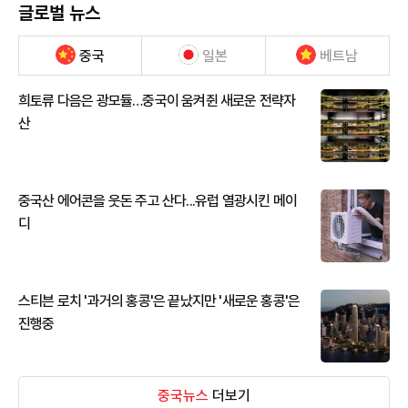
글로벌 뉴스
중국
일본
베트남
희토류 다음은 광모듈…중국이 움켜쥔 새로운 전략자
산
중국산 에어콘을 웃돈 주고 산다...유럽 열광시킨 메이
디
스티븐 로치 '과거의 홍콩'은 끝났지만 '새로운 홍콩'은
진행중
중국뉴스
더보기