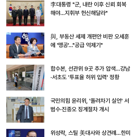
李대통령 "군, 내란 이후 신뢰 회복
해야…지휘부 헌신해달라"
與, 부동산 세제 개편안 비판 오세훈
에 '맹공'…"공급 억제기"
합수본, 선관위 9곳 추가 압색…강남
·서초도 '투표율 허위 입력' 정황
국민의힘 윤리위, '돌려차기 실언' 서
범수·진종오 징계절차 개시
위성락, 스틸 美대사와 상견례…한미