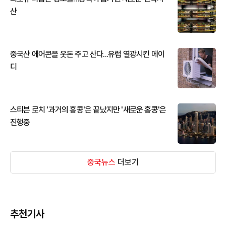
산
중국산 에어콘을 웃돈 주고 산다...유럽 열광시킨 메이
디
스티븐 로치 '과거의 홍콩'은 끝났지만 '새로운 홍콩'은
진행중
중국뉴스
더보기
추천기사