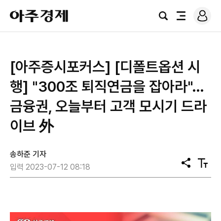
로
아
그
검
전
주
인
색
체
경
메
제
뉴
[아주증시포커스] [디폴트옵션 시
행] "300조 퇴직연금을 잡아라"…
금융권, 오늘부터 고객 모시기 드라
이브 外
송하준 기자
공
텍
입력 2023-07-12 08:18
유
스
트
크
기