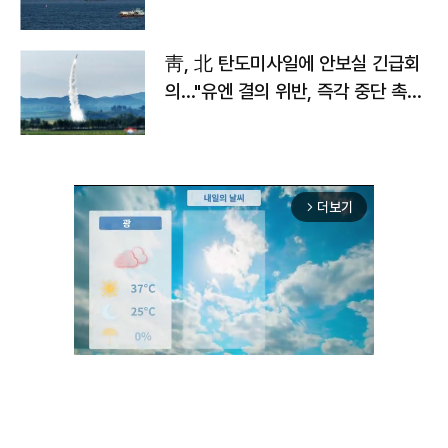
靑, 北 탄도미사일에 안보실 긴급회
의…"유엔 결의 위반, 즉각 중단 촉
구"
더보기
arrow_forward_ios
Unmute