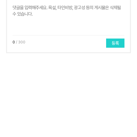
0
/ 300
등록