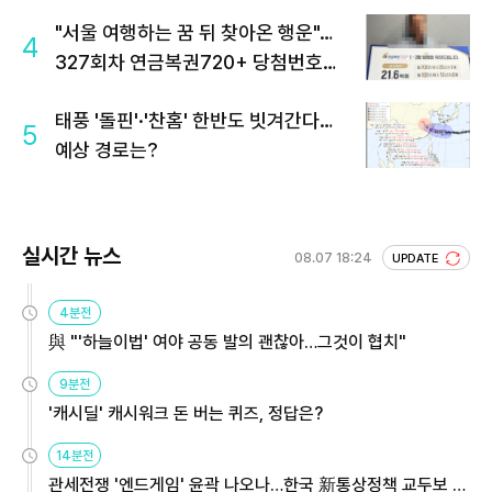
"서울 여행하는 꿈 뒤 찾아온 행운"…
4
327회차 연금복권720+ 당첨번호조
회 주목
태풍 '돌핀'·'찬홈' 한반도 빗겨간다…
5
예상 경로는?
실시간 뉴스
08.07 18:24
UPDATE
4분전
與 "'하늘이법' 여야 공동 발의 괜찮아…그것이 협치"
9분전
'캐시딜' 캐시워크 돈 버는 퀴즈, 정답은?
14분전
관세전쟁 '엔드게임' 윤곽 나오나…한국 新통상정책 교두보 활