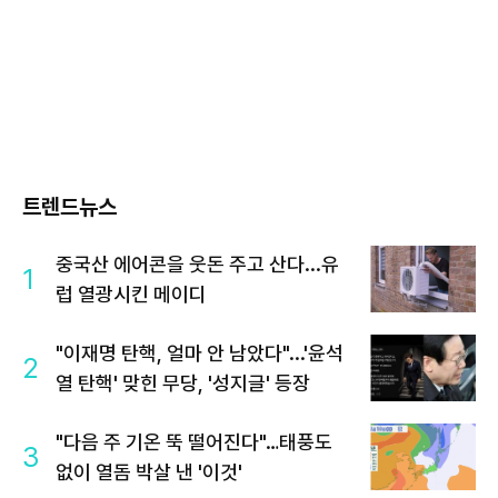
트렌드뉴스
중국산 에어콘을 웃돈 주고 산다...유
1
럽 열광시킨 메이디
"이재명 탄핵, 얼마 안 남았다"...'윤석
2
열 탄핵' 맞힌 무당, '성지글' 등장
"다음 주 기온 뚝 떨어진다"…태풍도
3
없이 열돔 박살 낸 '이것'