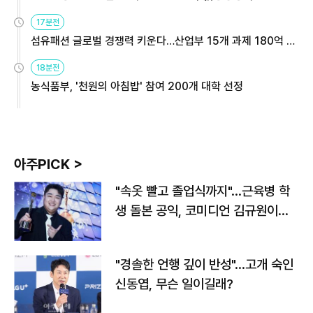
용해야
17분전
섬유패션 글로벌 경쟁력 키운다…산업부 15개 과제 180억 지
원
18분전
농식품부, '천원의 아침밥' 참여 200개 대학 선정
아주PICK >
"속옷 빨고 졸업식까지"…근육병 학
생 돌본 공익, 코미디언 김규원이었
다
"경솔한 언행 깊이 반성"…고개 숙인
신동엽, 무슨 일이길래?