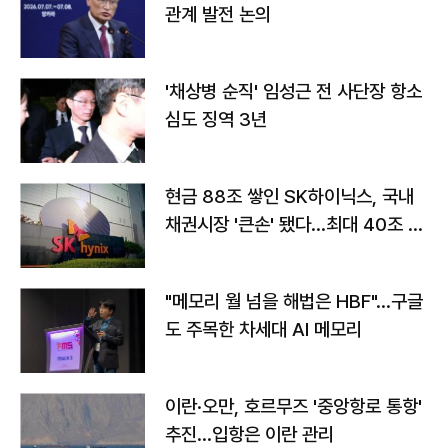
관계 발전 논의
'채상병 순직' 임성근 전 사단장 항소
심도 징역 3년
현금 88조 쌓인 SK하이닉스, 국내
채권시장 '큰손' 됐다…최대 40조 투
자
"메모리 월 넘을 해법은 HBF"…구글
도 주목한 차세대 AI 메모리
이란·오만, 호르무즈 '중앙항로 통항'
추진…입항은 이란 관리