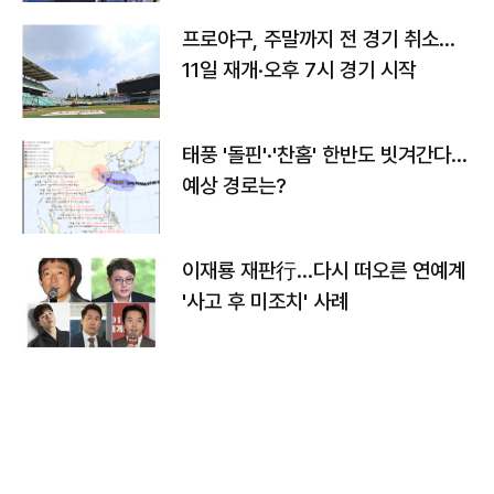
프로야구, 주말까지 전 경기 취소…
11일 재개·오후 7시 경기 시작
태풍 '돌핀'·'찬홈' 한반도 빗겨간다…
예상 경로는?
이재룡 재판行…다시 떠오른 연예계
'사고 후 미조치' 사례