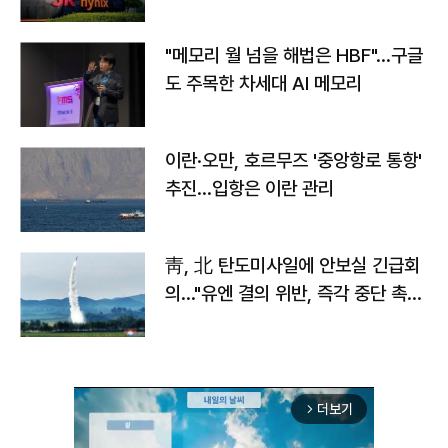
자
"메모리 월 넘을 해법은 HBF"…구글
도 주목한 차세대 AI 메모리
이란·오만, 호르무즈 '중앙항로 통항'
추진…입항은 이란 관리
靑, 北 탄도미사일에 안보실 긴급회
의…"유엔 결의 위반, 즉각 중단 촉
구"
더보기
arrow_forward_ios