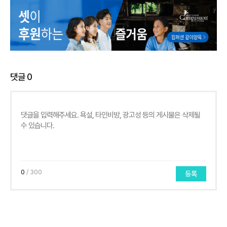
댓글
0
0
/ 300
등록