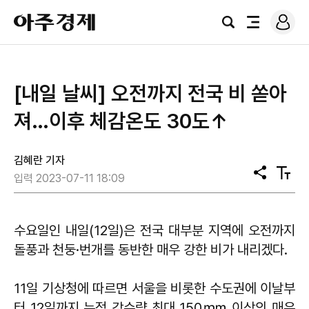
로
아
그
검
전
주
인
색
체
경
메
제
뉴
[내일 날씨] 오전까지 전국 비 쏟아
져…이후 체감온도 30도↑
김혜란 기자
공
텍
입력 2023-07-11 18:09
유
스
트
크
기
수요일인 내일(12일)은 전국 대부분 지역에 오전까지
돌풍과 천둥·번개를 동반한 매우 강한 비가 내리겠다.
11일 기상청에 따르면 서울을 비롯한 수도권에 이날부
터 12일까지 누적 강수량 최대 150㎜ 이상의 매우