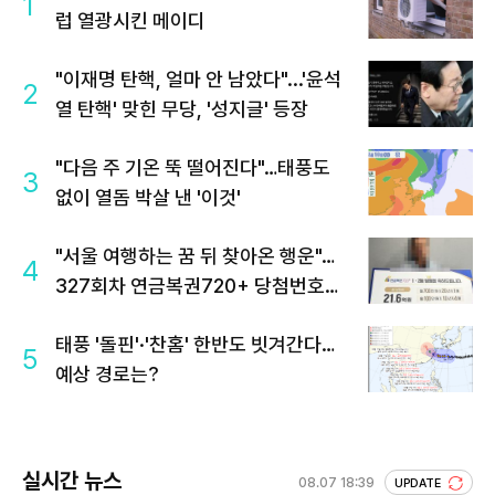
1
럽 열광시킨 메이디
"이재명 탄핵, 얼마 안 남았다"...'윤석
2
열 탄핵' 맞힌 무당, '성지글' 등장
"다음 주 기온 뚝 떨어진다"…태풍도
3
없이 열돔 박살 낸 '이것'
"서울 여행하는 꿈 뒤 찾아온 행운"…
4
327회차 연금복권720+ 당첨번호조
회 주목
태풍 '돌핀'·'찬홈' 한반도 빗겨간다…
5
예상 경로는?
실시간 뉴스
08.07 18:39
UPDATE