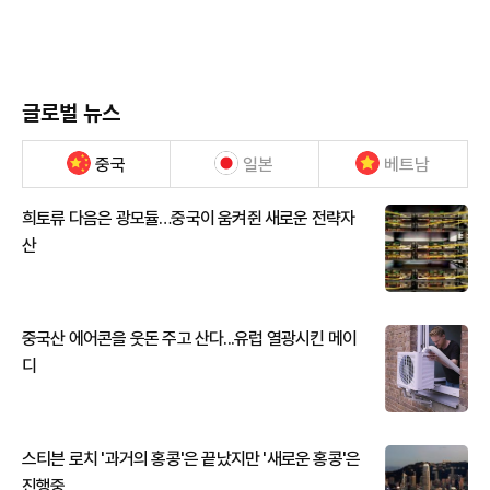
글로벌 뉴스
중국
일본
베트남
희토류 다음은 광모듈…중국이 움켜쥔 새로운 전략자
산
중국산 에어콘을 웃돈 주고 산다...유럽 열광시킨 메이
디
스티븐 로치 '과거의 홍콩'은 끝났지만 '새로운 홍콩'은
진행중