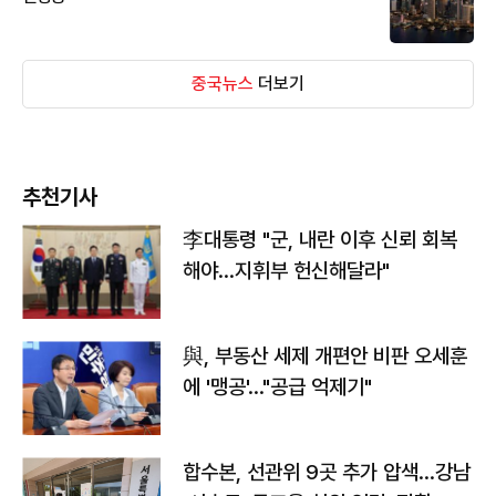
중국뉴스
더보기
추천기사
李대통령 "군, 내란 이후 신뢰 회복
해야…지휘부 헌신해달라"
與, 부동산 세제 개편안 비판 오세훈
에 '맹공'…"공급 억제기"
합수본, 선관위 9곳 추가 압색…강남