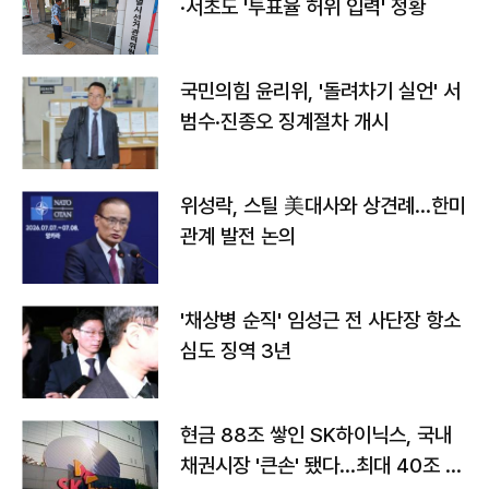
·서초도 '투표율 허위 입력' 정황
국민의힘 윤리위, '돌려차기 실언' 서
범수·진종오 징계절차 개시
위성락, 스틸 美대사와 상견례…한미
관계 발전 논의
'채상병 순직' 임성근 전 사단장 항소
심도 징역 3년
현금 88조 쌓인 SK하이닉스, 국내
채권시장 '큰손' 됐다…최대 40조 투