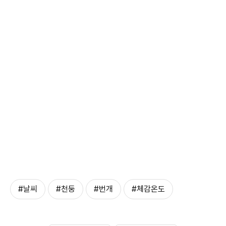
#날씨
#천둥
#번개
#체감온도