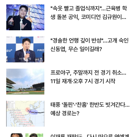
"속옷 빨고 졸업식까지"…근육병 학
생 돌본 공익, 코미디언 김규원이었
다
"경솔한 언행 깊이 반성"…고개 숙인
신동엽, 무슨 일이길래?
프로야구, 주말까지 전 경기 취소…
11일 재개·오후 7시 경기 시작
태풍 '돌핀'·'찬홈' 한반도 빗겨간다…
예상 경로는?
이재룡 재판行…다시 떠오른 연예계