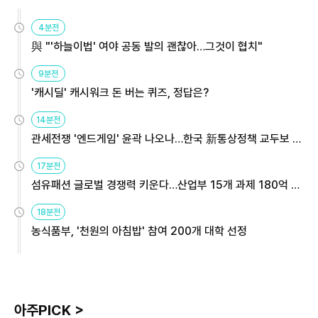
4분전
與 "'하늘이법' 여야 공동 발의 괜찮아…그것이 협치"
9분전
'캐시딜' 캐시워크 돈 버는 퀴즈, 정답은?
14분전
관세전쟁 '엔드게임' 윤곽 나오나…한국 新통상정책 교두보 활
용해야
17분전
섬유패션 글로벌 경쟁력 키운다…산업부 15개 과제 180억 지
원
18분전
농식품부, '천원의 아침밥' 참여 200개 대학 선정
아주PICK >