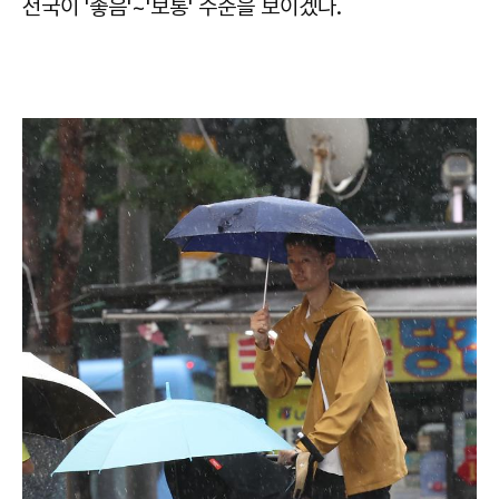
전국이 '좋음'~'보통' 수준을 보이겠다.