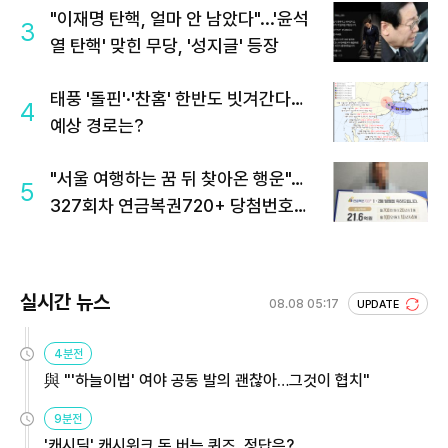
"이재명 탄핵, 얼마 안 남았다"...'윤석
3
열 탄핵' 맞힌 무당, '성지글' 등장
태풍 '돌핀'·'찬홈' 한반도 빗겨간다…
4
예상 경로는?
"서울 여행하는 꿈 뒤 찾아온 행운"…
5
327회차 연금복권720+ 당첨번호조
회 주목
실시간 뉴스
08.08 05:17
UPDATE
4분전
與 "'하늘이법' 여야 공동 발의 괜찮아…그것이 협치"
9분전
'캐시딜' 캐시워크 돈 버는 퀴즈, 정답은?