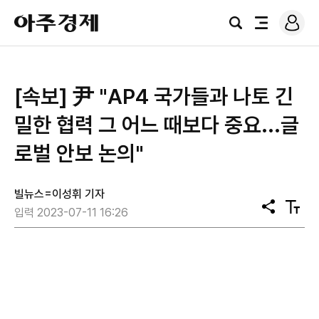
로
아
그
검
전
주
인
색
체
경
메
제
뉴
[속보] 尹 "AP4 국가들과 나토 긴
밀한 협력 그 어느 때보다 중요...글
로벌 안보 논의"
빌뉴스=이성휘 기자
공
텍
입력 2023-07-11 16:26
유
스
트
크
기