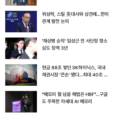
위성락, 스틸 美대사와 상견례…한미
관계 발전 논의
'채상병 순직' 임성근 전 사단장 항소
심도 징역 3년
현금 88조 쌓인 SK하이닉스, 국내
채권시장 '큰손' 됐다…최대 40조 투
자
"메모리 월 넘을 해법은 HBF"…구글
도 주목한 차세대 AI 메모리