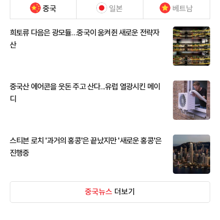
중국
일본
베트남
희토류 다음은 광모듈…중국이 움켜쥔 새로운 전략자
산
중국산 에어콘을 웃돈 주고 산다...유럽 열광시킨 메이
디
스티븐 로치 '과거의 홍콩'은 끝났지만 '새로운 홍콩'은
진행중
중국뉴스
더보기