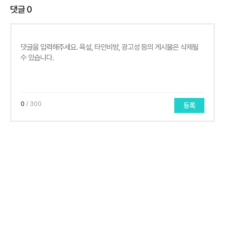
댓글
0
0
/ 300
등록