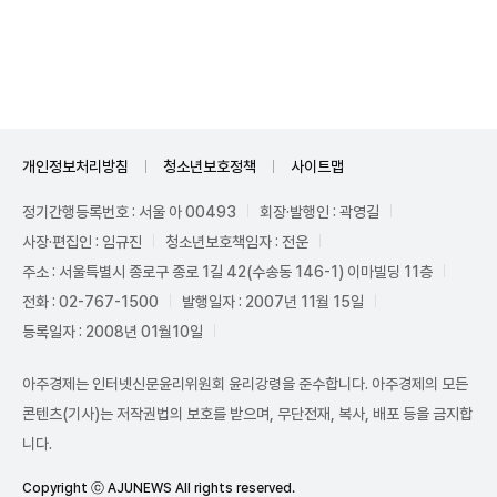
Unmute
개인정보처리방침
청소년보호정책
사이트맵
정기간행등록번호 : 서울 아 00493
회장·발행인 : 곽영길
사장·편집인 : 임규진
청소년보호책임자 : 전운
주소 : 서울특별시 종로구 종로 1길 42(수송동 146-1) 이마빌딩 11층
전화 : 02-767-1500
발행일자 : 2007년 11월 15일
등록일자 : 2008년 01월10일
아주경제는 인터넷신문윤리위원회 윤리강령을 준수합니다. 아주경제의 모든
콘텐츠(기사)는 저작권법의 보호를 받으며, 무단전재, 복사, 배포 등을 금지합
니다.
Copyright ⓒ AJUNEWS All rights reserved.