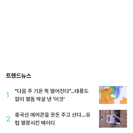
트렌드뉴스
"다음 주 기온 뚝 떨어진다"…태풍도
1
없이 열돔 박살 낸 '이것'
중국산 에어콘을 웃돈 주고 산다...유
2
럽 열광시킨 메이디