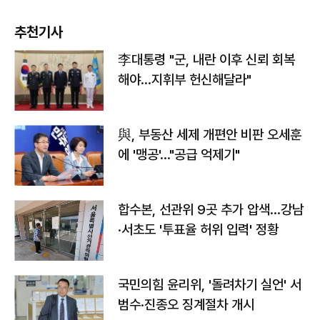
추천기사
李대통령 "군, 내란 이후 신뢰 회복
해야…지휘부 헌신해달라"
與, 부동산 세제 개편안 비판 오세훈
에 '맹공'…"공급 억제기"
합수본, 선관위 9곳 추가 압색…강남
·서초도 '투표율 허위 입력' 정황
국민의힘 윤리위, '돌려차기 실언' 서
범수·진종오 징계절차 개시