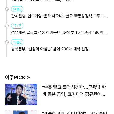
14분전
관세전쟁 '엔드게임' 윤곽 나오나…한국 新통상정책 교두보 활
용해야
17분전
섬유패션 글로벌 경쟁력 키운다…산업부 15개 과제 180억 지
원
18분전
농식품부, '천원의 아침밥' 참여 200개 대학 선정
아주PICK >
"속옷 빨고 졸업식까지"…근육병 학
생 돌본 공익, 코미디언 김규원이었
다
"경솔한 언행 깊이 반성"…고개 숙인