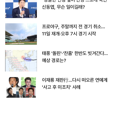
신동엽, 무슨 일이길래?
프로야구, 주말까지 전 경기 취소…
11일 재개·오후 7시 경기 시작
태풍 '돌핀'·'찬홈' 한반도 빗겨간다…
예상 경로는?
이재룡 재판行…다시 떠오른 연예계
'사고 후 미조치' 사례