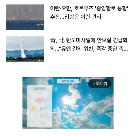
이란·오만, 호르무즈 '중앙항로 통항'
추진…입항은 이란 관리
靑, 北 탄도미사일에 안보실 긴급회
의…"유엔 결의 위반, 즉각 중단 촉
구"
더보기
arrow_forward_ios