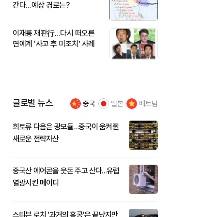
간다…예상 경로는?
이재룡 재판行…다시 떠오른
연예계 '사고 후 미조치' 사례
글로벌 뉴스
중국
일본
베트남
희토류 다음은 광모듈…중국이 움켜쥔
새로운 전략자산
중국산 에어콘을 웃돈 주고 산다...유럽
열광시킨 메이디
스티븐 로치 '과거의 홍콩'은 끝났지만