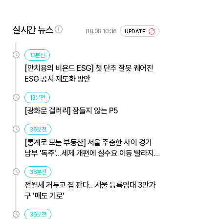
실시간 뉴스
08.08 10:36
UPDATE
13분전
[안치용의 비욘드 ESG] 첫 단추 잘못 꿰어진
ESG 공시 제도화 방안
13분전
[광화문 갤러리] 잠들지 않는 P5
36분전
[통계로 보는 부동산] 서울 주춤한 사이 경기
남부 '독주'…세제 개편에 실수요 이동 빨라지
나
36분전
전월세 거두고 집 판다…서울 등록임대 3만가
구 '매도 기로'
36분전