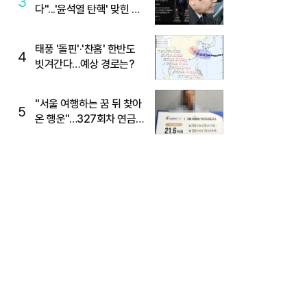
3
다"...'윤석열 탄핵' 맞힌 무
당, '성지글' 등장
태풍 '돌핀'·'찬홈' 한반도
4
빗겨간다…예상 경로는?
"서울 여행하는 꿈 뒤 찾아
5
온 행운"…327회차 연금
복권720+ 당첨번호조회
주목