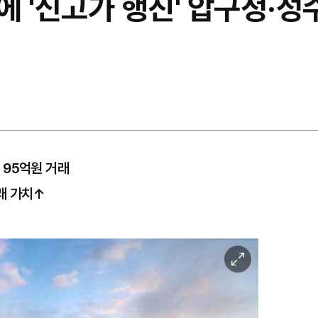
 '신고가 행진' 압구정·성
 95억원 거래
래 가치↑
이
미
지