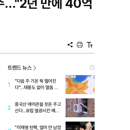
수…"2년 만에 40억
공
프
텍
유
린
스
트
트
크
기
트렌드 뉴스
"다음 주 기온 뚝 떨어진
1
다"…태풍도 없이 열돔 박
살 낸 '이것'
중국산 에어콘을 웃돈 주고
2
산다...유럽 열광시킨 메이
디
"이재명 탄핵, 얼마 안 남았