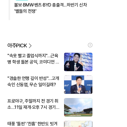
볼보·BMW·벤츠·BYD 총출격...하반기 신차
'별들의 전쟁'
아주PICK
"속옷 빨고 졸업식까지"…근육
병 학생 돌본 공익, 코미디언 김
규원이었다
"경솔한 언행 깊이 반성"…고개
숙인 신동엽, 무슨 일이길래?
프로야구, 주말까지 전 경기 취
소…11일 재개·오후 7시 경기
시작
태풍 '돌핀'·'찬홈' 한반도 빗겨