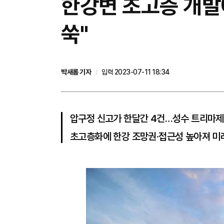
한강변 초고층 개발에
쑥"
박새롬 기자
입력 2023-07-11 18:34
압구정 신고가 한달간 4건…성수 트리마제
초고층화에 한강 조망권·접근성 높아져 미