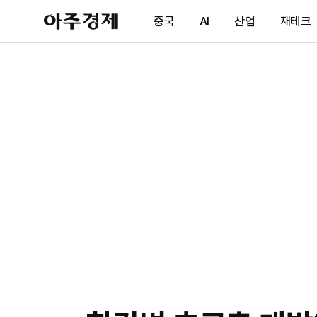
아
중국
AI
산업
재테크
주
경
제