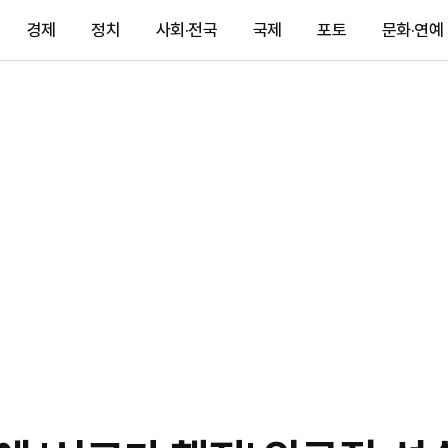
경제
정치
사회·전국
국제
포토
문화·연예