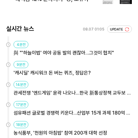
실시간 뉴스
08.07 01:05
UPDATE
4분전
與 "'하늘이법' 여야 공동 발의 괜찮아…그것이 협치"
9분전
'캐시딜' 캐시워크 돈 버는 퀴즈, 정답은?
14분전
관세전쟁 '엔드게임' 윤곽 나오나…한국 新통상정책 교두보 활
용해야
17분전
섬유패션 글로벌 경쟁력 키운다…산업부 15개 과제 180억 지
원
18분전
농식품부, '천원의 아침밥' 참여 200개 대학 선정