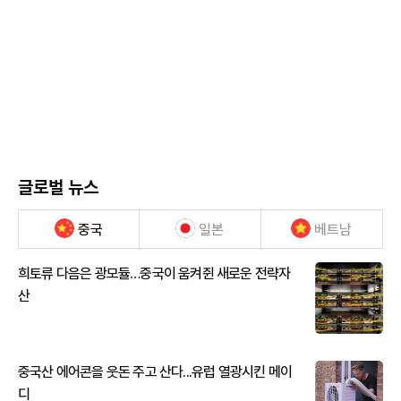
글로벌 뉴스
중국
일본
베트남
희토류 다음은 광모듈…중국이 움켜쥔 새로운 전략자
산
중국산 에어콘을 웃돈 주고 산다...유럽 열광시킨 메이
디