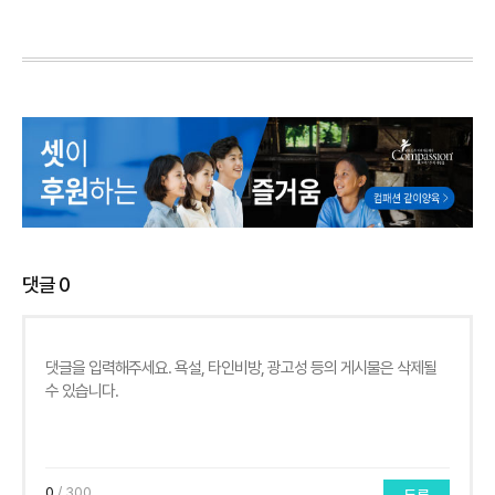
댓글
0
0
/ 300