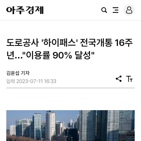
로
아
그
검
전
주
인
색
체
경
메
제
뉴
도로공사 '하이패스' 전국개통 16주
년..."이용률 90% 달성"
김윤섭 기자
공
텍
입력 2023-07-11 16:33
유
스
트
크
기