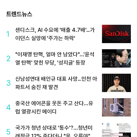
트렌드뉴스
샌디스크, AI 수요에 '매출 4.7배'…가
1
이던스 실망에 '주가는 하락'
"이재명 탄핵, 얼마 안 남았다"...'윤석
2
열 탄핵' 맞힌 무당, '성지글' 등장
신남성연대 배인규 대표 사망…인천 아
3
파트서 숨진 채 발견
중국산 에어콘을 웃돈 주고 산다...유
4
럽 열광시킨 메이디
국가가 청년 상대로 '통수'?...청년미
5
래적금 12% 준다더니 "응, 오류야"