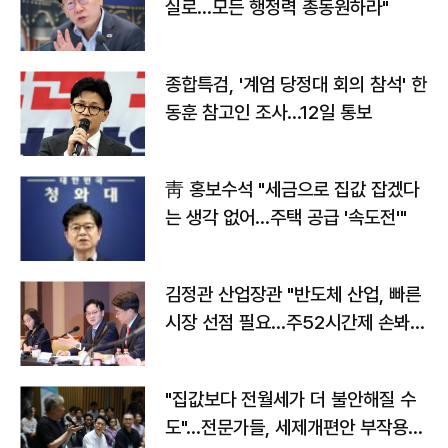
실로…모든 행정력 총동원하라"
종합특검, '계엄 당정대 회의 참석' 한
동훈 참고인 조사...12일 통보
靑 홍보수석 "세금으로 집값 잡겠다
는 생각 없어…주택 공급 '속도전'"
김정관 산업장관 "반도체 산업, 빠른
시장 선점 필요…주52시간제 손봐
야"
"집값보다 전월세가 더 불안해질 수
도"…전문가들, 세제개편안 부작용