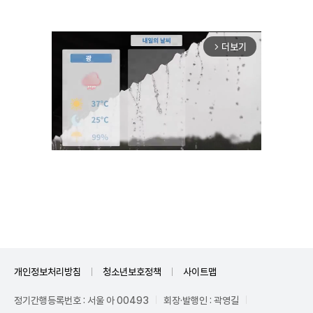
더보기
arrow_forward_ios
Mute
개인정보처리방침
청소년보호정책
사이트맵
정기간행등록번호 : 서울 아 00493
회장·발행인 : 곽영길