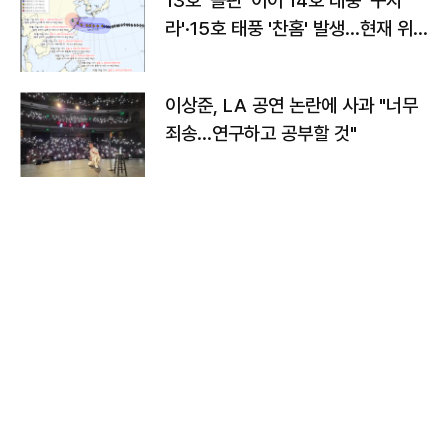
13호 '돌핀' 이어 14호 태풍 '구지
라'·15호 태풍 '찬홈' 발생…현재 위
치와 이동경로는?
이상준, LA 공연 논란에 사과 "너무
죄송…연구하고 공부할 것"