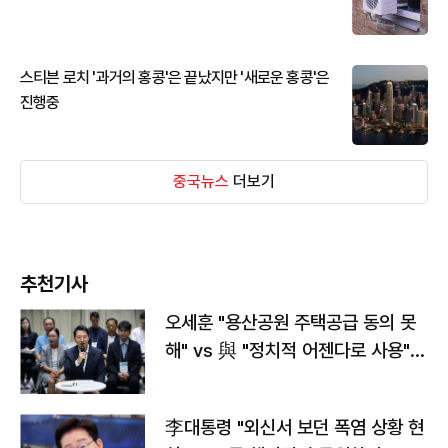
스티븐 로치 '과거의 홍콩'은 끝났지만 '새로운 홍콩'은
진행중
중국뉴스
더보기
추천기사
오세훈 "용산공원 주택공급 동의 못
해" vs 與 "정치적 어젠다로 사용"
맞불
李대통령 "외신서 보던 폭염 상황 현