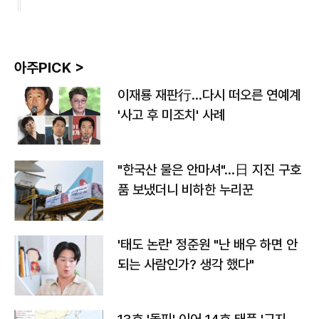
아주PICK >
이재룡 재판行…다시 떠오른 연예계
'사고 후 미조치' 사례
"한국산 물은 안마셔"…日 지진 구호
품 보냈더니 비하한 누리꾼
'태도 논란' 정준원 "난 배우 하면 안
되는 사람인가? 생각 했다"