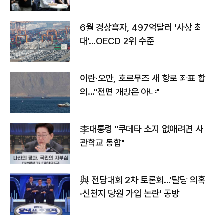
우려
6월 경상흑자, 497억달러 '사상 최
대'…OECD 2위 수준
이란·오만, 호르무즈 새 항로 좌표 합
의…"전면 개방은 아냐"
李대통령 "쿠데타 소지 없애려면 사
관학교 통합"
與 전당대회 2차 토론회…'탈당 의혹
·신천지 당원 가입 논란' 공방