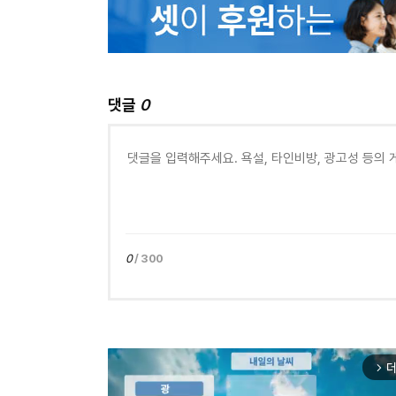
댓글
0
0
/ 300
더
arrow_forward_ios