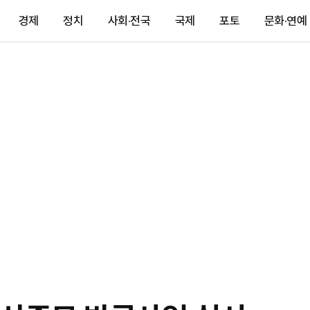
경제
정치
사회·전국
국제
포토
문화·연예