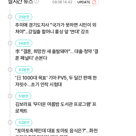
실시간 뉴스
08.08 14:42
UPDATE
25분전
추미애 경기도지사 "국가가 못하면 시민이 외
쳐야"...강일출 할머니 흉상 앞 '연대' 강조
34분전
李 "결혼, 희망찬 새 출발돼야"… 대출·청약 '결
혼 페널티' 손본다
42분전
'日 1000대 목표' 기아 PV5, 두 달간 판매 한
자릿수…초기 안착 시험대
51분전
김보라표 '무더운 여름밤 도서관 프로그램' 프
로젝트
52분전
"토마토축제인데 대표 토마토 음식은?"…화천