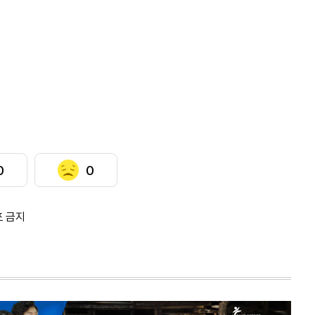
0
0
포 금지