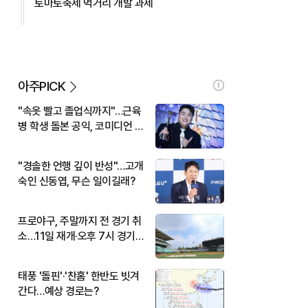
토마토축제 먹거리 개발 과제
아주PICK
"속옷 빨고 졸업식까지"…근육
병 학생 돌본 공익, 코미디언 김
규원이었다
"경솔한 언행 깊이 반성"…고개
숙인 신동엽, 무슨 일이길래?
프로야구, 주말까지 전 경기 취
소…11일 재개·오후 7시 경기
시작
태풍 '돌핀'·'찬홈' 한반도 빗겨
간다…예상 경로는?