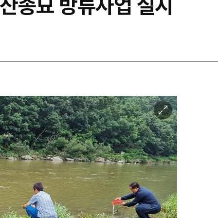
수산종묘 방류사업 실시
이
미
지
확
대