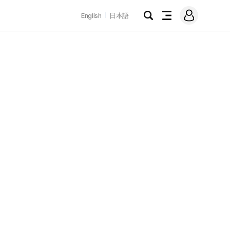
로
English
日本語
그
검
전
인
색
체
메
뉴