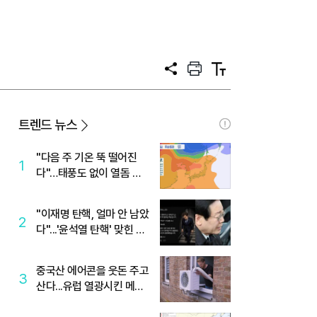
공
프
텍
유
린
스
트
트
크
기
트렌드 뉴스
"다음 주 기온 뚝 떨어진
1
다"…태풍도 없이 열돔 박
살 낸 '이것'
"이재명 탄핵, 얼마 안 남았
2
다"...'윤석열 탄핵' 맞힌 무
당, '성지글' 등장
중국산 에어콘을 웃돈 주고
3
산다...유럽 열광시킨 메이
디