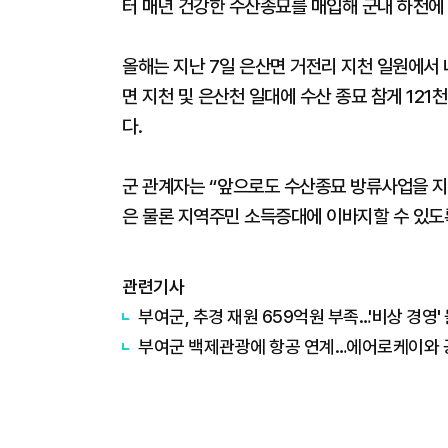
터 매년 건강한 수산종묘를 매입해 군내 하천에
올해는 지난 7일 은산면 거전리 지천 일원에서 
면 지천 및 은산천 일대에 수산 종묘 참게 121
다.
군 관계자는 “앞으로도 수산종묘 방류사업을 지
은 물론 지역주민 소득증대에 이바지할 수 있도
관련기사
부여군, 추경 재원 659억원 부족…'비상 경영'
부여군 백제관광에 항공 연계…에어로케이와 