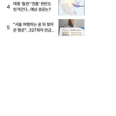
태풍 '돌핀'·'찬홈' 한반도
4
빗겨간다…예상 경로는?
"서울 여행하는 꿈 뒤 찾아
5
온 행운"…327회차 연금
복권720+ 당첨번호조회
주목