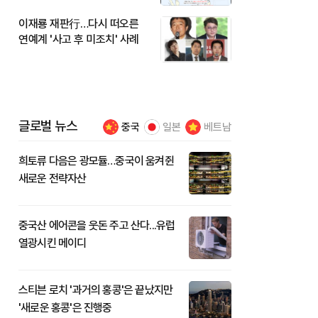
이재룡 재판行…다시 떠오른
연예계 '사고 후 미조치' 사례
글로벌 뉴스
중국
일본
베트남
희토류 다음은 광모듈…중국이 움켜쥔
새로운 전략자산
중국산 에어콘을 웃돈 주고 산다...유럽
열광시킨 메이디
스티븐 로치 '과거의 홍콩'은 끝났지만
'새로운 홍콩'은 진행중