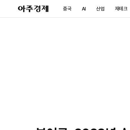
아
중국
AI
산업
재테크
주
경
제