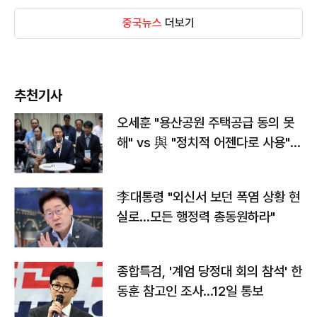
중국뉴스
더보기
추천기사
오세훈 "용산공원 주택공급 동의 못
해" vs 與 "정치적 어젠다로 사용"
맞불
李대통령 "외신서 보던 폭염 상황 현
실로…모든 행정력 총동원하라"
종합특검, '계엄 당정대 회의 참석' 한
동훈 참고인 조사...12일 통보