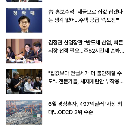
靑 홍보수석 "세금으로 집값 잡겠다
는 생각 없어…주택 공급 '속도전'"
김정관 산업장관 "반도체 산업, 빠른
시장 선점 필요…주52시간제 손봐
야"
"집값보다 전월세가 더 불안해질 수
도"…전문가들, 세제개편안 부작용
우려
6월 경상흑자, 497억달러 '사상 최
대'…OECD 2위 수준