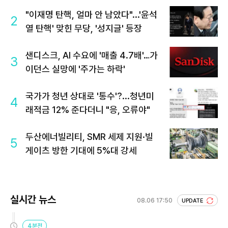
"이재명 탄핵, 얼마 안 남았다"...'윤석
2
열 탄핵' 맞힌 무당, '성지글' 등장
샌디스크, AI 수요에 '매출 4.7배'…가
3
이던스 실망에 '주가는 하락'
국가가 청년 상대로 '통수'?...청년미
4
래적금 12% 준다더니 "응, 오류야"
두산에너빌리티, SMR 세제 지원·빌
5
게이츠 방한 기대에 5%대 강세
실시간 뉴스
08.06 17:50
UPDATE
4분전