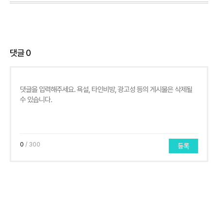
댓글
0
0
/ 300
등록