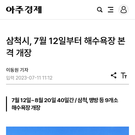
로
아
그
검
전
주
인
색
체
경
메
제
뉴
삼척시, 7월 12일부터 해수욕장 본
격 개장
이동원 기자
공
텍
입력 2023-07-11 11:12
유
스
트
크
기
7월 12일~8월 20일 40일간 / 삼척, 맹방 등 9개소
해수욕장 개장