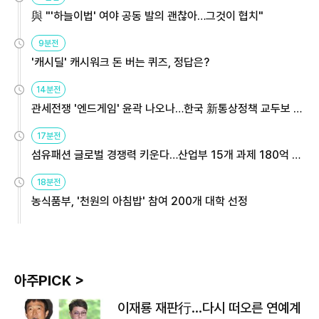
與 "'하늘이법' 여야 공동 발의 괜찮아…그것이 협치"
9분전
'캐시딜' 캐시워크 돈 버는 퀴즈, 정답은?
14분전
관세전쟁 '엔드게임' 윤곽 나오나…한국 新통상정책 교두보 활
용해야
17분전
섬유패션 글로벌 경쟁력 키운다…산업부 15개 과제 180억 지
원
18분전
농식품부, '천원의 아침밥' 참여 200개 대학 선정
아주PICK >
이재룡 재판行…다시 떠오른 연예계