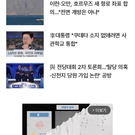
이란·오만, 호르무즈 새 항로 좌표 합
의…"전면 개방은 아냐"
李대통령 "쿠데타 소지 없애려면 사
관학교 통합"
與 전당대회 2차 토론회…'탈당 의혹
·신천지 당원 가입 논란' 공방
더보기
arrow_forward_ios