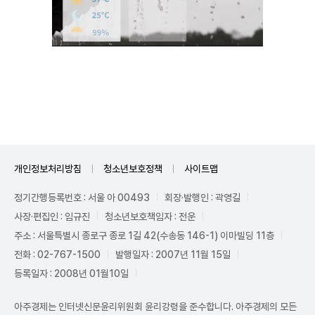
Unmute
개인정보처리방침
청소년보호정책
사이트맵
정기간행등록번호 : 서울 아 00493
회장·발행인 : 곽영길
사장·편집인 : 임규진
청소년보호책임자 : 전운
주소 : 서울특별시 종로구 종로 1길 42(수송동 146-1) 이마빌딩 11층
전화 : 02-767-1500
발행일자 : 2007년 11월 15일
등록일자 : 2008년 01월10일
아주경제는 인터넷신문윤리위원회 윤리강령을 준수합니다. 아주경제의 모든