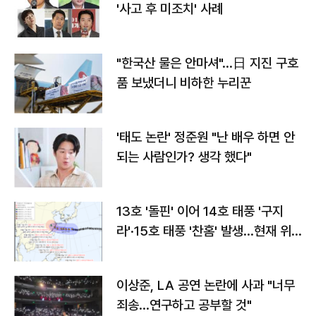
'사고 후 미조치' 사례
"한국산 물은 안마셔"…日 지진 구호
품 보냈더니 비하한 누리꾼
'태도 논란' 정준원 "난 배우 하면 안
되는 사람인가? 생각 했다"
13호 '돌핀' 이어 14호 태풍 '구지
라'·15호 태풍 '찬홈' 발생…현재 위
치와 이동경로는?
이상준, LA 공연 논란에 사과 "너무
죄송…연구하고 공부할 것"