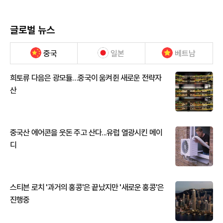
글로벌 뉴스
중국
일본
베트남
희토류 다음은 광모듈…중국이 움켜쥔 새로운 전략자
산
중국산 에어콘을 웃돈 주고 산다...유럽 열광시킨 메이
디
스티븐 로치 '과거의 홍콩'은 끝났지만 '새로운 홍콩'은
진행중