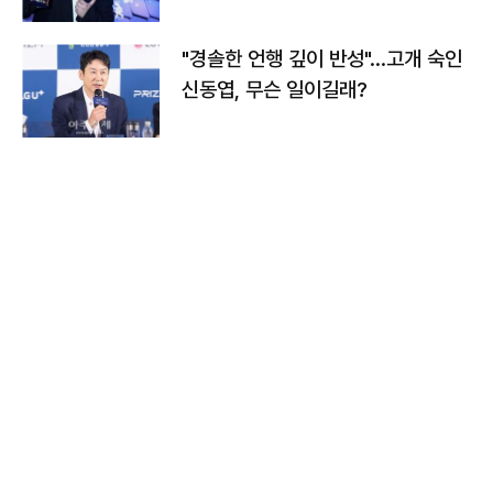
다
"경솔한 언행 깊이 반성"…고개 숙인
신동엽, 무슨 일이길래?