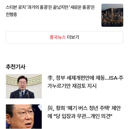
스티븐 로치 '과거의 홍콩'은 끝났지만 '새로운 홍콩'은
진행중
중국뉴스
더보기
추천기사
李, 정부 세제개편안에 제동…ISA·주
가누르기안 재검토 지시
與, 황희 '폐기 버스 청년 주택' 제안
에 "당 입장과 무관…개인 의견"