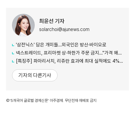
최윤선 기자
solarchoi@ajunews.com
'삼전닉스' 담은 개미들…외국인은 방산·바이오로
넥스트레이드, 프리마켓 상·하한가 주문 금지…"가격 왜곡 방지"
[특징주] 파마리서치, 리쥬란 효과에 최대 실적에도 4%대 약세
기자의 다른기사
©'5개국어 글로벌 경제신문' 아주경제. 무단전재·재배포 금지