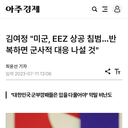
로
아
그
검
전
주
인
색
체
경
메
제
뉴
김여정 "미군, EEZ 상공 침범…반
복하면 군사적 대응 나설 것"
최윤선 기자
공
텍
입력 2023-07-11 13:06
유
스
트
크
기
"대한민국 군부깡패들은 입을 다물어야" 막말 비난도