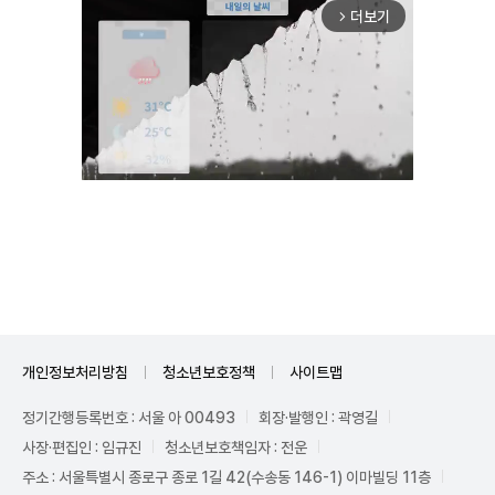
더보기
arrow_forward_ios
Mute
개인정보처리방침
청소년보호정책
사이트맵
정기간행등록번호 : 서울 아 00493
회장·발행인 : 곽영길
사장·편집인 : 임규진
청소년보호책임자 : 전운
주소 : 서울특별시 종로구 종로 1길 42(수송동 146-1) 이마빌딩 11층