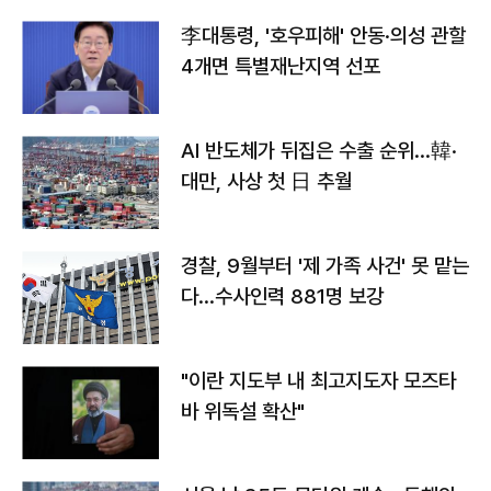
李대통령, '호우피해' 안동·의성 관할
4개면 특별재난지역 선포
AI 반도체가 뒤집은 수출 순위…韓·
대만, 사상 첫 日 추월
경찰, 9월부터 '제 가족 사건' 못 맡는
다…수사인력 881명 보강
"이란 지도부 내 최고지도자 모즈타
바 위독설 확산"