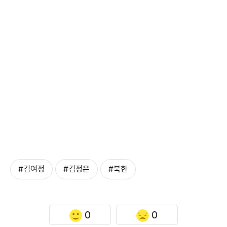
#김여정
#김정은
#북한
0
0