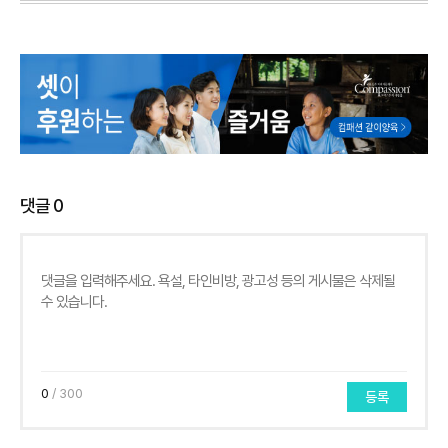
댓글
0
0
/ 300
등록