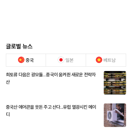
글로벌 뉴스
중국
일본
베트남
희토류 다음은 광모듈…중국이 움켜쥔 새로운 전략자
산
중국산 에어콘을 웃돈 주고 산다...유럽 열광시킨 메이
디