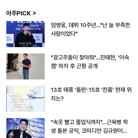
아주PICK >
임영웅, 데뷔 10주년…"난 늘 부족한
사람이었다"
"광고주들이 찾아줘"…진태현, '이숙
캠' 하차 후 근황 공개
13호 태풍 '돌핀'·15호 '찬홈' 현재 위
치는?
"속옷 빨고 졸업식까지"…근육병 학
생 돌본 공익, 코미디언 김규원이었