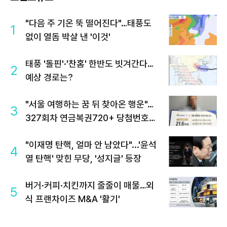
"다음 주 기온 뚝 떨어진다"…태풍도
1
없이 열돔 박살 낸 '이것'
태풍 '돌핀'·'찬홈' 한반도 빗겨간다…
2
예상 경로는?
"서울 여행하는 꿈 뒤 찾아온 행운"…
3
327회차 연금복권720+ 당첨번호조
회 주목
"이재명 탄핵, 얼마 안 남았다"...'윤석
4
열 탄핵' 맞힌 무당, '성지글' 등장
버거·커피·치킨까지 줄줄이 매물…외
5
식 프랜차이즈 M&A '활기'