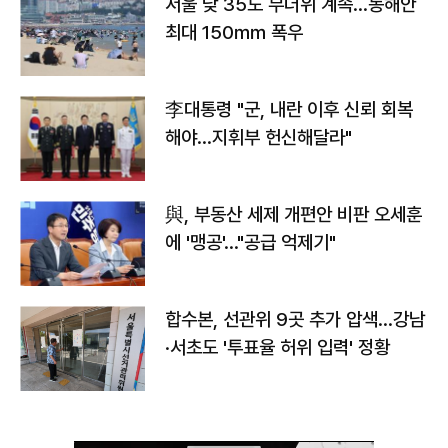
서울 낮 35도 무더위 계속…동해안
최대 150㎜ 폭우
李대통령 "군, 내란 이후 신뢰 회복
해야…지휘부 헌신해달라"
與, 부동산 세제 개편안 비판 오세훈
에 '맹공'…"공급 억제기"
합수본, 선관위 9곳 추가 압색…강남
·서초도 '투표율 허위 입력' 정황