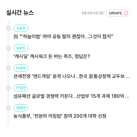
실시간 뉴스
08.09 02:30
UPDATE
4분전
與 "'하늘이법' 여야 공동 발의 괜찮아…그것이 협치"
9분전
'캐시딜' 캐시워크 돈 버는 퀴즈, 정답은?
14분전
관세전쟁 '엔드게임' 윤곽 나오나…한국 新통상정책 교두보 활
용해야
17분전
섬유패션 글로벌 경쟁력 키운다…산업부 15개 과제 180억 지
원
18분전
농식품부, '천원의 아침밥' 참여 200개 대학 선정