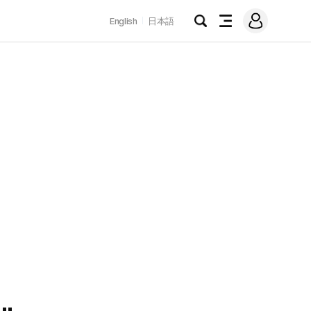
로
English
日本語
그
검
전
인
색
체
메
뉴