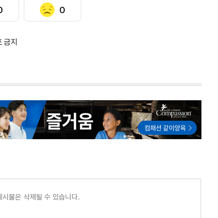
0
0
포 금지