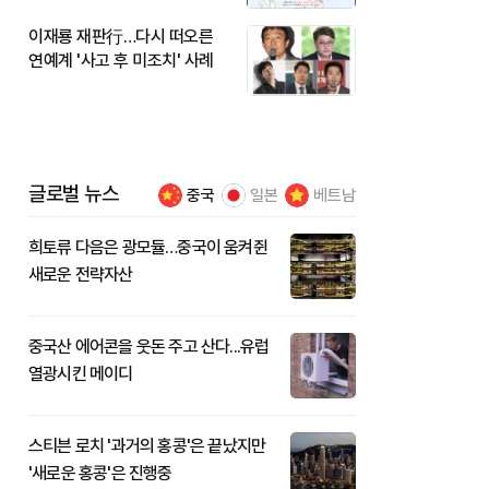
이재룡 재판行…다시 떠오른
연예계 '사고 후 미조치' 사례
글로벌 뉴스
중국
일본
베트남
희토류 다음은 광모듈…중국이 움켜쥔
새로운 전략자산
중국산 에어콘을 웃돈 주고 산다...유럽
열광시킨 메이디
스티븐 로치 '과거의 홍콩'은 끝났지만
'새로운 홍콩'은 진행중