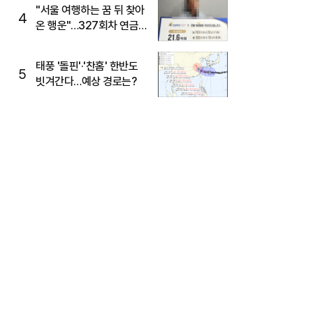
"서울 여행하는 꿈 뒤 찾아
4
온 행운"…327회차 연금
복권720+ 당첨번호조회
주목
태풍 '돌핀'·'찬홈' 한반도
5
빗겨간다…예상 경로는?