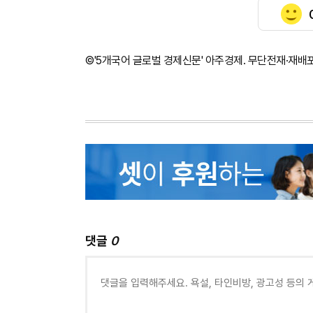
©'5개국어 글로벌 경제신문' 아주경제. 무단전재·재배
댓글
0