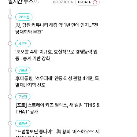
실시간 뉴스
08.07 18:04
UPDATE
26초전
與, 당원 커뮤니티 해킹 약 1년 만에 인지…"전
당대회와 무관"
4분전
'코오롱 4세' 이규호, 호실적으로 경영능력 입
증…승계 기반 강화
7분전
李대통령, '호우피해' 안동·의성 관할 4개면 특
별재난지역 선포
7분전
[포토] 스트레이 키즈 필릭스, 새 앨범 'THIS &
THAT' 공개
8분전
"드럼통보단 좋다야"...輿 황희 '버스하우스' 제