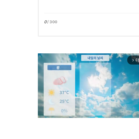
0
/ 300
더
arrow_forward_ios