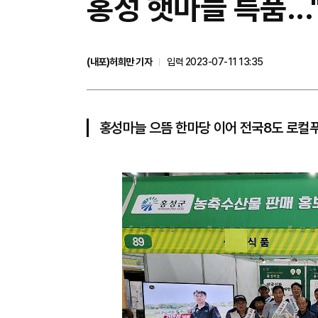
홍성 햇마늘 특품..
(내포)허희만 기자
입력 2023-07-11 13:35
홍성마늘 으뜸 한마당 이어 전국8도 로컬푸