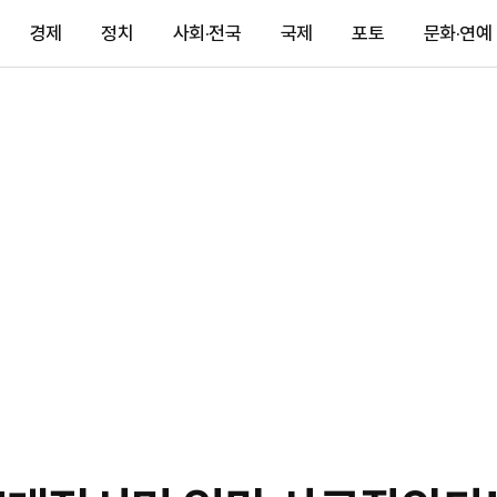
경제
정치
사회·전국
국제
포토
문화·연예