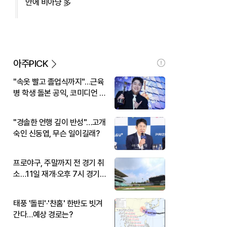
안에 비아냥 多
아주PICK
"속옷 빨고 졸업식까지"…근육
병 학생 돌본 공익, 코미디언 김
규원이었다
"경솔한 언행 깊이 반성"…고개
숙인 신동엽, 무슨 일이길래?
프로야구, 주말까지 전 경기 취
소…11일 재개·오후 7시 경기
시작
태풍 '돌핀'·'찬홈' 한반도 빗겨
간다…예상 경로는?