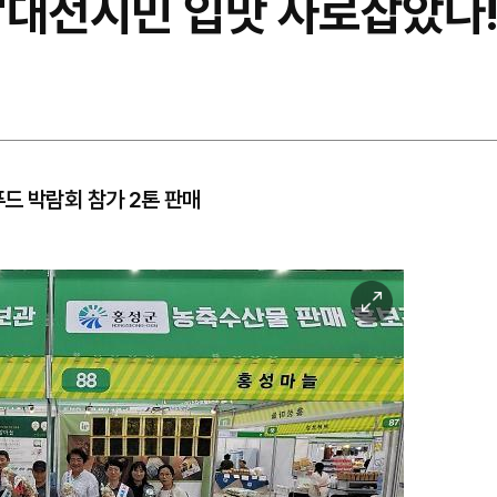
."대전시민 입맛 사로잡았다!
드 박람회 참가 2톤 판매
이
미
지
확
대