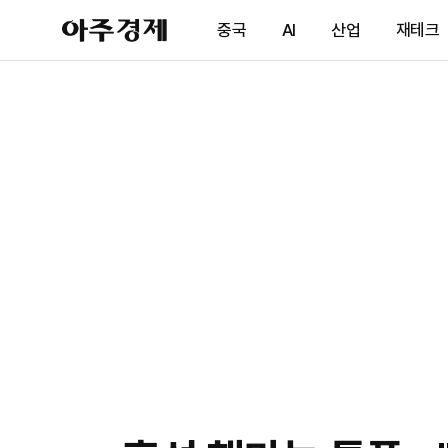
아
중국
AI
산업
재테크
주
경
제