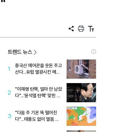
"
공
프
텍
유
린
스
트
트
크
기
트렌드 뉴스
중국산 에어콘을 웃돈 주고
1
산다...유럽 열광시킨 메이
디
"이재명 탄핵, 얼마 안 남았
2
다"...'윤석열 탄핵' 맞힌 무
당, '성지글' 등장
"다음 주 기온 뚝 떨어진
3
다"…태풍도 없이 열돔 박
살 낸 '이것'