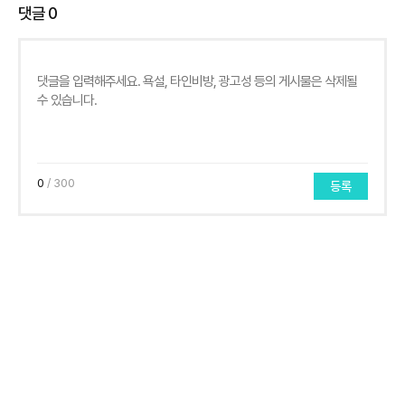
댓글
0
0
/ 300
등록