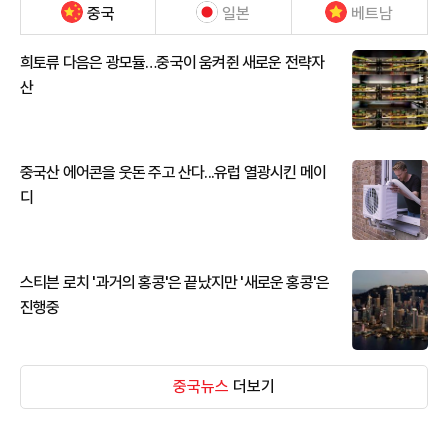
중국
일본
베트남
희토류 다음은 광모듈…중국이 움켜쥔 새로운 전략자
산
중국산 에어콘을 웃돈 주고 산다...유럽 열광시킨 메이
디
스티븐 로치 '과거의 홍콩'은 끝났지만 '새로운 홍콩'은
진행중
중국뉴스
더보기