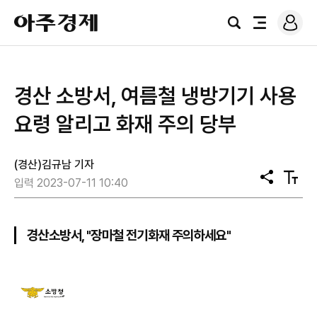
로
아
그
검
전
주
인
색
체
경
메
제
뉴
경산 소방서, 여름철 냉방기기 사용
요령 알리고 화재 주의 당부
(경산)김규남 기자
공
텍
입력 2023-07-11 10:40
유
스
트
크
기
경산소방서, "장마철 전기화재 주의하세요"