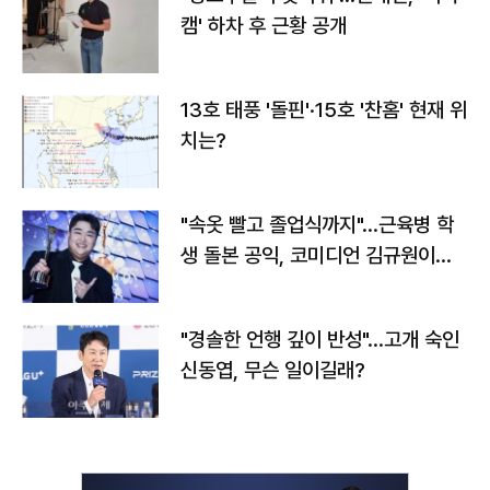
캠' 하차 후 근황 공개
13호 태풍 '돌핀'·15호 '찬홈' 현재 위
치는?
"속옷 빨고 졸업식까지"…근육병 학
생 돌본 공익, 코미디언 김규원이었
다
"경솔한 언행 깊이 반성"…고개 숙인
신동엽, 무슨 일이길래?