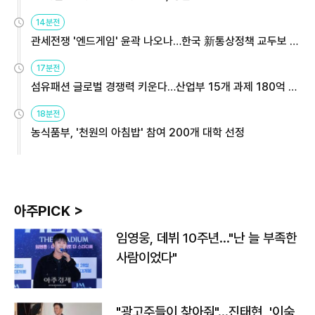
14분전
관세전쟁 '엔드게임' 윤곽 나오나…한국 新통상정책 교두보 활
용해야
17분전
섬유패션 글로벌 경쟁력 키운다…산업부 15개 과제 180억 지
원
18분전
농식품부, '천원의 아침밥' 참여 200개 대학 선정
아주PICK >
임영웅, 데뷔 10주년…"난 늘 부족한
사람이었다"
"광고주들이 찾아줘"…진태현, '이숙