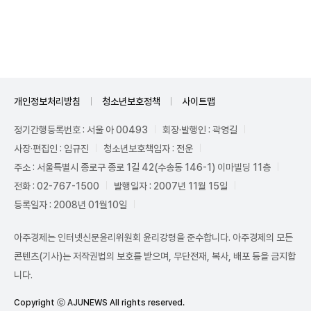
Unmute
개인정보처리방침
청소년보호정책
사이트맵
정기간행등록번호 : 서울 아 00493
회장·발행인 : 곽영길
사장·편집인 : 임규진
청소년보호책임자 : 전운
주소 : 서울특별시 종로구 종로 1길 42(수송동 146-1) 이마빌딩 11층
전화 : 02-767-1500
발행일자 : 2007년 11월 15일
등록일자 : 2008년 01월10일
아주경제는 인터넷신문윤리위원회 윤리강령을 준수합니다. 아주경제의 모든
콘텐츠(기사)는 저작권법의 보호를 받으며, 무단전재, 복사, 배포 등을 금지합
니다.
Copyright ⓒ AJUNEWS All rights reserved.