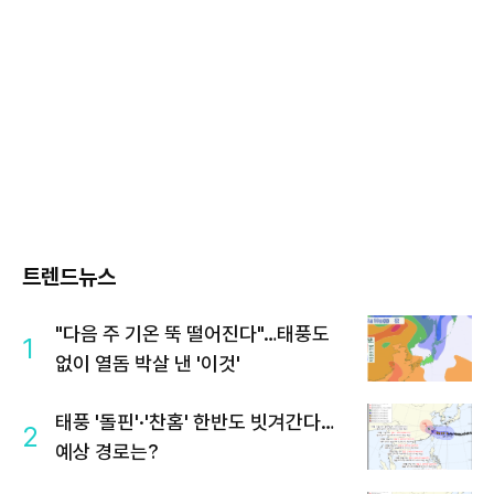
트렌드뉴스
"다음 주 기온 뚝 떨어진다"…태풍도
1
없이 열돔 박살 낸 '이것'
태풍 '돌핀'·'찬홈' 한반도 빗겨간다…
2
예상 경로는?