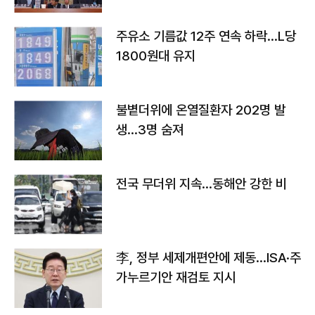
주유소 기름값 12주 연속 하락…L당
1800원대 유지
불볕더위에 온열질환자 202명 발
생…3명 숨져
전국 무더위 지속…동해안 강한 비
李, 정부 세제개편안에 제동…ISA·주
가누르기안 재검토 지시