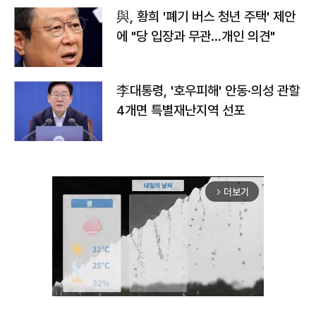
與, 황희 '폐기 버스 청년 주택' 제안
에 "당 입장과 무관…개인 의견"
李대통령, '호우피해' 안동·의성 관할
4개면 특별재난지역 선포
더보기
arrow_forward_ios