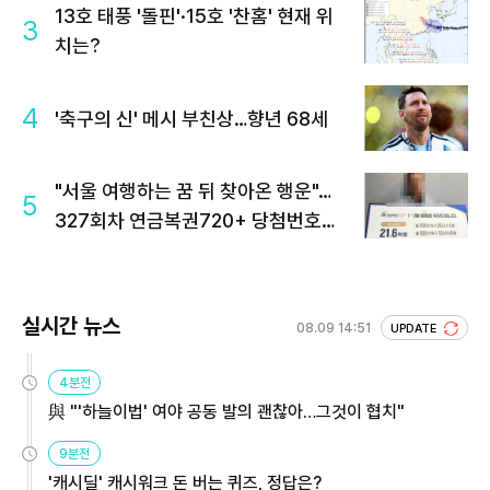
13호 태풍 '돌핀'·15호 '찬홈' 현재 위
3
치는?
4
'축구의 신' 메시 부친상…향년 68세
"서울 여행하는 꿈 뒤 찾아온 행운"…
5
327회차 연금복권720+ 당첨번호조
회 주목
실시간 뉴스
08.09 14:51
UPDATE
4분전
與 "'하늘이법' 여야 공동 발의 괜찮아…그것이 협치"
9분전
'캐시딜' 캐시워크 돈 버는 퀴즈, 정답은?