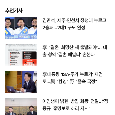
추천기사
김민석, 제주·인천서 정청래 누르고
2승째…2대1 구도 완성
李 "결혼, 희망찬 새 출발돼야"… 대
출·청약 '결혼 페널티' 손본다
李대통령 'ISA·주가 누르기' 재검
토…與 "환영" 野 "졸속 국정"
이임생이 밝힌 '빵집 회동' 전말…"정
몽규, 홍명보로 하라 지시"