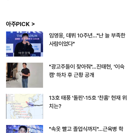
아주PICK >
임영웅, 데뷔 10주년…"난 늘 부족한
사람이었다"
"광고주들이 찾아줘"…진태현, '이숙
캠' 하차 후 근황 공개
13호 태풍 '돌핀'·15호 '찬홈' 현재 위
치는?
"속옷 빨고 졸업식까지"…근육병 학