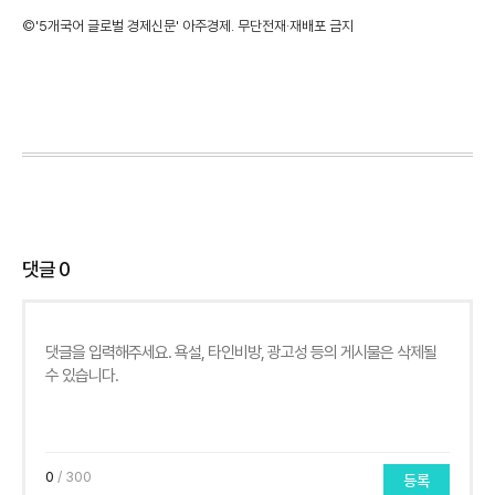
©'5개국어 글로벌 경제신문' 아주경제. 무단전재·재배포 금지
댓글
0
0
/ 300
등록