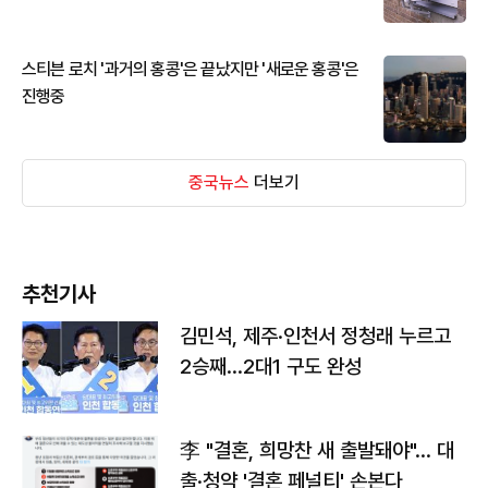
스티븐 로치 '과거의 홍콩'은 끝났지만 '새로운 홍콩'은
진행중
중국뉴스
더보기
추천기사
김민석, 제주·인천서 정청래 누르고
2승째…2대1 구도 완성
李 "결혼, 희망찬 새 출발돼야"… 대
출·청약 '결혼 페널티' 손본다