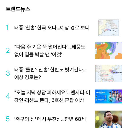
트렌드뉴스
1
태풍 '찬홈' 한국 오나…예상 경로 보니
"다음 주 기온 뚝 떨어진다"…태풍도
2
없이 열돔 박살 낸 '이것'
태풍 '돌핀'·'찬홈' 한반도 빗겨간다…
3
예상 경로는?
"오늘 저녁 상암 피하세요"…맨시티·이
4
강인·리센느 뜬다, 6호선 혼잡 예상
5
'축구의 신' 메시 부친상…향년 68세