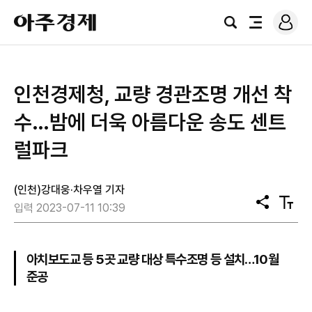
로
아
그
검
전
주
인
색
체
경
메
제
뉴
인천경제청, 교량 경관조명 개선 착
수…밤에 더욱 아름다운 송도 센트
럴파크
(인천)강대웅·차우열 기자
공
텍
입력 2023-07-11 10:39
유
스
트
크
기
아치보도교 등 5곳 교량 대상 특수조명 등 설치…10월
준공