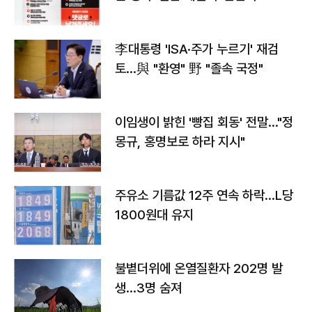
李대통령 'ISA·주가 누르기' 재검
토…與 "환영" 野 "졸속 국정"
이임생이 밝힌 '빵집 회동' 전말…"정
몽규, 홍명보로 하라 지시"
주유소 기름값 12주 연속 하락…L당
1800원대 유지
불볕더위에 온열질환자 202명 발
생…3명 숨져