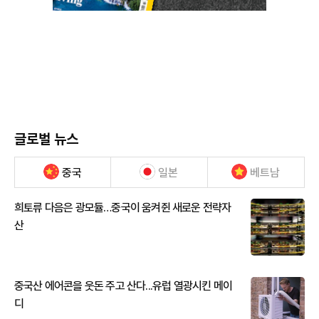
글로벌 뉴스
중국
일본
베트남
희토류 다음은 광모듈…중국이 움켜쥔 새로운 전략자
산
중국산 에어콘을 웃돈 주고 산다...유럽 열광시킨 메이
디