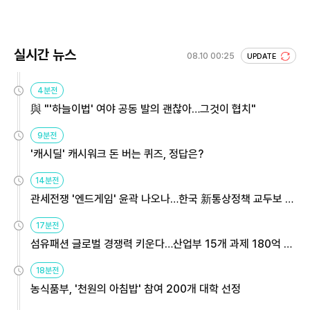
실시간 뉴스
08.10 00:25
UPDATE
4분전
與 "'하늘이법' 여야 공동 발의 괜찮아…그것이 협치"
9분전
'캐시딜' 캐시워크 돈 버는 퀴즈, 정답은?
14분전
관세전쟁 '엔드게임' 윤곽 나오나…한국 新통상정책 교두보 활
용해야
17분전
섬유패션 글로벌 경쟁력 키운다…산업부 15개 과제 180억 지
원
18분전
농식품부, '천원의 아침밥' 참여 200개 대학 선정