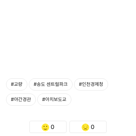
#교량
#송도 센트럴파크
#인천경제청
#야간경관
#아치보도교
0
0