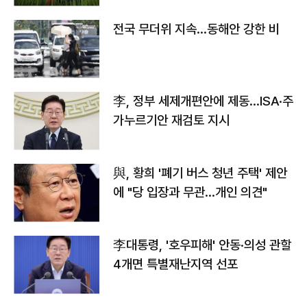
전국 무더위 지속…동해안 강한 비
李, 정부 세제개편안에 제동…ISA·주
가누르기안 재검토 지시
與, 황희 '폐기 버스 청년 주택' 제안
에 "당 입장과 무관…개인 의견"
李대통령, '호우피해' 안동·의성 관할
4개면 특별재난지역 선포