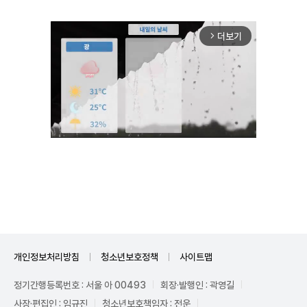
더보기
arrow_forward_ios
Unmute
개인정보처리방침
청소년보호정책
사이트맵
정기간행등록번호 : 서울 아 00493
회장·발행인 : 곽영길
사장·편집인 : 임규진
청소년보호책임자 : 전운