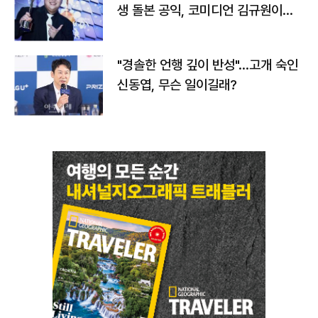
생 돌본 공익, 코미디언 김규원이었
다
"경솔한 언행 깊이 반성"…고개 숙인
신동엽, 무슨 일이길래?