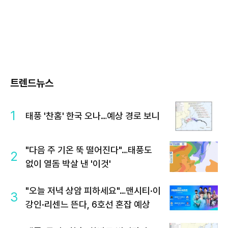
트렌드뉴스
1
태풍 '찬홈' 한국 오나…예상 경로 보니
"다음 주 기온 뚝 떨어진다"…태풍도
2
없이 열돔 박살 낸 '이것'
"오늘 저녁 상암 피하세요"…맨시티·이
3
강인·리센느 뜬다, 6호선 혼잡 예상