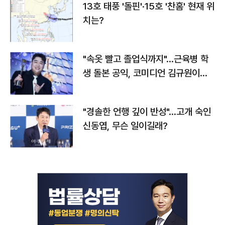
13호 태풍 '돌핀'·15호 '찬홈' 현재 위
치는?
"속옷 빨고 졸업식까지"…근육병 학
생 돌본 공익, 코미디언 김규원이었
다
"경솔한 언행 깊이 반성"…고개 숙인
신동엽, 무슨 일이길래?