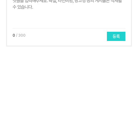
0
/ 300
등록