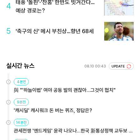
태풍 '돌핀'·'찬홈' 한반도 빗겨간다…
4
예상 경로는?
5
'축구의 신' 메시 부친상…향년 68세
실시간 뉴스
08.10 00:43
UPDATE
4분전
與 "'하늘이법' 여야 공동 발의 괜찮아…그것이 협치"
9분전
'캐시딜' 캐시워크 돈 버는 퀴즈, 정답은?
14분전
관세전쟁 '엔드게임' 윤곽 나오나…한국 新통상정책 교두보 활
용해야