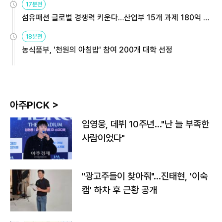
17분전
섬유패션 글로벌 경쟁력 키운다…산업부 15개 과제 180억 지
원
18분전
농식품부, '천원의 아침밥' 참여 200개 대학 선정
아주PICK >
임영웅, 데뷔 10주년…"난 늘 부족한
사람이었다"
"광고주들이 찾아줘"…진태현, '이숙
캠' 하차 후 근황 공개