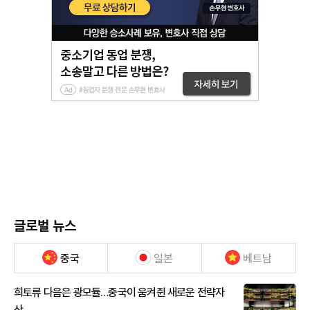
글로벌 뉴스
중국
일본
베트남
희토류 다음은 광모듈…중국이 움켜쥔 새로운 전략자
산