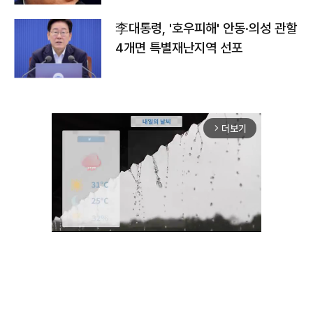
李대통령, '호우피해' 안동·의성 관할
4개면 특별재난지역 선포
더보기
arrow_forward_ios
Unmute