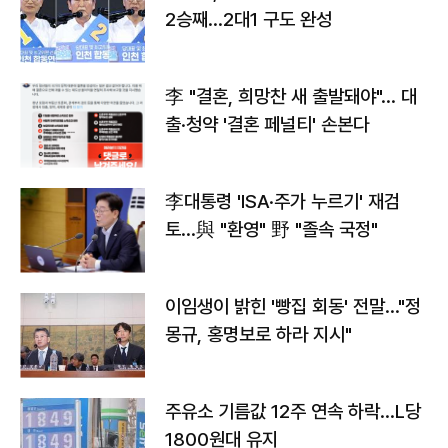
2승째…2대1 구도 완성
李 "결혼, 희망찬 새 출발돼야"… 대
출·청약 '결혼 페널티' 손본다
李대통령 'ISA·주가 누르기' 재검
토…與 "환영" 野 "졸속 국정"
이임생이 밝힌 '빵집 회동' 전말…"정
몽규, 홍명보로 하라 지시"
주유소 기름값 12주 연속 하락…L당
1800원대 유지