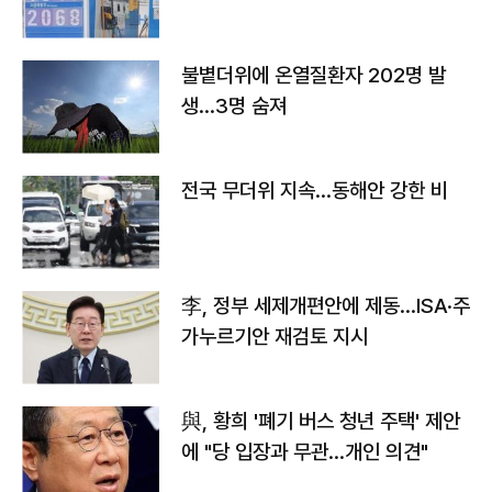
불볕더위에 온열질환자 202명 발
생…3명 숨져
전국 무더위 지속…동해안 강한 비
李, 정부 세제개편안에 제동…ISA·주
가누르기안 재검토 지시
與, 황희 '폐기 버스 청년 주택' 제안
에 "당 입장과 무관…개인 의견"