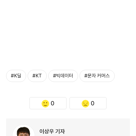
#K딜
#KT
#빅데이터
#문자 커머스
0
0
이상우 기자