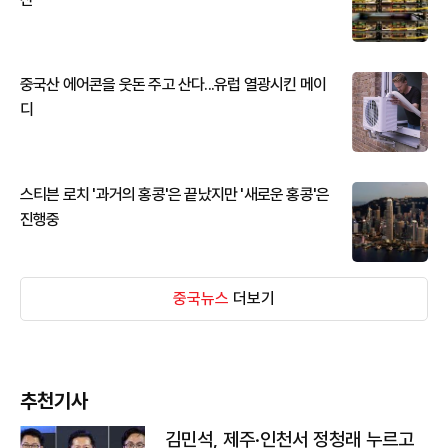
중국산 에어콘을 웃돈 주고 산다...유럽 열광시킨 메이
디
스티븐 로치 '과거의 홍콩'은 끝났지만 '새로운 홍콩'은
진행중
중국뉴스
더보기
추천기사
김민석, 제주·인천서 정청래 누르고