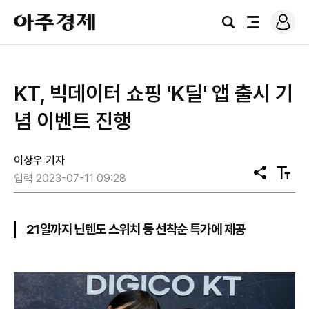
로
아
그
검
전
주
인
색
체
경
메
제
뉴
​KT, 빅데이터 쇼핑 'K딜' 앱 출시 기
념 이벤트 진행
이상우 기자
공
텍
입력 2023-07-11 09:28
유
스
트
크
기
21일까지 닌텐도 스위치 등 선착순 특가에 제공