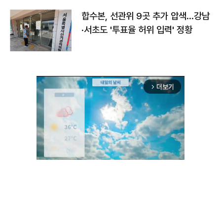
합수본, 선관위 9곳 추가 압색…강남
·서초도 '투표율 허위 입력' 정황
더보기
arrow_forward_ios
Unmute