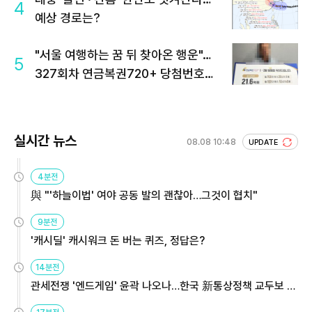
4
예상 경로는?
"서울 여행하는 꿈 뒤 찾아온 행운"…
5
327회차 연금복권720+ 당첨번호조
회 주목
실시간 뉴스
08.08 10:48
UPDATE
4분전
與 "'하늘이법' 여야 공동 발의 괜찮아…그것이 협치"
9분전
'캐시딜' 캐시워크 돈 버는 퀴즈, 정답은?
14분전
관세전쟁 '엔드게임' 윤곽 나오나…한국 新통상정책 교두보 활
용해야