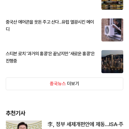
중국산 에어콘을 웃돈 주고 산다...유럽 열광시킨 메이
디
스티븐 로치 '과거의 홍콩'은 끝났지만 '새로운 홍콩'은
진행중
중국뉴스
더보기
추천기사
李, 정부 세제개편안에 제동…ISA·주