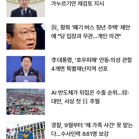
가누르기안 재검토 지시
與, 황희 '폐기 버스 청년 주택' 제안
에 "당 입장과 무관…개인 의견"
李대통령, '호우피해' 안동·의성 관할
4개면 특별재난지역 선포
AI 반도체가 뒤집은 수출 순위…韓·
대만, 사상 첫 日 추월
경찰, 9월부터 '제 가족 사건' 못 맡는
다…수사인력 881명 보강