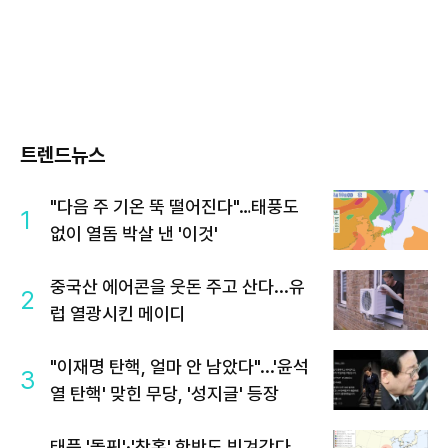
트렌드뉴스
"다음 주 기온 뚝 떨어진다"…태풍도
1
없이 열돔 박살 낸 '이것'
중국산 에어콘을 웃돈 주고 산다...유
2
럽 열광시킨 메이디
"이재명 탄핵, 얼마 안 남았다"...'윤석
3
열 탄핵' 맞힌 무당, '성지글' 등장
태풍 '돌핀'·'찬홈' 한반도 빗겨간다…