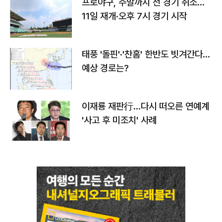
프로야구, 주말까지 전 경기 취소…
11일 재개·오후 7시 경기 시작
태풍 '돌핀'·'찬홈' 한반도 빗겨간다…
예상 경로는?
이재룡 재판行…다시 떠오른 연예계
'사고 후 미조치' 사례