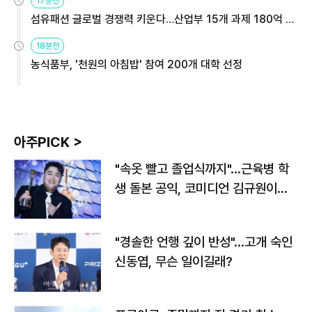
17분전
섬유패션 글로벌 경쟁력 키운다…산업부 15개 과제 180억 지
원
18분전
농식품부, '천원의 아침밥' 참여 200개 대학 선정
아주PICK >
"속옷 빨고 졸업식까지"…근육병 학
생 돌본 공익, 코미디언 김규원이었
다
"경솔한 언행 깊이 반성"…고개 숙인
신동엽, 무슨 일이길래?