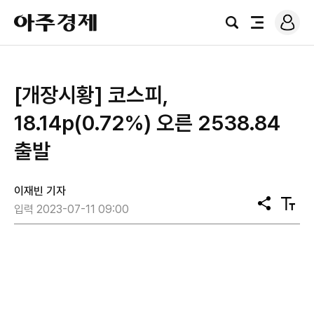
로
아
그
검
전
주
인
색
체
경
메
제
뉴
[개장시황] 코스피,
18.14p(0.72%) 오른 2538.84
출발
이재빈 기자
공
텍
입력 2023-07-11 09:00
유
스
트
크
기