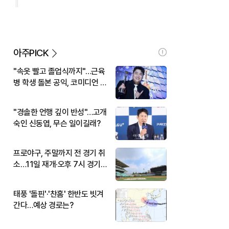
아주PICK
"속옷 빨고 졸업식까지"…근육
병 학생 돌본 공익, 코미디언 김
규원이었다
"경솔한 언행 깊이 반성"…고개
숙인 신동엽, 무슨 일이길래?
프로야구, 주말까지 전 경기 취
소…11일 재개·오후 7시 경기
시작
태풍 '돌핀'·'찬홈' 한반도 빗겨
간다…예상 경로는?