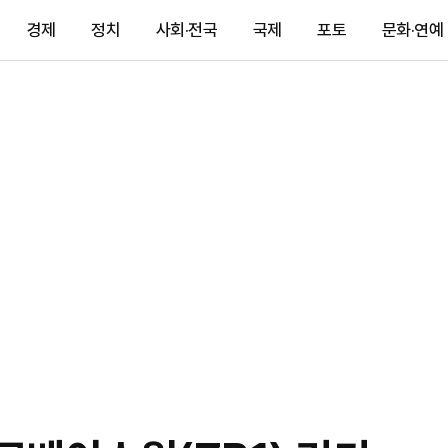
경제
정치
사회·전국
국제
포토
문화·연예