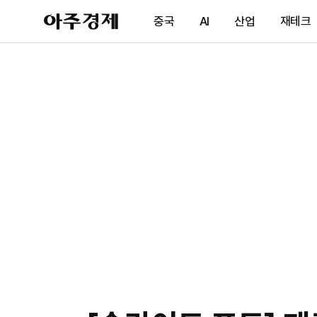
아
중국
AI
산업
재테크
주
경
제