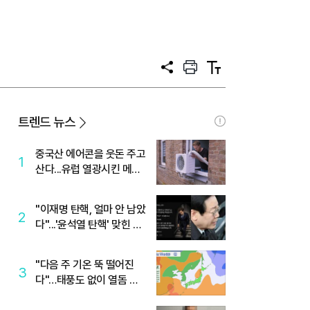
공
프
텍
유
린
스
트
트
크
기
트렌드 뉴스
중국산 에어콘을 웃돈 주고
1
산다...유럽 열광시킨 메이
디
"이재명 탄핵, 얼마 안 남았
2
다"...'윤석열 탄핵' 맞힌 무
당, '성지글' 등장
"다음 주 기온 뚝 떨어진
3
다"…태풍도 없이 열돔 박
살 낸 '이것'