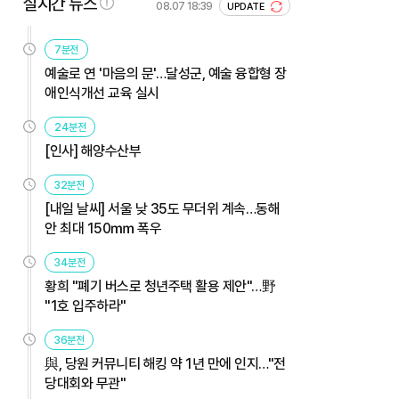
실시간 뉴스
08.07 18:39
UPDATE
7분전
예술로 연 '마음의 문'…달성군, 예술 융합형 장
애인식개선 교육 실시
24분전
[인사] 해양수산부
32분전
[내일 날씨] 서울 낮 35도 무더위 계속…동해
안 최대 150㎜ 폭우
34분전
황희 "폐기 버스로 청년주택 활용 제안"…野
"1호 입주하라"
36분전
與, 당원 커뮤니티 해킹 약 1년 만에 인지…"전
당대회와 무관"