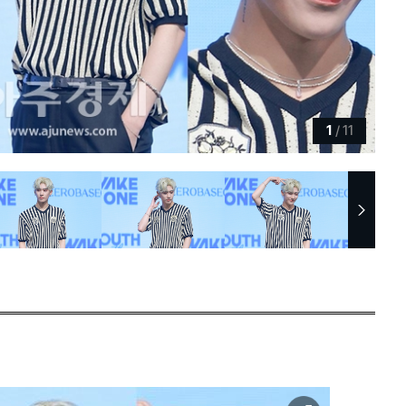
1
/
11