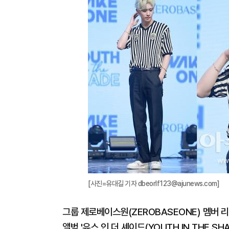
[사진=유대길 기자 dbeorlf123@ajunews.com]
그룹 제로베이스원(ZEROBASEONE) 멤버 
앨범 '유스 인 더 셰이드(YOUTH IN THE S