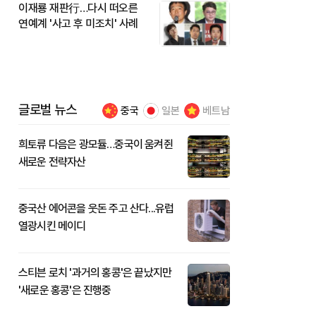
이재룡 재판行…다시 떠오른
연예계 '사고 후 미조치' 사례
글로벌 뉴스
중국
일본
베트남
희토류 다음은 광모듈…중국이 움켜쥔
새로운 전략자산
중국산 에어콘을 웃돈 주고 산다...유럽
열광시킨 메이디
스티븐 로치 '과거의 홍콩'은 끝났지만
'새로운 홍콩'은 진행중