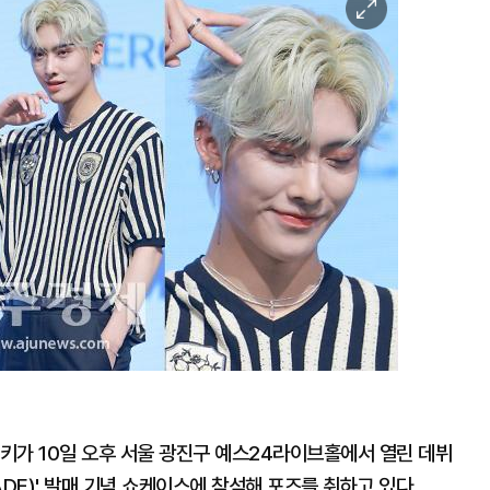
이
미
지
확
대
리키가 10일 오후 서울 광진구 예스24라이브홀에서 열린 데뷔
HADE)' 발매 기념 쇼케이스에 참석해 포즈를 취하고 있다.