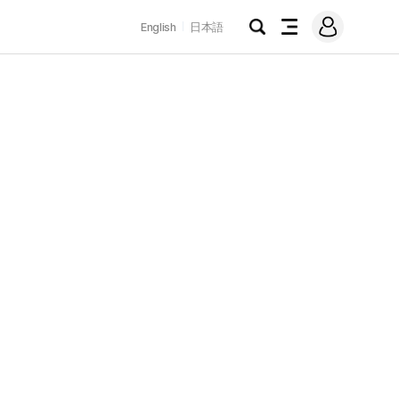
로
English
日本語
그
검
전
인
색
체
메
뉴