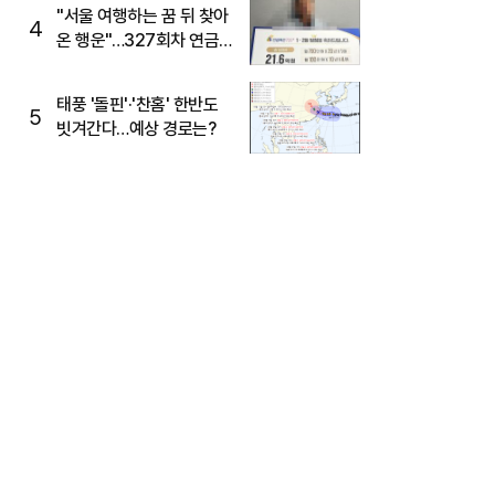
"서울 여행하는 꿈 뒤 찾아
4
온 행운"…327회차 연금
복권720+ 당첨번호조회
주목
태풍 '돌핀'·'찬홈' 한반도
5
빗겨간다…예상 경로는?