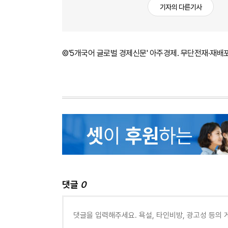
기자의 다른기사
©'5개국어 글로벌 경제신문' 아주경제. 무단전재·재배
댓글
0