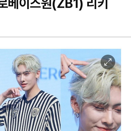
로베이스원(ZB1) 리키
이
미
지
확
대