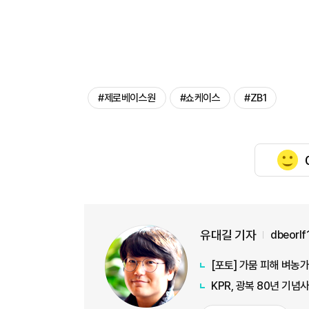
#제로베이스원
#쇼케이스
#ZB1
유대길 기자
dbeorl
[포토] 가뭄 피해 벼농
KPR, 광복 80년 기