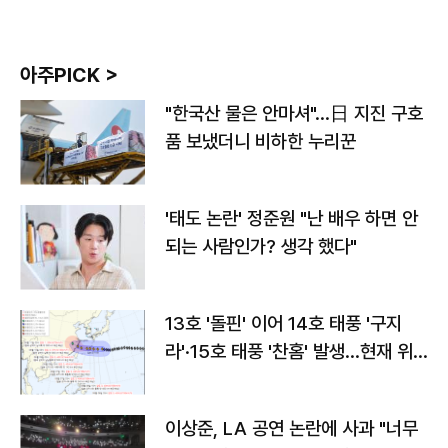
아주PICK >
"한국산 물은 안마셔"…日 지진 구호
품 보냈더니 비하한 누리꾼
'태도 논란' 정준원 "난 배우 하면 안
되는 사람인가? 생각 했다"
13호 '돌핀' 이어 14호 태풍 '구지
라'·15호 태풍 '찬홈' 발생…현재 위
치와 이동경로는?
이상준, LA 공연 논란에 사과 "너무