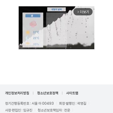
더보기
arrow_forward_ios
Unmute
개인정보처리방침
청소년보호정책
사이트맵
정기간행등록번호 : 서울 아 00493
회장·발행인 : 곽영길
사장·편집인 : 임규진
청소년보호책임자 : 전운