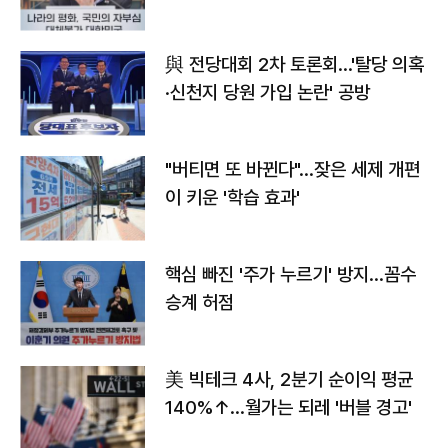
與 전당대회 2차 토론회…'탈당 의혹
·신천지 당원 가입 논란' 공방
"버티면 또 바뀐다"…잦은 세제 개편
이 키운 '학습 효과'
핵심 빠진 '주가 누르기' 방지…꼼수
승계 허점
美 빅테크 4사, 2분기 순이익 평균
140%↑…월가는 되레 '버블 경고'