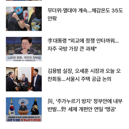
무더위·열대야 계속…체감온도 35도
안팎
李대통령 "외교에 정쟁 안타까워…
자주 국방 가장 큰 과제"
김용범 실장, 오세훈 시장과 오늘 오
찬회동...서울시 주택 공급 논의
與, '주가누르기 방지' 정부안에 내부
반발…野 세제 개편안 연일 '맹공'