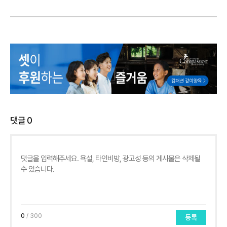
댓글
0
0
/ 300
등록