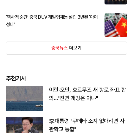
'역사적 순간' 중국 DUV 개발업체는 설립 3년된 '아이
성나'
중국뉴스
더보기
추천기사
이란·오만, 호르무즈 새 항로 좌표 합
의…"전면 개방은 아냐"
李대통령 "쿠데타 소지 없애려면 사
관학교 통합"