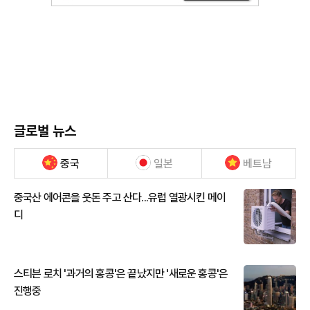
글로벌 뉴스
중국
일본
베트남
중국산 에어콘을 웃돈 주고 산다...유럽 열광시킨 메이
디
스티븐 로치 '과거의 홍콩'은 끝났지만 '새로운 홍콩'은
진행중