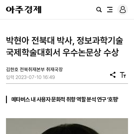
로
아
그
검
전
주
인
색
체
경
메
제
뉴
박현아 전북대 박사, 정보과학기술
국제학술대회서 우수논문상 수상
김한호 전북취재본부 취재국장
공
텍
입력 2023-07-10 16:49
유
스
트
크
기
메타버스 내 사용자 문화적 취향 역할 분석 연구 '호평'