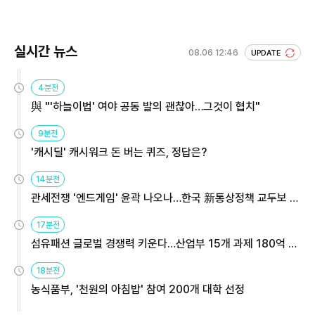
실시간 뉴스
08.06 12:46
UPDATE
4분전
與 "'하늘이법' 여야 공동 발의 괜찮아…그것이 협치"
9분전
'캐시딜' 캐시워크 돈 버는 퀴즈, 정답은?
14분전
관세전쟁 '엔드게임' 윤곽 나오나…한국 新통상정책 교두보 활
용해야
17분전
섬유패션 글로벌 경쟁력 키운다…산업부 15개 과제 180억 지
원
18분전
농식품부, '천원의 아침밥' 참여 200개 대학 선정