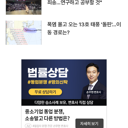
죄송…연구하고 공부할 것"
폭염 몰고 오는 13호 태풍 '돌핀'…이
동 경로는?