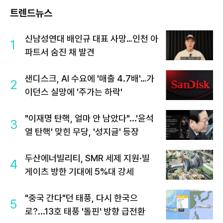
트렌드뉴스
신남성연대 배인규 대표 사망…인천 아
1
파트서 숨진 채 발견
샌디스크, AI 수요에 '매출 4.7배'…가
2
이던스 실망에 '주가는 하락'
"이재명 탄핵, 얼마 안 남았다"...'윤석
3
열 탄핵' 맞힌 무당, '성지글' 등장
두산에너빌리티, SMR 세제 지원·빌
4
게이츠 방한 기대에 5%대 강세
"중국 간다"던 태풍, 다시 한국으
5
로?...13호 태풍 '돌핀' 방향 급전환