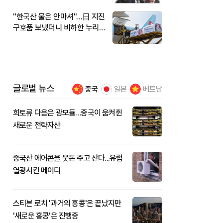
"한국산 물은 안마셔"…日 지진
구호품 보냈더니 비하한 누리
꾼
글로벌 뉴스
중국
일본
베트남
희토류 다음은 광모듈…중국이 움켜쥔
새로운 전략자산
중국산 에어콘을 웃돈 주고 산다...유럽
열광시킨 메이디
스티븐 로치 '과거의 홍콩'은 끝났지만
'새로운 홍콩'은 진행중