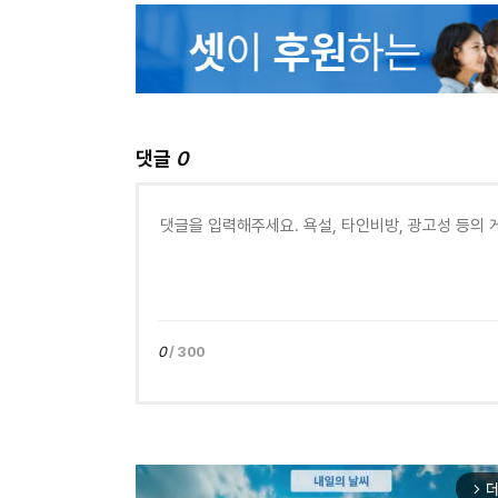
댓글
0
0
/ 300
더
arrow_forward_ios