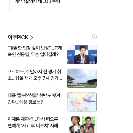
계' 낙찰의향서(LOI) 수령
아주PICK
"경솔한 언행 깊이 반성"…고개
숙인 신동엽, 무슨 일이길래?
프로야구, 주말까지 전 경기 취
소…11일 재개·오후 7시 경기
시작
태풍 '돌핀'·'찬홈' 한반도 빗겨
간다…예상 경로는?
이재룡 재판行…다시 떠오른
연예계 '사고 후 미조치' 사례