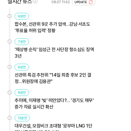
실시간 뉴스
08.07 11:42
UPDATE
6분전
합수본, 선관위 9곳 추가 압색…강남·서초도
'투표율 허위 입력' 정황
7분전
'채상병 순직' 임성근 전 사단장 항소심도 징역
3년
9분전
선관위 특검 추천위 "14일 최종 후보 2인 결
정…위원장에 김용관"
9분전
추미애, 이재명 '빚' 떠안았다?… '경기도 채무'
증가 자료 실시간 확산
13분전
대우건설, 모잠비크 초대형 '로부마 LNG 1단