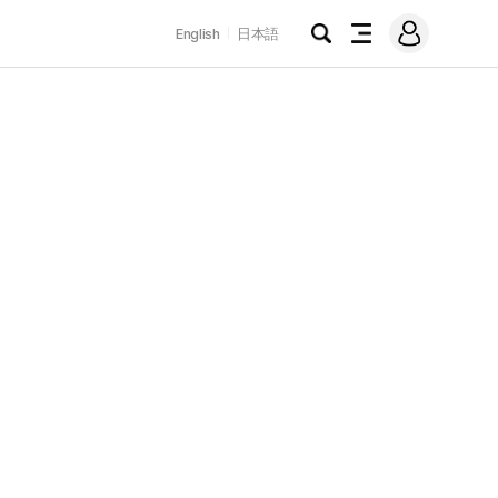
로
English
日本語
그
검
전
인
색
체
메
뉴