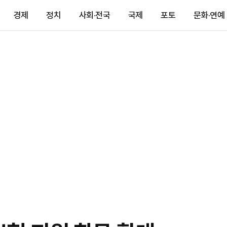
경제
정치
사회·전국
국제
포토
문화·연예