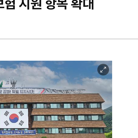
 보험 지원 항목 확대
이
미
지
확
대