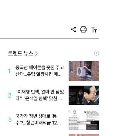
공
프
텍
유
린
스
트
트
크
기
트렌드 뉴스
중국산 에어콘을 웃돈 주고
1
산다...유럽 열광시킨 메이
디
"이재명 탄핵, 얼마 안 남았
2
다"...'윤석열 탄핵' 맞힌 무
당, '성지글' 등장
국가가 청년 상대로 '통
3
수'?...청년미래적금 12%
준다더니 "응, 오류야"