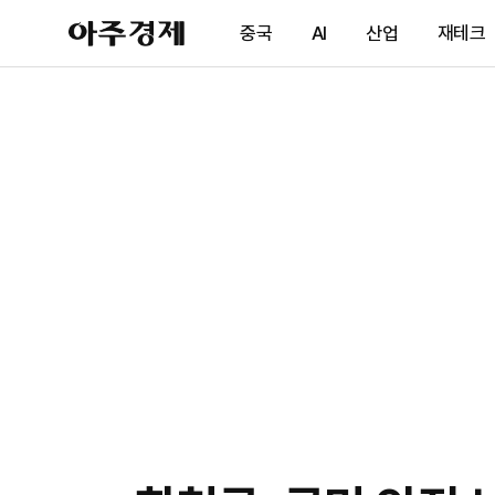
아
중국
AI
산업
재테크
주
경
제