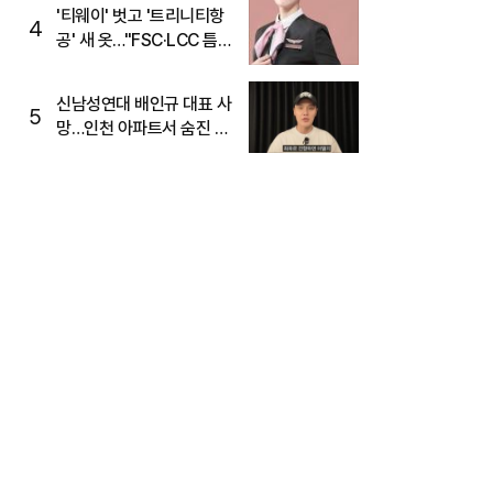
'티웨이' 벗고 '트리니티항
4
공' 새 옷…"FSC·LCC 틈
새, SSC 전략으로 공략"
신남성연대 배인규 대표 사
5
망…인천 아파트서 숨진 채
발견