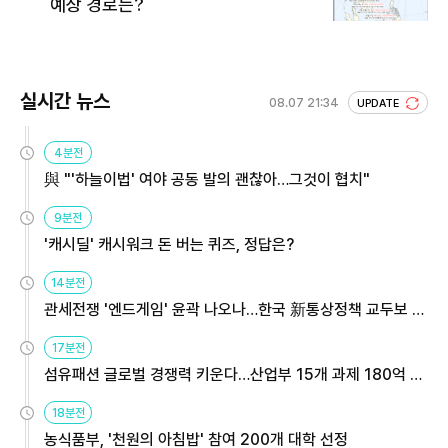
예상 경로는?
실시간 뉴스
08.07 21:34
UPDATE
4분전
與 "'하늘이법' 여야 공동 발의 괜찮아…그것이 협치"
9분전
'캐시딜' 캐시워크 돈 버는 퀴즈, 정답은?
14분전
관세전쟁 '엔드게임' 윤곽 나오나…한국 新통상정책 교두보 활
용해야
17분전
섬유패션 글로벌 경쟁력 키운다…산업부 15개 과제 180억 지
원
18분전
농식품부, '천원의 아침밥' 참여 200개 대학 선정