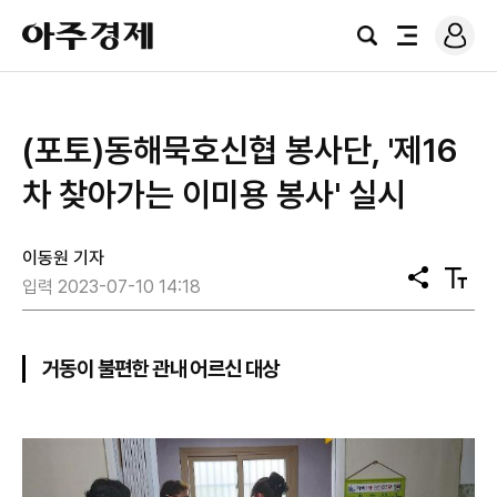
로
아
그
검
전
주
인
색
체
경
메
제
뉴
(포토)동해묵호신협 봉사단, '제16
차 찾아가는 이미용 봉사' 실시
이동원 기자
공
텍
입력 2023-07-10 14:18
유
스
트
크
기
거동이 불편한 관내 어르신 대상