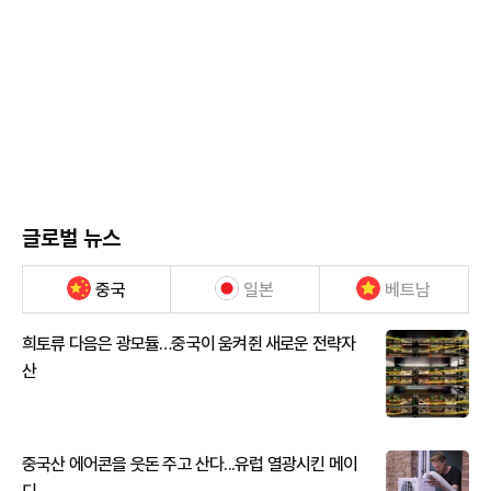
글로벌 뉴스
중국
일본
베트남
희토류 다음은 광모듈…중국이 움켜쥔 새로운 전략자
산
중국산 에어콘을 웃돈 주고 산다...유럽 열광시킨 메이