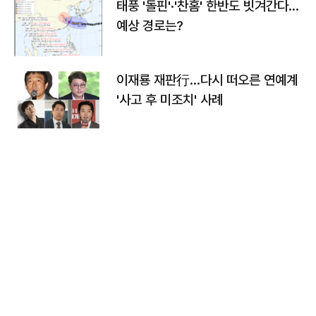
태풍 '돌핀'·'찬홈' 한반도 빗겨간다…
예상 경로는?
이재룡 재판行…다시 떠오른 연예계
'사고 후 미조치' 사례