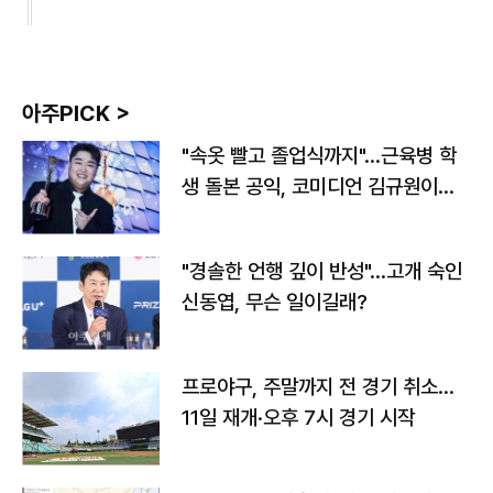
아주PICK >
"속옷 빨고 졸업식까지"…근육병 학
생 돌본 공익, 코미디언 김규원이었
다
"경솔한 언행 깊이 반성"…고개 숙인
신동엽, 무슨 일이길래?
프로야구, 주말까지 전 경기 취소…
11일 재개·오후 7시 경기 시작