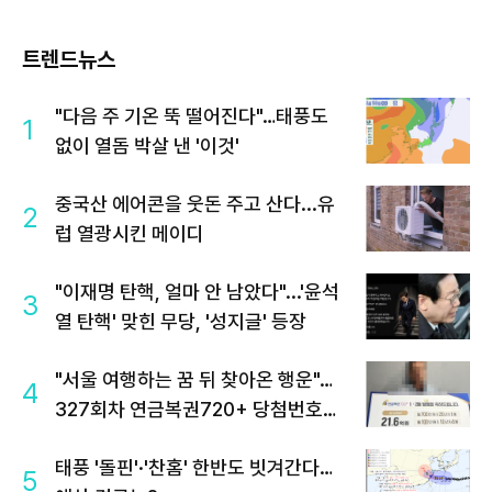
트렌드뉴스
"다음 주 기온 뚝 떨어진다"…태풍도
1
없이 열돔 박살 낸 '이것'
중국산 에어콘을 웃돈 주고 산다...유
2
럽 열광시킨 메이디
"이재명 탄핵, 얼마 안 남았다"...'윤석
3
열 탄핵' 맞힌 무당, '성지글' 등장
"서울 여행하는 꿈 뒤 찾아온 행운"…
4
327회차 연금복권720+ 당첨번호조
회 주목
태풍 '돌핀'·'찬홈' 한반도 빗겨간다…
5