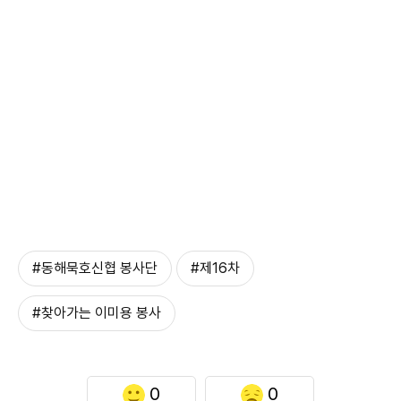
#동해묵호신협 봉사단
#제16차
#찾아가는 이미용 봉사
0
0