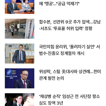
에 '맹공'…"공급 억제기"
합수본, 선관위 9곳 추가 압색…강남
·서초도 '투표율 허위 입력' 정황
국민의힘 윤리위, '돌려차기 실언' 서
범수·진종오 징계절차 개시
위성락, 스틸 美대사와 상견례…한미
관계 발전 논의
'채상병 순직' 임성근 전 사단장 항소
심도 징역 3년