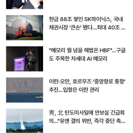
현금 88조 쌓인 SK하이닉스, 국내
채권시장 '큰손' 됐다…최대 40조 투
자
"메모리 월 넘을 해법은 HBF"…구글
도 주목한 차세대 AI 메모리
이란·오만, 호르무즈 '중앙항로 통항'
추진…입항은 이란 관리
靑, 北 탄도미사일에 안보실 긴급회
의…"유엔 결의 위반, 즉각 중단 촉
구"