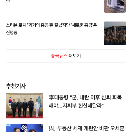
디
스티븐 로치 '과거의 홍콩'은 끝났지만 '새로운 홍콩'은
진행중
중국뉴스
더보기
추천기사
李대통령 "군, 내란 이후 신뢰 회복
해야…지휘부 헌신해달라"
與, 부동산 세제 개편안 비판 오세훈