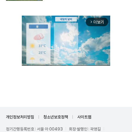
더보기
arrow_forward_ios
Unmute
개인정보처리방침
청소년보호정책
사이트맵
정기간행등록번호 : 서울 아 00493
회장·발행인 : 곽영길