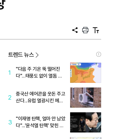
장
공
프
텍
유
린
스
트
트
크
기
트렌드 뉴스
"다음 주 기온 뚝 떨어진
1
다"…태풍도 없이 열돔 박
살 낸 '이것'
중국산 에어콘을 웃돈 주고
2
산다...유럽 열광시킨 메이
디
"이재명 탄핵, 얼마 안 남았
3
다"...'윤석열 탄핵' 맞힌 무
당, '성지글' 등장