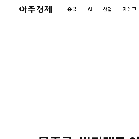
아
중국
AI
산업
재테크
주
경
제