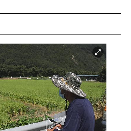
이
미
지
확
대