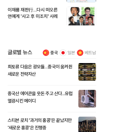
이재룡 재판行…다시 떠오른
연예계 '사고 후 미조치' 사례
글로벌 뉴스
중국
일본
베트남
희토류 다음은 광모듈…중국이 움켜쥔
새로운 전략자산
중국산 에어콘을 웃돈 주고 산다...유럽
열광시킨 메이디
스티븐 로치 '과거의 홍콩'은 끝났지만
'새로운 홍콩'은 진행중