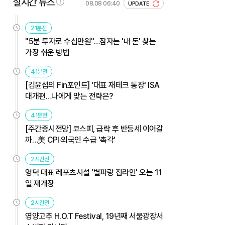
실시간 뉴스
08.08 06:40
UPDATE
21분전
"5분 투자로 수십만원"…잠자는 '내 돈' 찾는
가장 쉬운 방법
41분전
[김윤섭의 Fin포인트] '대표 재테크 통장' ISA
대개편…나에게 맞는 전략은?
41분전
[주간증시전망] 코스피, 급락 후 반등세 이어갈
까…美 CPI·외국인 수급 '촉각'
2시간전
영덕 대표 레포츠시설 '별파랑 집라인' 오는 11
일 재개장
2시간전
영양고추 H.O.T Festival, 19년째 서울광장서