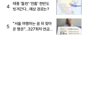
태풍 '돌핀'·'찬홈' 한반도
4
빗겨간다…예상 경로는?
"서울 여행하는 꿈 뒤 찾아
5
온 행운"…327회차 연금
복권720+ 당첨번호조회
주목