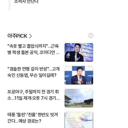
소비자 만난다
아주PICK
"속옷 빨고 졸업식까지"…근육
병 학생 돌본 공익, 코미디언 김
규원이었다
"경솔한 언행 깊이 반성"…고개
숙인 신동엽, 무슨 일이길래?
프로야구, 주말까지 전 경기 취
소…11일 재개·오후 7시 경기
시작
태풍 '돌핀'·'찬홈' 한반도 빗겨
간다…예상 경로는?