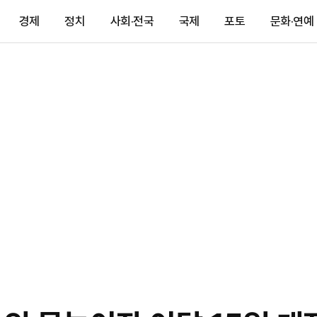
경제
정치
사회·전국
국제
포토
문화·연예