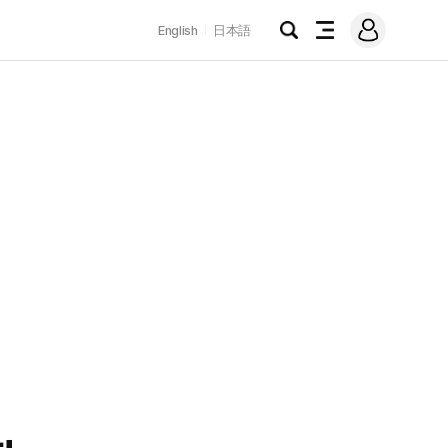
로
English
日本語
그
검
전
인
색
체
메
뉴