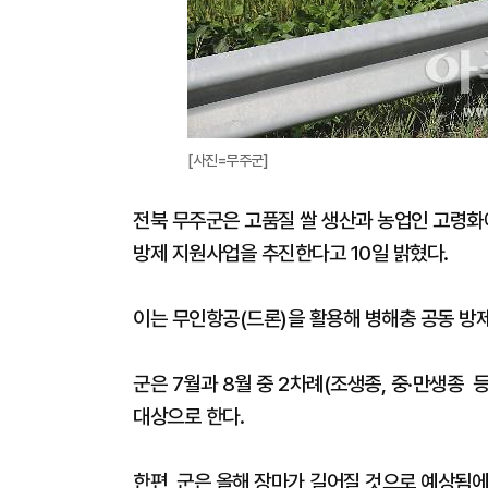
[사진=무주군]
전북 무주군은 고품질 쌀 생산과 농업인 고령화에
방제 지원사업을 추진한다고 10일 밝혔다.
이는 무인항공(드론)을 활용해 병해충 공동 방제
군은 7월과 8월 중 2차례(조생종, 중·만생종 등
대상으로 한다.
한편, 군은 올해 장마가 길어질 것으로 예상됨에