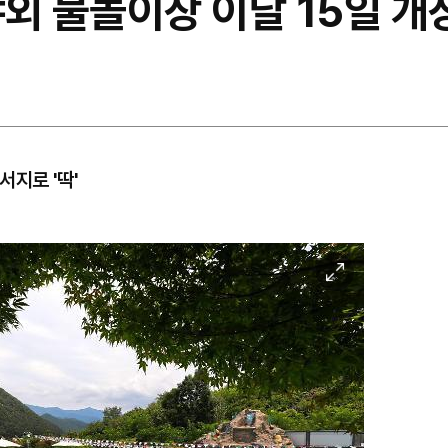
외 물놀이장 이달 15일 개
서지로 '딱'
이
미
지
확
대