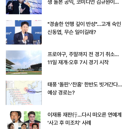
생 돌본 공익, 코미디언 김규원이었
다
"경솔한 언행 깊이 반성"…고개 숙인
신동엽, 무슨 일이길래?
프로야구, 주말까지 전 경기 취소…
11일 재개·오후 7시 경기 시작
태풍 '돌핀'·'찬홈' 한반도 빗겨간다…
예상 경로는?
이재룡 재판行…다시 떠오른 연예계
'사고 후 미조치' 사례