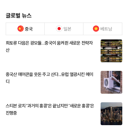
글로벌 뉴스
중국
일본
베트남
희토류 다음은 광모듈…중국이 움켜쥔 새로운 전략자
산
중국산 에어콘을 웃돈 주고 산다...유럽 열광시킨 메이
디
스티븐 로치 '과거의 홍콩'은 끝났지만 '새로운 홍콩'은
진행중