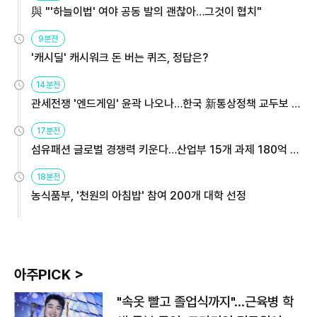
與 "'하늘이법' 여야 공동 발의 괜찮아…그것이 협치"
9분전
'캐시딜' 캐시워크 돈 버는 퀴즈, 정답은?
14분전
관세전쟁 '엔드게임' 윤곽 나오나…한국 新통상정책 교두보 활
용해야
17분전
섬유패션 글로벌 경쟁력 키운다…산업부 15개 과제 180억 지
원
18분전
농식품부, '천원의 아침밥' 참여 200개 대학 선정
아주PICK >
"속옷 빨고 졸업식까지"…근육병 학