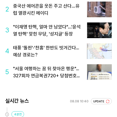
중국산 에어콘을 웃돈 주고 산다...유
2
럽 열광시킨 메이디
"이재명 탄핵, 얼마 안 남았다"...'윤석
3
열 탄핵' 맞힌 무당, '성지글' 등장
태풍 '돌핀'·'찬홈' 한반도 빗겨간다…
4
예상 경로는?
"서울 여행하는 꿈 뒤 찾아온 행운"…
5
327회차 연금복권720+ 당첨번호조
회 주목
실시간 뉴스
08.08 10:40
UPDATE
4분전