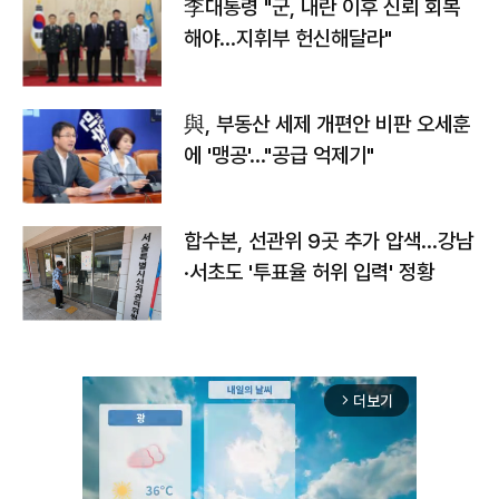
李대통령 "군, 내란 이후 신뢰 회복
해야…지휘부 헌신해달라"
與, 부동산 세제 개편안 비판 오세훈
에 '맹공'…"공급 억제기"
합수본, 선관위 9곳 추가 압색…강남
·서초도 '투표율 허위 입력' 정황
더보기
arrow_forward_ios