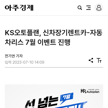
로
아
그
검
전
주
인
색
체
경
메
제
뉴
​KS오토플랜, 신차장기렌트카-자동
차리스 7월 이벤트 진행
전기연 기자
공
텍
입력 2023-07-10 14:09
유
스
트
크
기