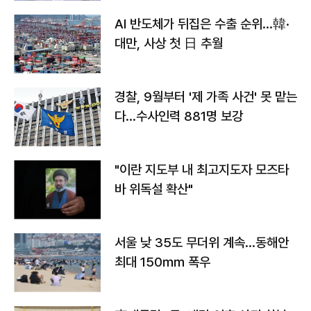
AI 반도체가 뒤집은 수출 순위…韓·
대만, 사상 첫 日 추월
경찰, 9월부터 '제 가족 사건' 못 맡는
다…수사인력 881명 보강
"이란 지도부 내 최고지도자 모즈타
바 위독설 확산"
서울 낮 35도 무더위 계속…동해안
최대 150㎜ 폭우