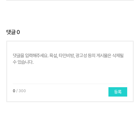
댓글
0
0
/ 300
등록