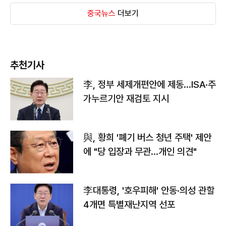
중국뉴스
더보기
추천기사
李, 정부 세제개편안에 제동…ISA·주
가누르기안 재검토 지시
與, 황희 '폐기 버스 청년 주택' 제안
에 "당 입장과 무관…개인 의견"
李대통령, '호우피해' 안동·의성 관할
4개면 특별재난지역 선포