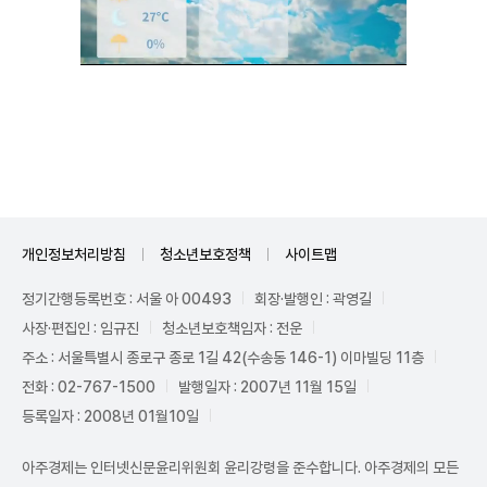
Unmute
개인정보처리방침
청소년보호정책
사이트맵
정기간행등록번호 : 서울 아 00493
회장·발행인 : 곽영길
사장·편집인 : 임규진
청소년보호책임자 : 전운
주소 : 서울특별시 종로구 종로 1길 42(수송동 146-1) 이마빌딩 11층
전화 : 02-767-1500
발행일자 : 2007년 11월 15일
등록일자 : 2008년 01월10일
아주경제는 인터넷신문윤리위원회 윤리강령을 준수합니다. 아주경제의 모든