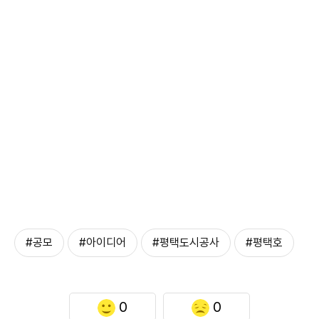
#공모
#아이디어
#평택도시공사
#평택호
0
0