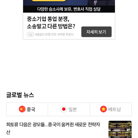
글로벌 뉴스
중국
일본
베트남
희토류 다음은 광모듈…중국이 움켜쥔 새로운 전략자
산