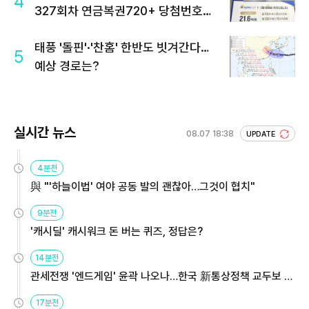
4
327회차 연금복권720+ 당첨번호조
회 주목
태풍 '돌핀'·'찬홈' 한반도 빗겨간다…
5
예상 경로는?
실시간 뉴스
08.07 18:38
UPDATE
4분전
與 "'하늘이법' 여야 공동 발의 괜찮아…그것이 협치"
9분전
'캐시딜' 캐시워크 돈 버는 퀴즈, 정답은?
14분전
관세전쟁 '엔드게임' 윤곽 나오나…한국 新통상정책 교두보 활
용해야
17분전