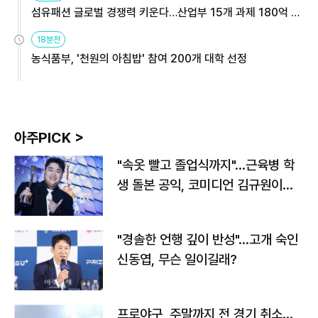
섬유패션 글로벌 경쟁력 키운다…산업부 15개 과제 180억 지
원
18분전
농식품부, '천원의 아침밥' 참여 200개 대학 선정
아주PICK >
"속옷 빨고 졸업식까지"…근육병 학
생 돌본 공익, 코미디언 김규원이었
다
"경솔한 언행 깊이 반성"…고개 숙인
신동엽, 무슨 일이길래?
프로야구, 주말까지 전 경기 취소…