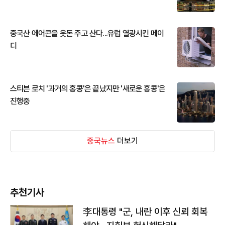
중국산 에어콘을 웃돈 주고 산다...유럽 열광시킨 메이
디
스티븐 로치 '과거의 홍콩'은 끝났지만 '새로운 홍콩'은
진행중
중국뉴스
더보기
추천기사
李대통령 "군, 내란 이후 신뢰 회복