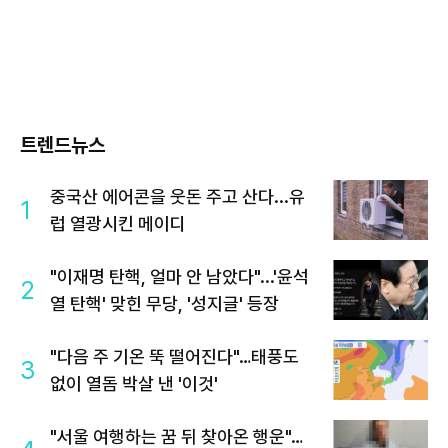
트렌드뉴스
중국산 에어콘을 웃돈 주고 산다...유
1
럽 열광시킨 메이디
"이재명 탄핵, 얼마 안 남았다"...'윤석
2
열 탄핵' 맞힌 무당, '성지글' 등장
"다음 주 기온 뚝 떨어진다"…태풍도
3
없이 열돔 박살 낸 '이것'
"서울 여행하는 꿈 뒤 찾아온 행운"…