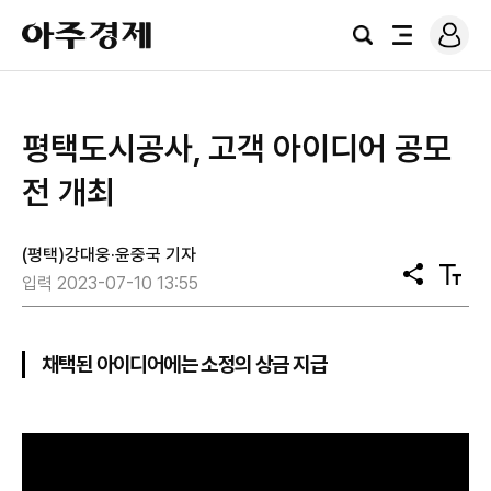
로
아
그
검
전
주
인
색
체
경
메
제
뉴
평택도시공사, 고객 아이디어 공모
전 개최
(평택)강대웅·윤중국 기자
공
텍
입력 2023-07-10 13:55
유
스
트
크
기
채택된 아이디어에는 소정의 상금 지급