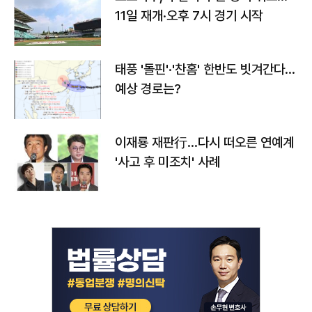
11일 재개·오후 7시 경기 시작
태풍 '돌핀'·'찬홈' 한반도 빗겨간다…
예상 경로는?
이재룡 재판行…다시 떠오른 연예계
'사고 후 미조치' 사례