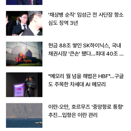
'채상병 순직' 임성근 전 사단장 항소
심도 징역 3년
현금 88조 쌓인 SK하이닉스, 국내
채권시장 '큰손' 됐다…최대 40조 투
자
"메모리 월 넘을 해법은 HBF"…구글
도 주목한 차세대 AI 메모리
이란·오만, 호르무즈 '중앙항로 통항'
추진…입항은 이란 관리