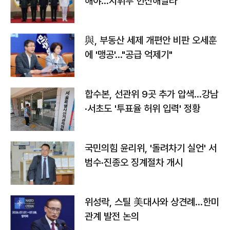
해야…지휘부 헌신해달라"
與, 부동산 세제 개편안 비판 오세훈
에 '맹공'…"공급 억제기"
합수본, 선관위 9곳 추가 압색…강남
·서초도 '투표율 허위 입력' 정황
국민의힘 윤리위, '돌려차기 실언' 서
범수·진종오 징계절차 개시
위성락, 스틸 美대사와 상견례…한미
관계 발전 논의