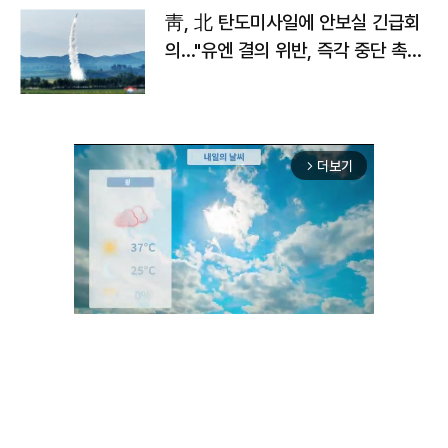
靑, 北 탄도미사일에 안보실 긴급회
의…"유엔 결의 위반, 즉각 중단 촉
구"
더보기
arrow_forward_ios
Unmute