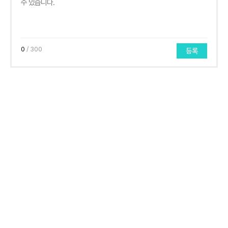
0
/ 300
등록