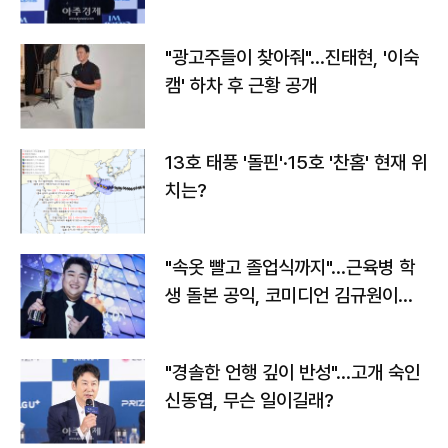
"광고주들이 찾아줘"…진태현, '이숙
캠' 하차 후 근황 공개
13호 태풍 '돌핀'·15호 '찬홈' 현재 위
치는?
"속옷 빨고 졸업식까지"…근육병 학
생 돌본 공익, 코미디언 김규원이었
다
"경솔한 언행 깊이 반성"…고개 숙인
신동엽, 무슨 일이길래?