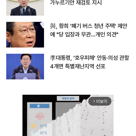
가누르기안 재검토 지시
與, 황희 '폐기 버스 청년 주택' 제안
에 "당 입장과 무관…개인 의견"
李대통령, '호우피해' 안동·의성 관할
4개면 특별재난지역 선포
더보기
arrow_forward_ios