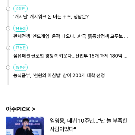
9분전
'캐시딜' 캐시워크 돈 버는 퀴즈, 정답은?
14분전
관세전쟁 '엔드게임' 윤곽 나오나…한국 新통상정책 교두보 활
용해야
17분전
섬유패션 글로벌 경쟁력 키운다…산업부 15개 과제 180억 지
원
18분전
농식품부, '천원의 아침밥' 참여 200개 대학 선정
아주PICK >
임영웅, 데뷔 10주년…"난 늘 부족한
사람이었다"