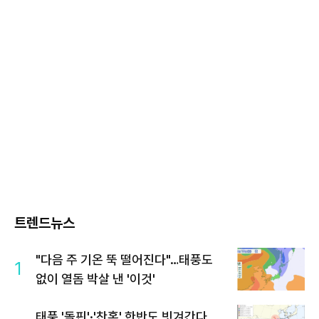
트렌드뉴스
"다음 주 기온 뚝 떨어진다"…태풍도
1
없이 열돔 박살 낸 '이것'
태풍 '돌핀'·'찬홈' 한반도 빗겨간다…