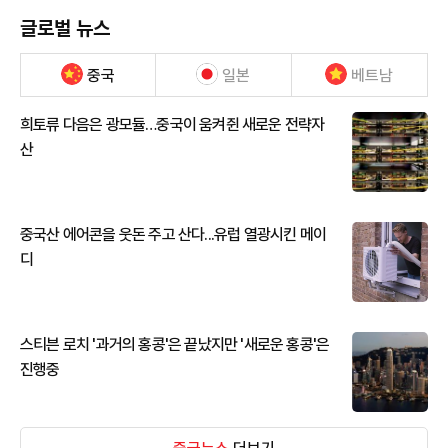
글로벌 뉴스
중국
일본
베트남
희토류 다음은 광모듈…중국이 움켜쥔 새로운 전략자
산
중국산 에어콘을 웃돈 주고 산다...유럽 열광시킨 메이
디
스티븐 로치 '과거의 홍콩'은 끝났지만 '새로운 홍콩'은
진행중