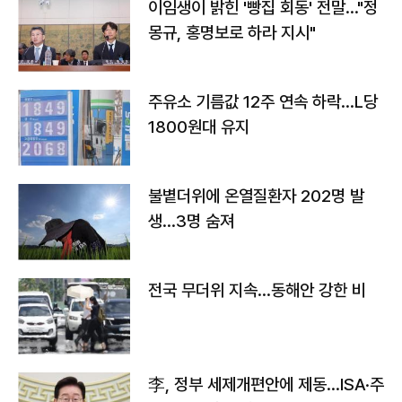
이임생이 밝힌 '빵집 회동' 전말…"정
몽규, 홍명보로 하라 지시"
주유소 기름값 12주 연속 하락…L당
1800원대 유지
불볕더위에 온열질환자 202명 발
생…3명 숨져
전국 무더위 지속…동해안 강한 비
李, 정부 세제개편안에 제동…ISA·주