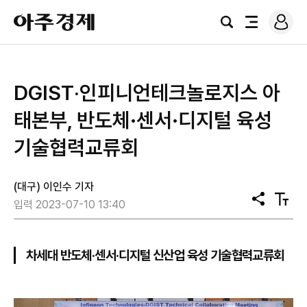
로
아
그
검
전
주
인
색
체
경
메
제
뉴
DGIST‧인피니언테크놀로지스 아
태본부, 반도체·센서·디지털 육성
기술협력교류회
(대구) 이인수 기자
공
텍
입력 2023-07-10 13:40
유
스
트
크
기
차세대 반도체·센서·디지털 신산업 육성 기술협력교류회