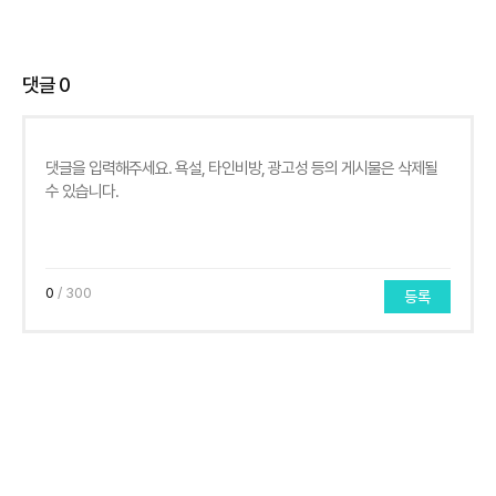
댓글
0
0
/ 300
등록