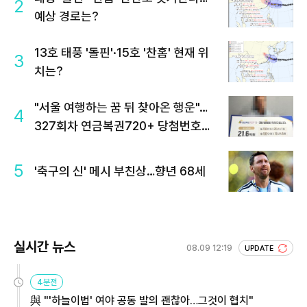
2
예상 경로는?
13호 태풍 '돌핀'·15호 '찬홈' 현재 위
3
치는?
"서울 여행하는 꿈 뒤 찾아온 행운"…
4
327회차 연금복권720+ 당첨번호조
회 주목
5
'축구의 신' 메시 부친상…향년 68세
실시간 뉴스
08.09 12:19
UPDATE
4분전
與 "'하늘이법' 여야 공동 발의 괜찮아…그것이 협치"