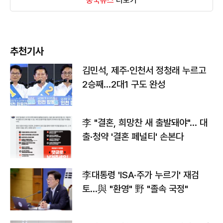
중국뉴스
더보기
추천기사
김민석, 제주·인천서 정청래 누르고
2승째…2대1 구도 완성
李 "결혼, 희망찬 새 출발돼야"… 대
출·청약 '결혼 페널티' 손본다
李대통령 'ISA·주가 누르기' 재검
토…與 "환영" 野 "졸속 국정"