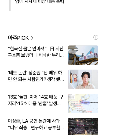
염에 지자체 비상 대응 총력
아주PICK
"한국산 물은 안마셔"…日 지진
구호품 보냈더니 비하한 누리
꾼
'태도 논란' 정준원 "난 배우 하
면 안 되는 사람인가? 생각 했
다"
13호 '돌핀' 이어 14호 태풍 '구
지라'·15호 태풍 '찬홈' 발생…
현재 위치와 이동경로는?
이상준, LA 공연 논란에 사과
"너무 죄송…연구하고 공부할
것"