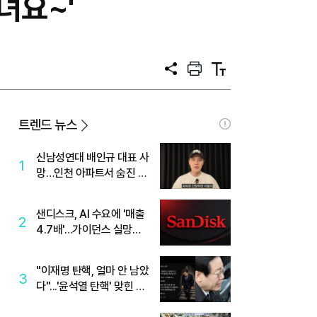
녀요~'
공
프
텍
유
린
스
트
트
크
기
트렌드 뉴스
신남성연대 배인규 대표 사
1
망…인천 아파트서 숨진 채
발견
샌디스크, AI 수요에 '매출
2
4.7배'…가이던스 실망에
'주가는 하락'
"이재명 탄핵, 얼마 안 남았
3
다"...'윤석열 탄핵' 맞힌 무
당, '성지글' 등장