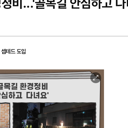
경정비...'골목길 안심하고 다
등 셉테드 도입
이
미
지
확
대