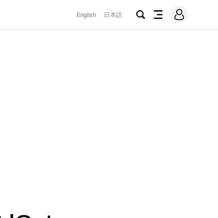
로
English
日本語
그
검
전
인
색
체
메
뉴