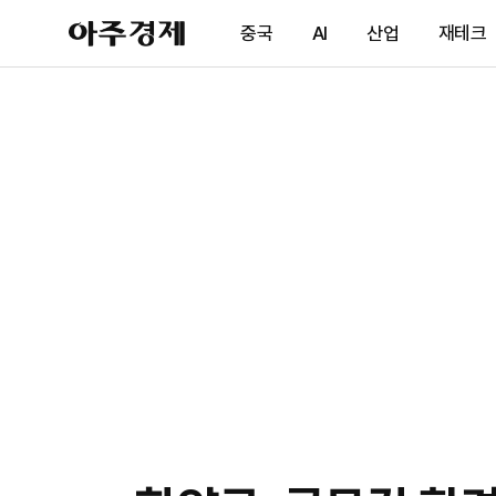
아
중국
AI
산업
재테크
주
경
제