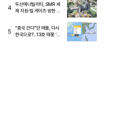
두산에너빌리티, SMR 세
4
제 지원·빌 게이츠 방한 기
대에 5%대 강세
"중국 간다"던 태풍, 다시
5
한국으로?...13호 태풍 '돌
핀' 방향 급전환