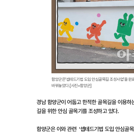
함양군은‘셉테드기법 도입 안심골목길 조성사업’을 완
바꿔놓았다.[사진=함양군]
경남 함양군이 어둡고 한적한 골목길을 이용하는
길을 위한 안심 골목기를 조성하고 있다.
함양군은 이와 관련 ‘셉테드기법 도입 안심골목