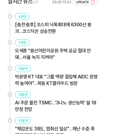
실시간 뉴스
08.06 13:42
UPDATE
4분전
[食전食후] 코스피 낙폭확대에 6300선 붕
괴…코스닥은 상승전환
7분전
오세훈 "용산어린이공원 주택 공급 절대 안
돼…서울 녹지 지켜야"
10분전
박윤영 KT 대표 "그룹 역량 결집해 AIDC 경쟁
력 높여야"…목동 KT클라우드 방문
10분전
AI 주문 몰린 TSMC…'3나노 생산능력' 월 18
만장 전망
12분전
"체감온도 38도, 멈춰선 일상"…재난 수준 폭