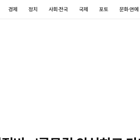
경제
정치
사회·전국
국제
포토
문화·연예