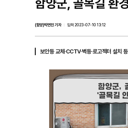
​함양군, 골목길 환
(함양)박연진 기자
입력 2023-07-10 13:12
보안등 교체·CCTV·벽등·로고젝터 설치 