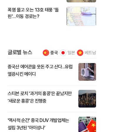
폭염 몰고 오는 13호 태풍 '돌
핀'…이동 경로는?
글로벌 뉴스
중국
일본
베트남
중국산 에어콘을 웃돈 주고 산다...유럽
열광시킨 메이디
스티븐 로치 '과거의 홍콩'은 끝났지만
'새로운 홍콩'은 진행중
'역사적 순간' 중국 DUV 개발업체는
설립 3년된 '아이성나'