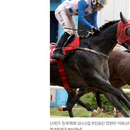
(사진1-1) 제16회 오너스컵 주인공인 12번마 '석세스
렛츠런파크 부산경남]