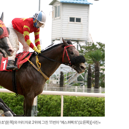
미
지
확
대
마초'(왼쪽)와 머리차로 2위에 그친 11번마 '예스퍼펙트'(오른쪽)[사진=