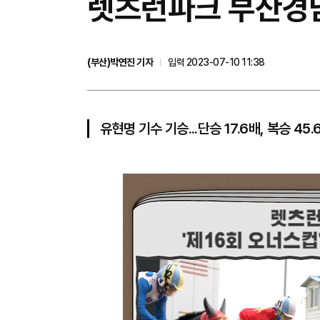
​렛츠런파크 부산경남
(부산)박연진 기자
입력 2023-07-10 11:38
유현명 기수 기승...단승 17.6배, 복승 45.