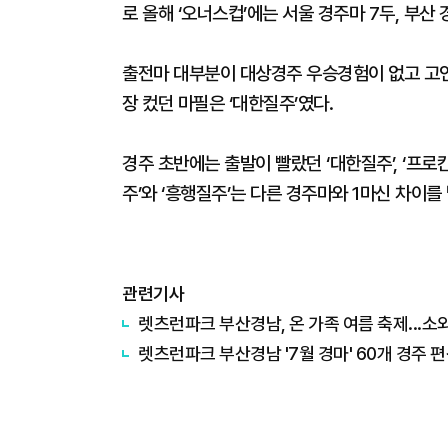
로 올해 ‘오너스컵’에는 서울 경주마 7두, 부산
출전마 대부분이 대상경주 우승경험이 없고 고
장 컸던 마필은 ‘대한질주’였다.
경주 초반에는 출발이 빨랐던 ‘대한질주’, ‘프로
주’와 ‘흥행질주’는 다른 경주마와 1마신 차이를
관련기사
렛츠런파크 부산경남, 온 가족 여름 축제...
렛츠런파크 부산경남 '7월 경마' 60개 경주 편