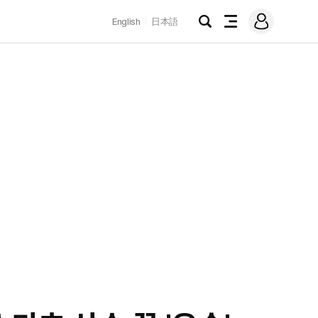
로
English
日本語
그
검
전
인
색
체
메
뉴