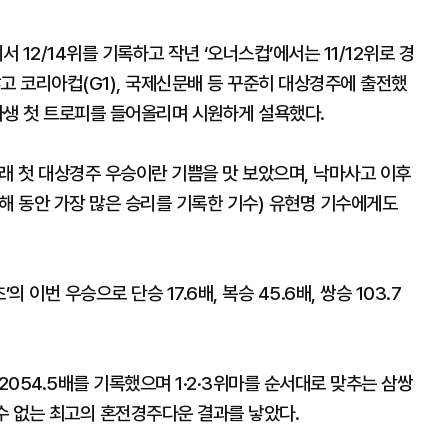
 12/14위를 기록하고 작년 ‘오너스컵’에서는 11/12위로 경
고 코리아컵(G1), 국제신문배 등 꾸준히 대상경주에 출전했
 마생 첫 트로피를 들어올리며 시원하게 설욕했다.
래 첫 대상경주 우승이란 기쁨을 맛 보았으며, 낙마사고 이후
해 동안 가장 많은 승리를 기록한 기수) 유현명 기수에게도
이번 우승으로 단승 17.6배, 복승 45.6배, 쌍승 103.7
2054.5배를 기록했으며 1·2·3위마를 순서대로 맞추는 삼쌍
 수 없는 최고의 혼전경주다운 결과를 낳았다.