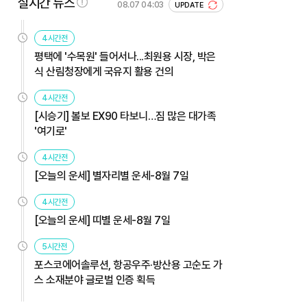
실시간 뉴스
08.07 04:03
UPDATE
4시간전
평택에 '수목원' 들어서나...최원용 시장, 박은
식 산림청장에게 국유지 활용 건의
4시간전
[시승기] 볼보 EX90 타보니…짐 많은 대가족
'여기로'
4시간전
[오늘의 운세] 별자리별 운세-8월 7일
4시간전
[오늘의 운세] 띠별 운세-8월 7일
5시간전
포스코에어솔루션, 항공우주·방산용 고순도 가
스 소재분야 글로벌 인증 획득