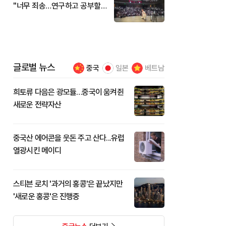
"너무 죄송…연구하고 공부할
것"
글로벌 뉴스
중국
일본
베트남
희토류 다음은 광모듈…중국이 움켜쥔
새로운 전략자산
중국산 에어콘을 웃돈 주고 산다...유럽
열광시킨 메이디
스티븐 로치 '과거의 홍콩'은 끝났지만
'새로운 홍콩'은 진행중