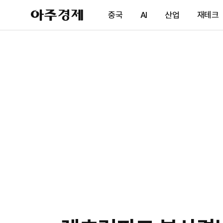
아
중국
AI
산업
재테크
주
경
제