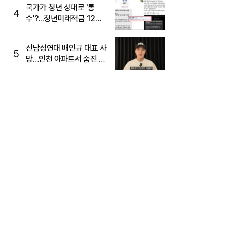
국가가 청년 상대로 '통
4
수'?...청년미래적금 12%
준다더니 "응, 오류야"
신남성연대 배인규 대표 사
5
망…인천 아파트서 숨진 채
발견