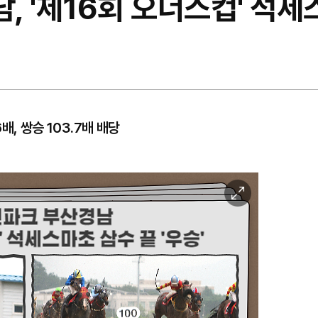
, '제16회 오너스컵' 석세스
6배, 쌍승 103.7배 배당
이
미
지
확
대