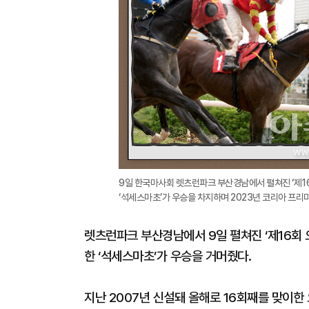
9일 한국마사회 렛츠런파크 부산경남에서 펼쳐진 ‘제16
‘석세스마초’가 우승을 차지하며 2023년 코리아 프리
렛츠런파크 부산경남에서 9일 펼쳐진 ‘제16회 
한 ‘석세스마초’가 우승을 거머줬다.
지난 2007년 신설돼 올해로 16회째를 맞이