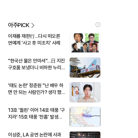
아주PICK
이재룡 재판行…다시 떠오른
연예계 '사고 후 미조치' 사례
"한국산 물은 안마셔"…日 지진
구호품 보냈더니 비하한 누리
꾼
'태도 논란' 정준원 "난 배우 하
면 안 되는 사람인가? 생각 했
다"
13호 '돌핀' 이어 14호 태풍 '구
지라'·15호 태풍 '찬홈' 발생…
현재 위치와 이동경로는?
이상준, LA 공연 논란에 사과