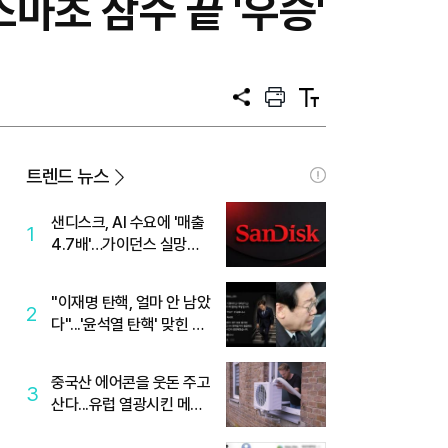
마초 삼수 끝 '우승'
공
프
텍
유
린
스
트
트
크
기
트렌드 뉴스
샌디스크, AI 수요에 '매출
1
4.7배'…가이던스 실망에
'주가는 하락'
"이재명 탄핵, 얼마 안 남았
2
다"...'윤석열 탄핵' 맞힌 무
당, '성지글' 등장
중국산 에어콘을 웃돈 주고
3
산다...유럽 열광시킨 메이
디