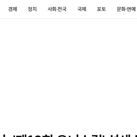
경제
정치
사회·전국
국제
포토
문화·연예