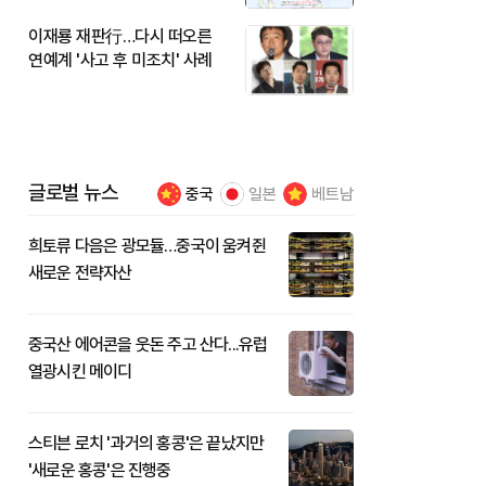
이재룡 재판行…다시 떠오른
연예계 '사고 후 미조치' 사례
글로벌 뉴스
중국
일본
베트남
희토류 다음은 광모듈…중국이 움켜쥔
새로운 전략자산
중국산 에어콘을 웃돈 주고 산다...유럽
열광시킨 메이디
스티븐 로치 '과거의 홍콩'은 끝났지만
'새로운 홍콩'은 진행중