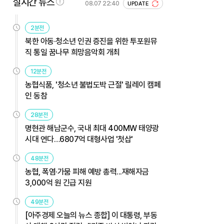
실시간 뉴스
08.07 22:40
UPDATE
2분전
북한 아동·청소년 인권 증진을 위한 투포원뮤
직 통일 꿈나무 희망음악회 개최
12분전
농협식품, '청소년 불법도박 근절' 릴레이 캠페
인 동참
28분전
명현관 해남군수, 국내 최대 400MW 태양광
시대 연다…6807억 대형사업 '첫삽'
48분전
농협, 폭염·가뭄 피해 예방 총력...재해자금
3,000억 원 긴급 지원
49분전
[아주경제 오늘의 뉴스 종합] 이 대통령, 부동