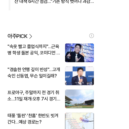
산 대책 6시간 점검…"기존 방식 벗어나 과감
히 실행" 外
아주PICK
"속옷 빨고 졸업식까지"…근육
병 학생 돌본 공익, 코미디언 김
규원이었다
"경솔한 언행 깊이 반성"…고개
숙인 신동엽, 무슨 일이길래?
프로야구, 주말까지 전 경기 취
소…11일 재개·오후 7시 경기
시작
태풍 '돌핀'·'찬홈' 한반도 빗겨
간다…예상 경로는?