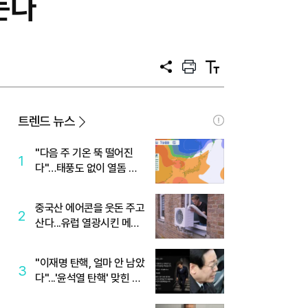
는다
공
프
텍
유
린
스
트
트
크
기
트렌드 뉴스
"다음 주 기온 뚝 떨어진
1
다"…태풍도 없이 열돔 박
살 낸 '이것'
중국산 에어콘을 웃돈 주고
2
산다...유럽 열광시킨 메이
디
"이재명 탄핵, 얼마 안 남았
3
다"...'윤석열 탄핵' 맞힌 무
당, '성지글' 등장