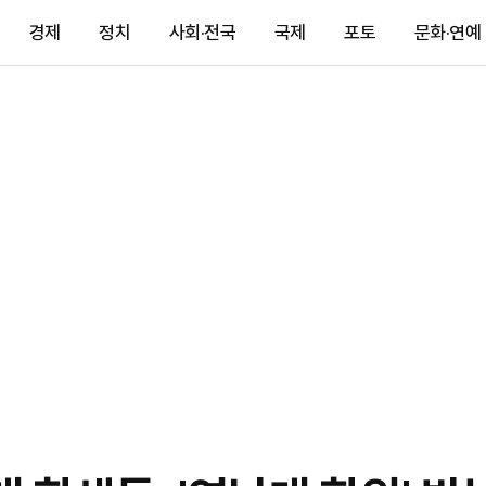
경제
정치
사회·전국
국제
포토
문화·연예