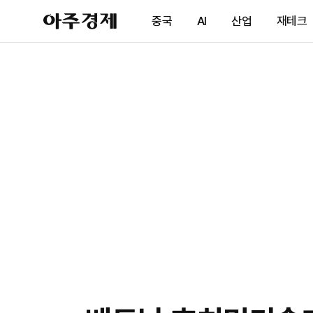
아
중국
AI
산업
재테크
주
경
제