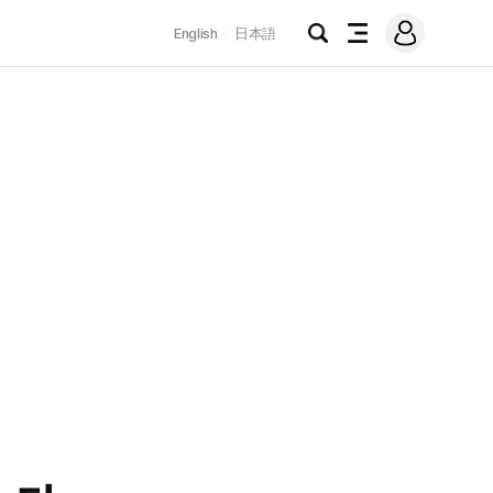
로
English
日本語
그
검
전
인
색
체
메
뉴