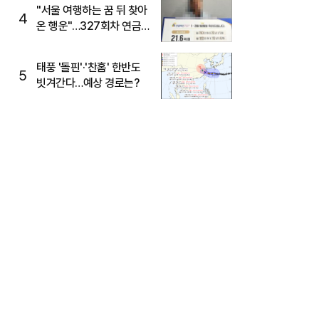
"서울 여행하는 꿈 뒤 찾아
4
온 행운"…327회차 연금
복권720+ 당첨번호조회
주목
태풍 '돌핀'·'찬홈' 한반도
5
빗겨간다…예상 경로는?