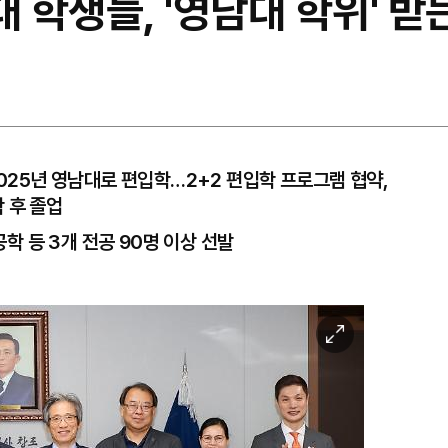
학생들, '영남대 학위' 받
2025년 영남대로 편입학…2+2 편입학 프로그램 협약,
 후 졸업
 등 3개 전공 90명 이상 선발
이
미
지
확