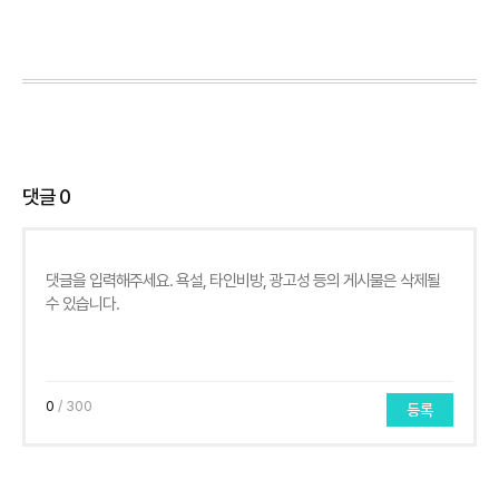
댓글
0
0
/ 300
등록