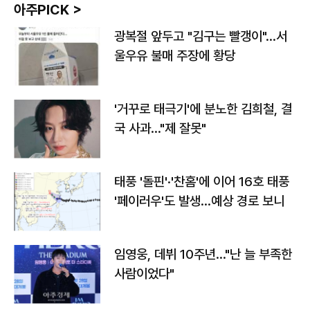
아주PICK >
광복절 앞두고 "김구는 빨갱이"…서
울우유 불매 주장에 황당
'거꾸로 태극기'에 분노한 김희철, 결
국 사과…"제 잘못"
태풍 '돌핀'·'찬홈'에 이어 16호 태풍
'페이러우'도 발생…예상 경로 보니
임영웅, 데뷔 10주년…"난 늘 부족한
사람이었다"