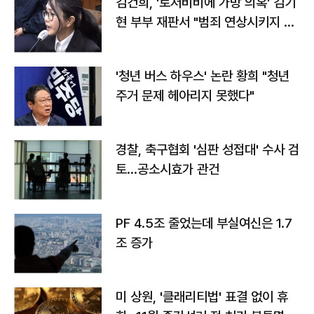
김건희, '로저비비에 가방 의혹' 김기
현 부부 재판서 "범죄 연상시키지 말
라"
'청년 버스 하우스' 논란 황희 "청년
주거 문제 헤아리지 못했다"
경찰, 축구협회 '심판 성접대' 수사 검
토…공소시효가 관건
PF 4.5조 줄었는데 부실여신은 1.7
조 증가
미 상원, '클래리티법' 표결 없이 휴