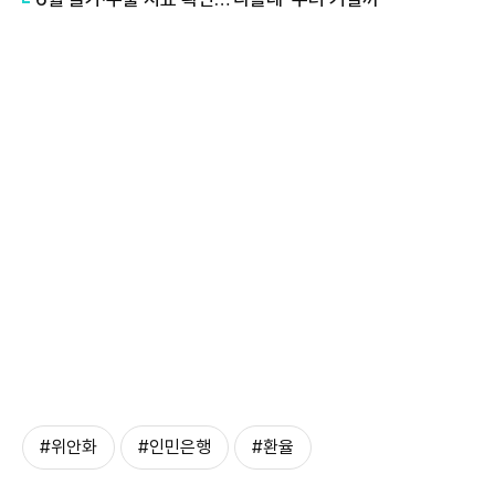
#위안화
#인민은행
#환율