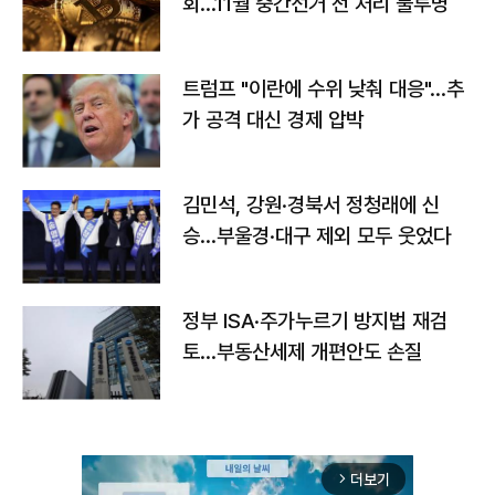
회…11월 중간선거 전 처리 불투명
트럼프 "이란에 수위 낮춰 대응"…추
가 공격 대신 경제 압박
김민석, 강원·경북서 정청래에 신
승…부울경·대구 제외 모두 웃었다
정부 ISA·주가누르기 방지법 재검
토…부동산세제 개편안도 손질
더보기
arrow_forward_ios