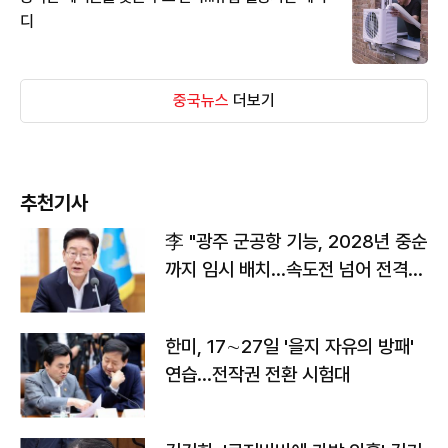
디
중국뉴스
더보기
추천기사
李 "광주 군공항 기능, 2028년 중순
까지 임시 배치…속도전 넘어 전격
전"
한미, 17∼27일 '을지 자유의 방패'
연습…전작권 전환 시험대