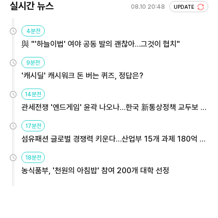
실시간 뉴스
08.10 20:48
UPDATE
4분전
與 "'하늘이법' 여야 공동 발의 괜찮아…그것이 협치"
9분전
'캐시딜' 캐시워크 돈 버는 퀴즈, 정답은?
14분전
관세전쟁 '엔드게임' 윤곽 나오나…한국 新통상정책 교두보 활
용해야
17분전
섬유패션 글로벌 경쟁력 키운다…산업부 15개 과제 180억 지
원
18분전
농식품부, '천원의 아침밥' 참여 200개 대학 선정