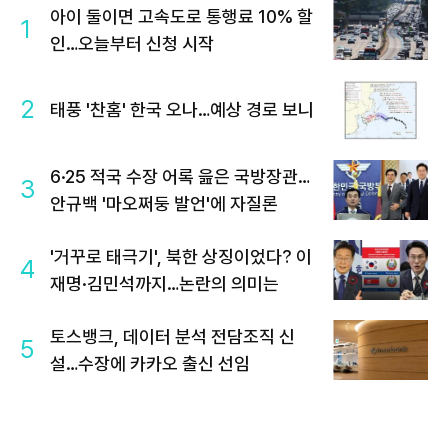
아이 둘이면 고속도로 통행료 10% 할
1
인…오늘부터 신청 시작
2
태풍 '찬홈' 한국 오나…예상 경로 보니
6·25 적국 수장 어록 읊은 국방장관…
3
안규백 '마오쩌둥 발언'에 자질론
'거꾸로 태극기', 북한 상징이었다? 이
4
재명·김민석까지…논란의 의미는
토스뱅크, 데이터 분석 전담조직 신
5
설…수장에 카카오 출신 선임