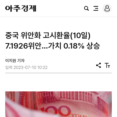
로
아
그
검
전
주
인
색
체
경
메
제
뉴
중국 위안화 고시환율(10일)
7.1926위안…가치 0.18% 상승
이지원 기자
공
텍
입력 2023-07-10 10:22
유
스
트
크
기