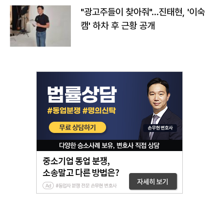
"광고주들이 찾아줘"…진태현, '이숙
캠' 하차 후 근황 공개