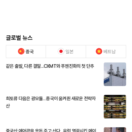
글로벌 뉴스
중국
일본
베트남
같은 출발, 다른 결말...CXMT와 푸젠진화의 첫 단추
희토류 다음은 광모듈…중국이 움켜쥔 새로운 전략자
산
중국산 에어콘을 웃돈 주고 산다...유럽 열광시킨 메이