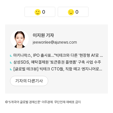
0
0
이지원 기자
jeewonlee@ajunews.com
마키나락스, IPO 출사표…"빅테크와 다른 '현장형 AI'로 승부"
삼성SDS, 예탁결제원 '토큰증권 플랫폼' 구축 사업 수주
[글로벌 테크뷰] 빅테크 CTO들, 직함 떼고 엔지니어로 유턴...'앤트로픽행 러시' 이유는
기자의 다른기사
©'5개국어 글로벌 경제신문' 아주경제. 무단전재·재배포 금지