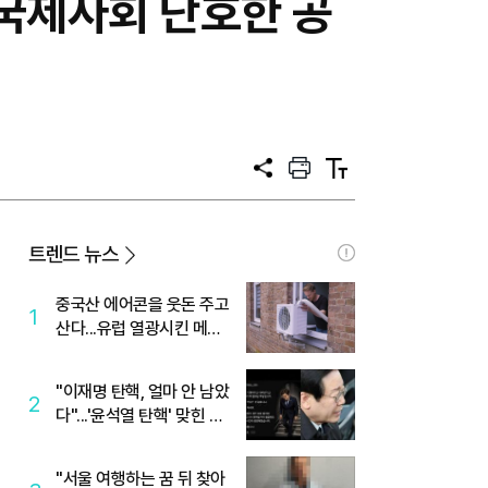
..국제사회 단호한 공
공
프
텍
유
린
스
트
트
크
기
트렌드 뉴스
중국산 에어콘을 웃돈 주고
1
산다...유럽 열광시킨 메이
디
"이재명 탄핵, 얼마 안 남았
2
다"...'윤석열 탄핵' 맞힌 무
당, '성지글' 등장
"서울 여행하는 꿈 뒤 찾아