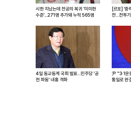
시한 지났는데 전공의 복귀 '미미한
[르포] '중
수준'...271명 추가돼 누적 565명
전…전투기
련(영상)
4일 동교동계 국회 발표…민주당 '공
尹 "3·1
천 파동' 내홍 격화
통일로 완결.
파트너"