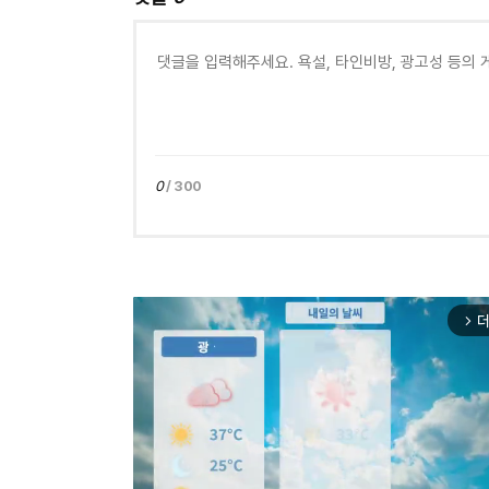
0
/ 300
더
arrow_forward_ios