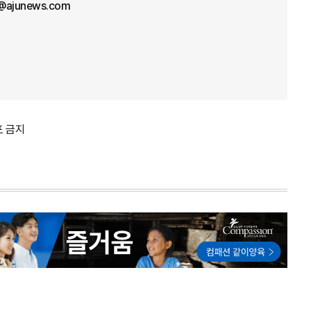
l@ajunews.com
포 금지