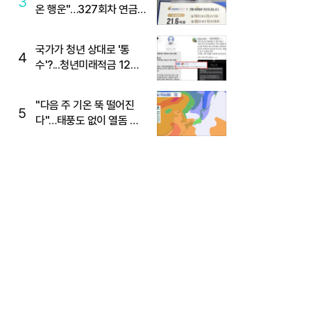
3
온 행운"…327회차 연금
복권720+ 당첨번호조회
주목
국가가 청년 상대로 '통
4
수'?...청년미래적금 12%
준다더니 "응, 오류야"
"다음 주 기온 뚝 떨어진
5
다"…태풍도 없이 열돔 박
살 낸 '이것'