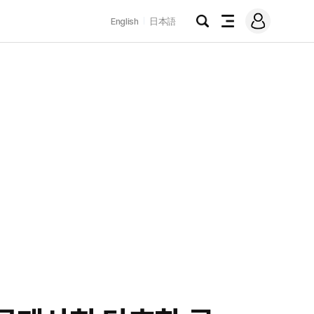
로
English
日本語
그
검
전
인
색
체
메
뉴