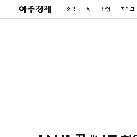
아
중국
AI
산업
재테크
주
경
제