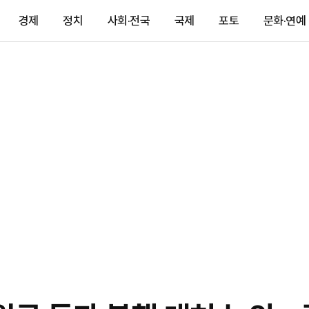
경제
정치
사회·전국
국제
포토
문화·연예