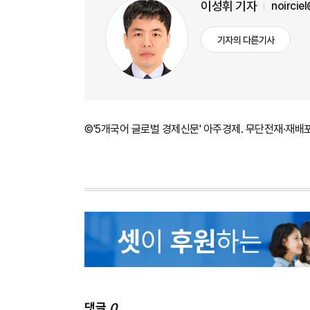
이성휘 기자
noircie
기자의 다른기사
©'5개국어 글로벌 경제신문' 아주경제. 무단전재·재배
댓글
0