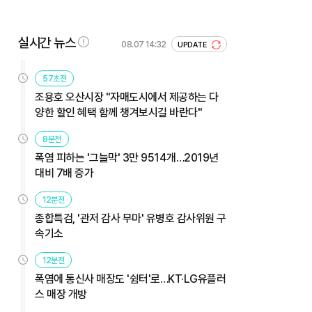
실시간 뉴스
08.07 14:32
UPDATE
57초전
조용호 오산시장 "자매도시에서 제공하는 다
양한 할인 혜택 함께 챙겨보시길 바란다"
8분전
폭염 피하는 '그늘막' 3만 9514개…2019년
대비 7배 증가
12분전
종합특검, '관저 감사 무마' 유병호 감사위원 구
속기소
12분전
폭염에 통신사 매장도 '쉼터'로…KT·LG유플러
스 매장 개방