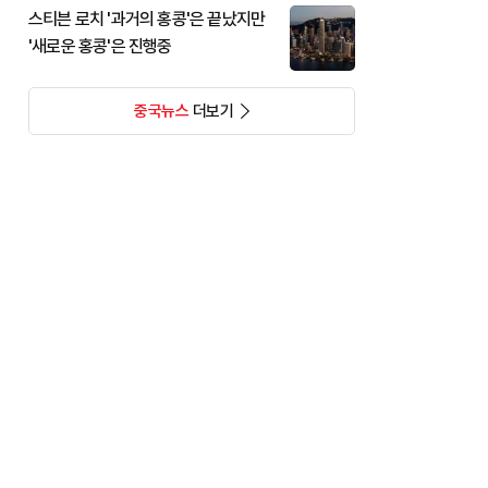
스티븐 로치 '과거의 홍콩'은 끝났지만
'새로운 홍콩'은 진행중
중국뉴스
더보기