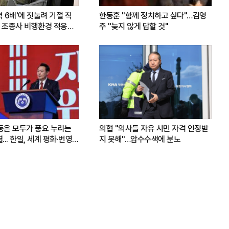
력 6배'에 짓눌려 기절 직
한동훈 "함께 정치하고 싶다"…김영
 조종사 비행환경 적응훈
주 "늦지 않게 답할 것"
운동은 모두가 풍요 누리는
의협 "의사들 자유 시민 자격 인정받
.. 한일, 세계 평화·번영
지 못해"…압수수색에 분노