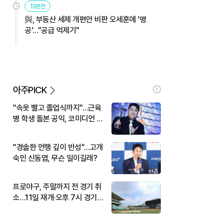
13분전
與, 부동산 세제 개편안 비판 오세훈에 '맹
공'…"공급 억제기"
아주PICK
"속옷 빨고 졸업식까지"…근육
병 학생 돌본 공익, 코미디언 김
규원이었다
"경솔한 언행 깊이 반성"…고개
숙인 신동엽, 무슨 일이길래?
프로야구, 주말까지 전 경기 취
소…11일 재개·오후 7시 경기
시작