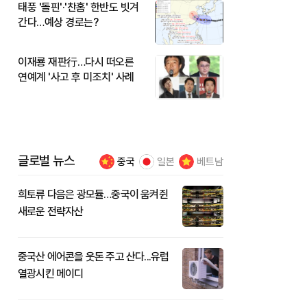
태풍 '돌핀'·'찬홈' 한반도 빗겨
간다…예상 경로는?
이재룡 재판行…다시 떠오른
연예계 '사고 후 미조치' 사례
글로벌 뉴스
중국
일본
베트남
희토류 다음은 광모듈…중국이 움켜쥔
새로운 전략자산
중국산 에어콘을 웃돈 주고 산다...유럽
열광시킨 메이디