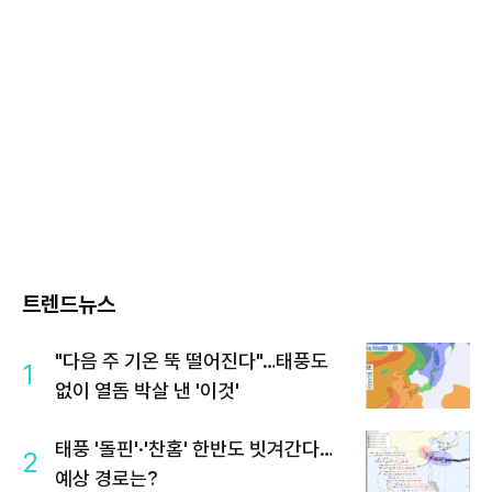
트렌드뉴스
"다음 주 기온 뚝 떨어진다"…태풍도
1
없이 열돔 박살 낸 '이것'
태풍 '돌핀'·'찬홈' 한반도 빗겨간다…
2
예상 경로는?