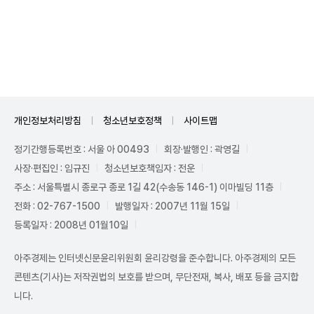
Unmute
개인정보처리방침
청소년보호정책
사이트맵
정기간행등록번호 : 서울 아 00493
회장·발행인 : 곽영길
사장·편집인 : 임규진
청소년보호책임자 : 전운
주소 : 서울특별시 종로구 종로 1길 42(수송동 146-1) 이마빌딩 11층
전화 : 02-767-1500
발행일자 : 2007년 11월 15일
등록일자 : 2008년 01월10일
아주경제는 인터넷신문윤리위원회 윤리강령을 준수합니다. 아주경제의 모든
콘텐츠(기사)는 저작권법의 보호를 받으며, 무단전재, 복사, 배포 등을 금지합
니다.