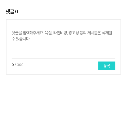
댓글
0
0
/ 300
등록