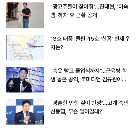
"광고주들이 찾아줘"…진태현, '이숙
캠' 하차 후 근황 공개
13호 태풍 '돌핀'·15호 '찬홈' 현재 위
치는?
"속옷 빨고 졸업식까지"…근육병 학
생 돌본 공익, 코미디언 김규원이었
다
"경솔한 언행 깊이 반성"…고개 숙인
신동엽, 무슨 일이길래?