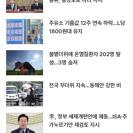
몽규, 홍명보로 하라 지시"
주유소 기름값 12주 연속 하락…L당
1800원대 유지
불볕더위에 온열질환자 202명 발
생…3명 숨져
전국 무더위 지속…동해안 강한 비
李, 정부 세제개편안에 제동…ISA·주
가누르기안 재검토 지시