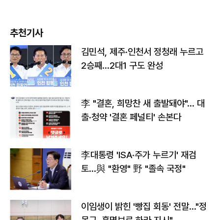
추천기사
김민석, 제주·인천서 정청래 누르고
2승째…2대1 구도 완성
李 "결혼, 희망찬 새 출발돼야"… 대
출·청약 '결혼 페널티' 손본다
李대통령 'ISA·주가 누르기' 재검
토…與 "환영" 野 "졸속 국정"
이임생이 밝힌 '빵집 회동' 전말…"정