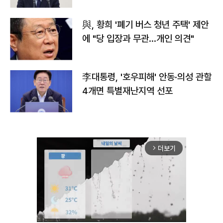
與, 황희 '폐기 버스 청년 주택' 제안
에 "당 입장과 무관…개인 의견"
李대통령, '호우피해' 안동·의성 관할
4개면 특별재난지역 선포
더보기
arrow_forward_ios