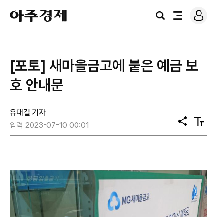
로
아
그
검
전
주
인
색
체
경
메
제
뉴
[포토] 새마을금고에 붙은 예금 보
호 안내문
유대길 기자
공
텍
입력 2023-07-10 00:01
유
스
트
크
기