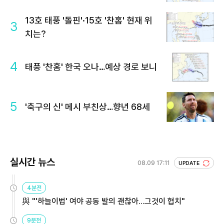
13호 태풍 '돌핀'·15호 '찬홈' 현재 위
3
치는?
4
태풍 '찬홈' 한국 오나…예상 경로 보니
5
'축구의 신' 메시 부친상…향년 68세
실시간 뉴스
08.09 17:11
UPDATE
4분전
與 "'하늘이법' 여야 공동 발의 괜찮아…그것이 협치"
9분전