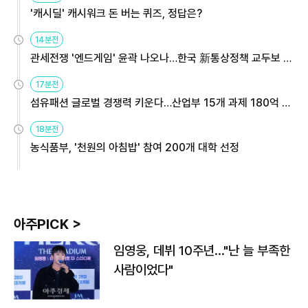
'캐시딜' 캐시워크 돈 버는 퀴즈, 정답은?
14분전
관세전쟁 '엔드게임' 윤곽 나오나…한국 新통상정책 교두보 활
용해야
17분전
섬유패션 글로벌 경쟁력 키운다…산업부 15개 과제 180억 지
원
18분전
농식품부, '천원의 아침밥' 참여 200개 대학 선정
아주PICK >
임영웅, 데뷔 10주년…"난 늘 부족한
사람이었다"