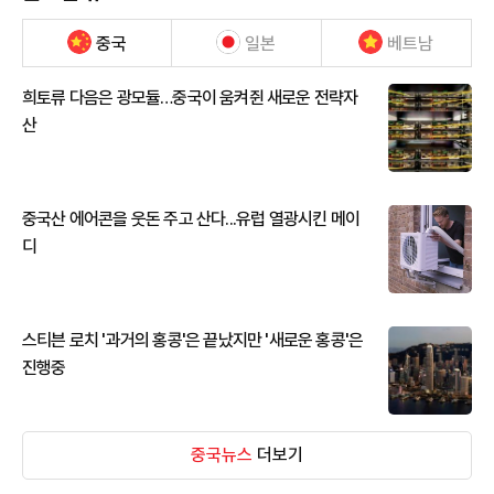
중국
일본
베트남
희토류 다음은 광모듈…중국이 움켜쥔 새로운 전략자
산
중국산 에어콘을 웃돈 주고 산다...유럽 열광시킨 메이
디
스티븐 로치 '과거의 홍콩'은 끝났지만 '새로운 홍콩'은
진행중
중국뉴스
더보기