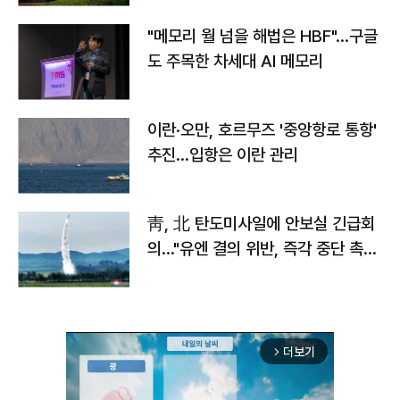
"메모리 월 넘을 해법은 HBF"…구글
도 주목한 차세대 AI 메모리
이란·오만, 호르무즈 '중앙항로 통항'
추진…입항은 이란 관리
靑, 北 탄도미사일에 안보실 긴급회
의…"유엔 결의 위반, 즉각 중단 촉
구"
더보기
arrow_forward_ios