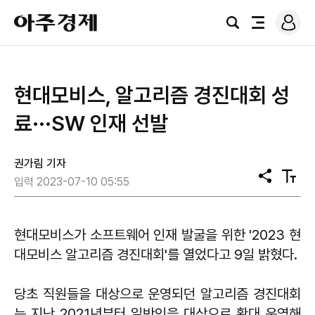
로
아
그
검
전
주
인
색
체
경
메
제
뉴
현대모비스, 알고리즘 경진대회 성
료···SW 인재 선발
권가림 기자
공
텍
입력 2023-07-10 05:55
유
스
트
크
기
현대모비스가 소프트웨어 인재 발굴을 위한 '2023 현
대모비스 알고리즘 경진대회'를 열었다고 9일 밝혔다.
당초 직원들을 대상으로 운영되던 알고리즘 경진대회
는 지난 2021년부터 일반인을 대상으로 확대 운영해