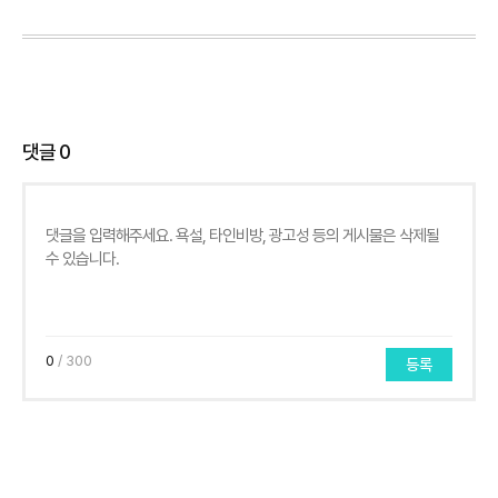
댓글
0
0
/ 300
등록