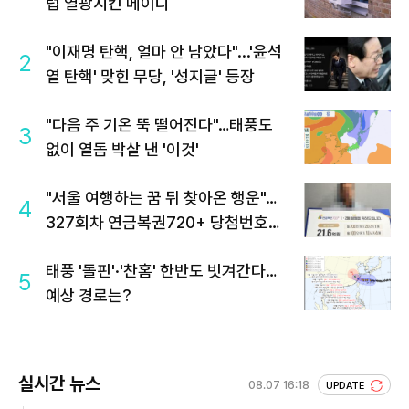
럽 열광시킨 메이디
"이재명 탄핵, 얼마 안 남았다"...'윤석
2
열 탄핵' 맞힌 무당, '성지글' 등장
"다음 주 기온 뚝 떨어진다"…태풍도
3
없이 열돔 박살 낸 '이것'
"서울 여행하는 꿈 뒤 찾아온 행운"…
4
327회차 연금복권720+ 당첨번호조
회 주목
태풍 '돌핀'·'찬홈' 한반도 빗겨간다…
5
예상 경로는?
실시간 뉴스
08.07 16:18
UPDATE