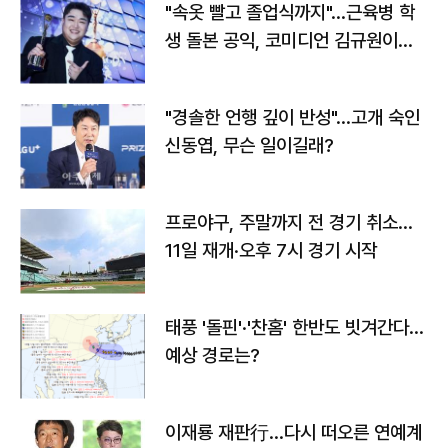
"속옷 빨고 졸업식까지"…근육병 학
생 돌본 공익, 코미디언 김규원이었
다
"경솔한 언행 깊이 반성"…고개 숙인
신동엽, 무슨 일이길래?
프로야구, 주말까지 전 경기 취소…
11일 재개·오후 7시 경기 시작
태풍 '돌핀'·'찬홈' 한반도 빗겨간다…
예상 경로는?
이재룡 재판行…다시 떠오른 연예계