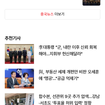
중국뉴스
더보기
추천기사
李대통령 "군, 내란 이후 신뢰 회복
해야…지휘부 헌신해달라"
與, 부동산 세제 개편안 비판 오세훈
에 '맹공'…"공급 억제기"
합수본, 선관위 9곳 추가 압색…강남
·서초도 '투표율 허위 입력' 정황