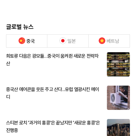
글로벌 뉴스
중국
일본
베트남
희토류 다음은 광모듈…중국이 움켜쥔 새로운 전략자
산
중국산 에어콘을 웃돈 주고 산다...유럽 열광시킨 메이
디
스티븐 로치 '과거의 홍콩'은 끝났지만 '새로운 홍콩'은
진행중