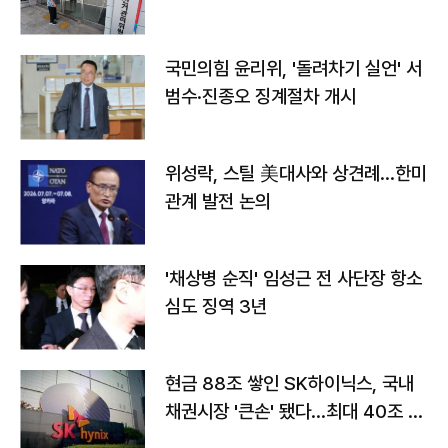
국민의힘 윤리위, '돌려차기 실언' 서
범수·진종오 징계절차 개시
위성락, 스틸 美대사와 상견례…한미
관계 발전 논의
'채상병 순직' 임성근 전 사단장 항소
심도 징역 3년
현금 88조 쌓인 SK하이닉스, 국내
채권시장 '큰손' 됐다…최대 40조 투
자