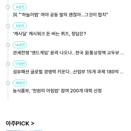
4분전
與 "'하늘이법' 여야 공동 발의 괜찮아…그것이 협치"
9분전
'캐시딜' 캐시워크 돈 버는 퀴즈, 정답은?
14분전
관세전쟁 '엔드게임' 윤곽 나오나…한국 新통상정책 교두보 활
용해야
17분전
섬유패션 글로벌 경쟁력 키운다…산업부 15개 과제 180억 지
원
18분전
농식품부, '천원의 아침밥' 참여 200개 대학 선정
아주PICK >