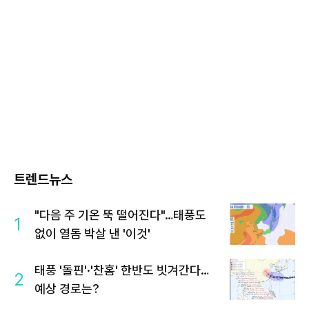
트렌드뉴스
"다음 주 기온 뚝 떨어진다"…태풍도
1
없이 열돔 박살 낸 '이것'
태풍 '돌핀'·'찬홈' 한반도 빗겨간다…
2
예상 경로는?