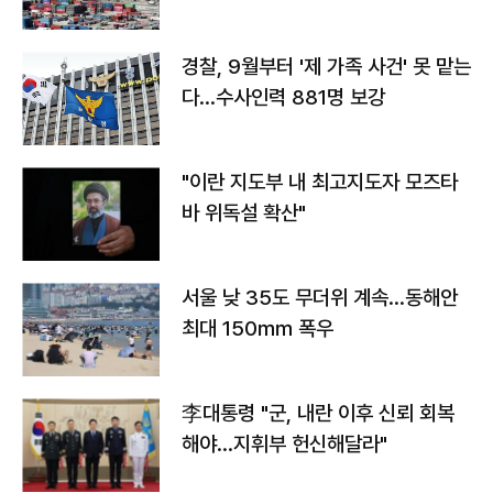
경찰, 9월부터 '제 가족 사건' 못 맡는
다…수사인력 881명 보강
"이란 지도부 내 최고지도자 모즈타
바 위독설 확산"
서울 낮 35도 무더위 계속…동해안
최대 150㎜ 폭우
李대통령 "군, 내란 이후 신뢰 회복
해야…지휘부 헌신해달라"