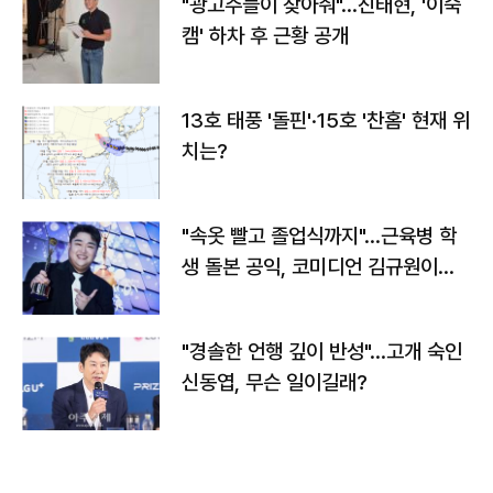
"광고주들이 찾아줘"…진태현, '이숙
캠' 하차 후 근황 공개
13호 태풍 '돌핀'·15호 '찬홈' 현재 위
치는?
"속옷 빨고 졸업식까지"…근육병 학
생 돌본 공익, 코미디언 김규원이었
다
"경솔한 언행 깊이 반성"…고개 숙인
신동엽, 무슨 일이길래?