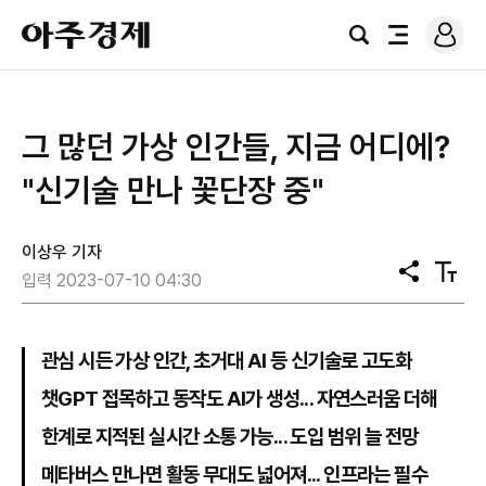
로
아
그
검
전
주
인
색
체
경
메
제
뉴
​그 많던 가상 인간들, 지금 어디에?
"신기술 만나 꽃단장 중"
이상우 기자
공
텍
입력 2023-07-10 04:30
유
스
트
크
기
관심 시든 가상 인간, 초거대 AI 등 신기술로 고도화
챗GPT 접목하고 동작도 AI가 생성... 자연스러움 더해
한계로 지적된 실시간 소통 가능... 도입 범위 늘 전망
메타버스 만나면 활동 무대도 넓어져... 인프라는 필수