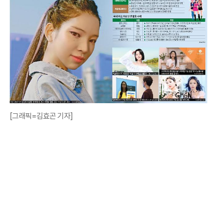
[그래픽=김효곤 기자]