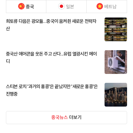
중국
일본
베트남
희토류 다음은 광모듈…중국이 움켜쥔 새로운 전략자
산
중국산 에어콘을 웃돈 주고 산다...유럽 열광시킨 메이
디
스티븐 로치 '과거의 홍콩'은 끝났지만 '새로운 홍콩'은
진행중
중국뉴스
더보기