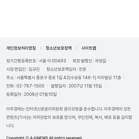
Unmute
개인정보처리방침
청소년보호정책
사이트맵
정기간행등록번호 : 서울 아 00493
회장·발행인 : 곽영길
사장·편집인 : 임규진
청소년보호책임자 : 전운
주소 : 서울특별시 종로구 종로 1길 42(수송동 146-1) 이마빌딩 11층
전화 : 02-767-1500
발행일자 : 2007년 11월 15일
등록일자 : 2008년 01월10일
아주경제는 인터넷신문윤리위원회 윤리강령을 준수합니다. 아주경제의 모든
콘텐츠(기사)는 저작권법의 보호를 받으며, 무단전재, 복사, 배포 등을 금지합
니다.
Copyright ⓒ AJUNEWS All rights reserved.