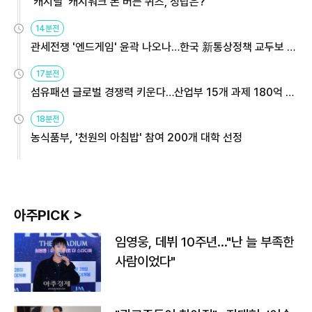
'캐시딜' 캐시워크 돈 버는 퀴즈, 정답은?
14분전
관세전쟁 '엔드게임' 윤곽 나오나…한국 新통상정책 교두보 활
용해야
17분전
섬유패션 글로벌 경쟁력 키운다…산업부 15개 과제 180억 지
원
18분전
농식품부, '천원의 아침밥' 참여 200개 대학 선정
아주PICK >
임영웅, 데뷔 10주년…"난 늘 부족한
사람이었다"