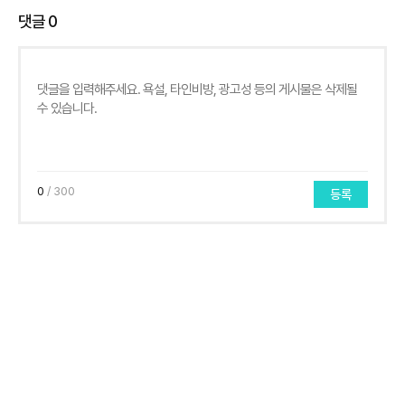
댓글
0
0
/ 300
등록