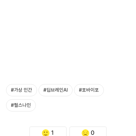
#가상 인간
#딥브레인AI
#포바이포
#펄스나인
1
0