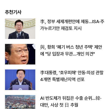
추천기사
李, 정부 세제개편안에 제동…ISA·주
가누르기안 재검토 지시
與, 황희 '폐기 버스 청년 주택' 제안
에 "당 입장과 무관…개인 의견"
李대통령, '호우피해' 안동·의성 관할
4개면 특별재난지역 선포
AI 반도체가 뒤집은 수출 순위…韓·
대만, 사상 첫 日 추월