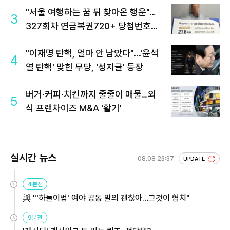
"서울 여행하는 꿈 뒤 찾아온 행운"…
3
327회차 연금복권720+ 당첨번호조
회 주목
"이재명 탄핵, 얼마 안 남았다"...'윤석
4
열 탄핵' 맞힌 무당, '성지글' 등장
버거·커피·치킨까지 줄줄이 매물…외
5
식 프랜차이즈 M&A '활기'
실시간 뉴스
08.08 23:37
UPDATE
4분전
與 "'하늘이법' 여야 공동 발의 괜찮아…그것이 협치"
9분전