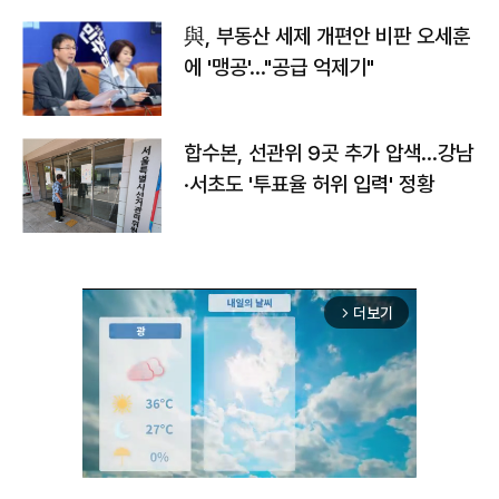
與, 부동산 세제 개편안 비판 오세훈
에 '맹공'…"공급 억제기"
합수본, 선관위 9곳 추가 압색…강남
·서초도 '투표율 허위 입력' 정황
더보기
arrow_forward_ios