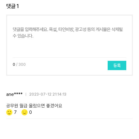
댓글
1
0
/ 300
등록
ane****
2023-07-12 21:14:13
공무원 월급 올랐으면 좋겠어요
Like/Dislike
공
비
7
0
감
공
감