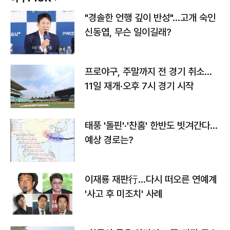
"경솔한 언행 깊이 반성"…고개 숙인
신동엽, 무슨 일이길래?
프로야구, 주말까지 전 경기 취소…
11일 재개·오후 7시 경기 시작
태풍 '돌핀'·'찬홈' 한반도 빗겨간다…
예상 경로는?
이재룡 재판行…다시 떠오른 연예계
'사고 후 미조치' 사례