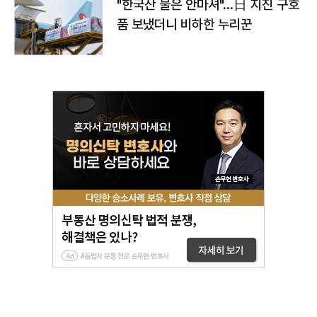
"한국산 물은 안마셔"…日 지진 구호
품 보냈더니 비하한 누리꾼