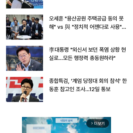
오세훈 "용산공원 주택공급 동의 못
해" vs 與 "정치적 어젠다로 사용"
맞불
李대통령 "외신서 보던 폭염 상황 현
실로…모든 행정력 총동원하라"
종합특검, '계엄 당정대 회의 참석' 한
동훈 참고인 조사...12일 통보
더보기
arrow_forward_ios