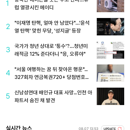
1
럽 열광시킨 메이디
"이재명 탄핵, 얼마 안 남았다"...'윤석
2
열 탄핵' 맞힌 무당, '성지글' 등장
국가가 청년 상대로 '통수'?...청년미
3
래적금 12% 준다더니 "응, 오류야"
"서울 여행하는 꿈 뒤 찾아온 행운"…
4
327회차 연금복권720+ 당첨번호조
회 주목
신남성연대 배인규 대표 사망…인천 아
5
파트서 숨진 채 발견
실시간 뉴스
08.07 13:53
UPDATE