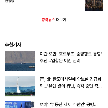
진행중
중국뉴스
더보기
추천기사
이란·오만, 호르무즈 '중앙항로 통항'
추진…입항은 이란 관리
靑, 北 탄도미사일에 안보실 긴급회
의…"유엔 결의 위반, 즉각 중단 촉
구"
여야, '부동산 세제 개편안' 공방…