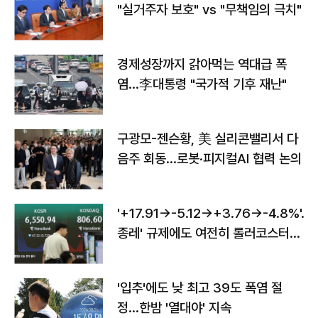
"실거주자 보호" vs "무책임의 극치"
경제성장까지 갉아먹는 역대급 폭
염…李대통령 "국가적 기후 재난"
구광모-젠슨황, 美 실리콘밸리서 다
음주 회동…로봇·피지컬AI 협력 논의
'+17.91→-5.12→+3.76→-4.8%'…'
종레' 규제에도 여전히 롤러코스터
타는 코스피
'입추'에도 낮 최고 39도 폭염 절
정…한밤 '열대야' 지속