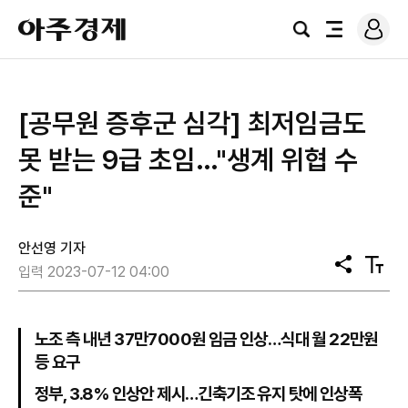
로
아
그
검
전
주
인
색
체
경
메
제
뉴
[공무원 증후군 심각] 최저임금도
못 받는 9급 초임…"생계 위협 수
준"
안선영 기자
공
텍
입력 2023-07-12 04:00
유
스
트
크
기
노조 측 내년 37만7000원 임금 인상…식대 월 22만원
등 요구
정부, 3.8% 인상안 제시…긴축기조 유지 탓에 인상폭