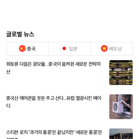
글로벌 뉴스
중국
일본
베트남
희토류 다음은 광모듈…중국이 움켜쥔 새로운 전략자
산
중국산 에어콘을 웃돈 주고 산다...유럽 열광시킨 메이
디
스티븐 로치 '과거의 홍콩'은 끝났지만 '새로운 홍콩'은