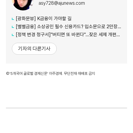
asy728@ajunews.com
[광화문뷰] K금융이 가야할 길
[별별금융] 소상공인 필수 신용카드? 입소문으로 2만장 발급
[정책 변경 청구서]"버티면 또 바뀐다"…잦은 세제 개편이 키운 '학습 효과'
기자의 다른기사
©'5개국어 글로벌 경제신문' 아주경제. 무단전재·재배포 금지