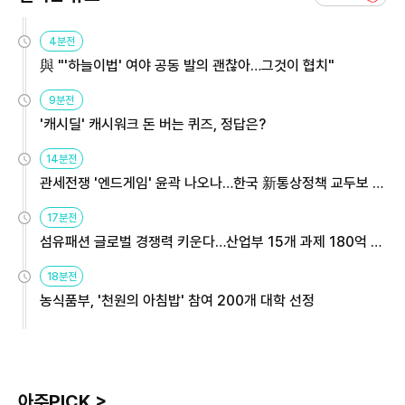
4분전
與 "'하늘이법' 여야 공동 발의 괜찮아…그것이 협치"
9분전
'캐시딜' 캐시워크 돈 버는 퀴즈, 정답은?
14분전
관세전쟁 '엔드게임' 윤곽 나오나…한국 新통상정책 교두보 활
용해야
17분전
섬유패션 글로벌 경쟁력 키운다…산업부 15개 과제 180억 지
원
18분전
농식품부, '천원의 아침밥' 참여 200개 대학 선정
아주PICK >