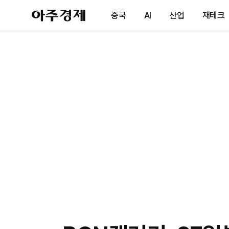
아
중국
AI
산업
재테크
주
경
제