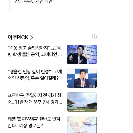
장과 무관…개인 의견"
아주PICK
"속옷 빨고 졸업식까지"…근육
병 학생 돌본 공익, 코미디언 김
규원이었다
"경솔한 언행 깊이 반성"…고개
숙인 신동엽, 무슨 일이길래?
프로야구, 주말까지 전 경기 취
소…11일 재개·오후 7시 경기
시작
태풍 '돌핀'·'찬홈' 한반도 빗겨
간다…예상 경로는?