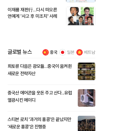
이재룡 재판行…다시 떠오른
연예계 '사고 후 미조치' 사례
글로벌 뉴스
중국
일본
베트남
희토류 다음은 광모듈…중국이 움켜쥔
새로운 전략자산
중국산 에어콘을 웃돈 주고 산다...유럽
열광시킨 메이디
스티븐 로치 '과거의 홍콩'은 끝났지만
'새로운 홍콩'은 진행중