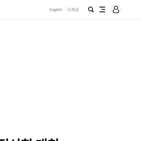
로
English
日本語
그
검
전
인
색
체
메
뉴