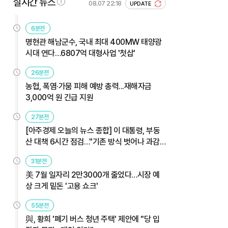
실시간 뉴스
08.07 22:18
UPDATE
6분전
명현관 해남군수, 국내 최대 400MW 태양광
시대 연다…6807억 대형사업 '첫삽'
26분전
농협, 폭염·가뭄 피해 예방 총력...재해자금
3,000억 원 긴급 지원
27분전
[아주경제 오늘의 뉴스 종합] 이 대통령, 부동
산 대책 6시간 점검…"기존 방식 벗어나 과감
히 실행" 外
31분전
美 7월 일자리 2만3000개 줄었다…시장 예
상 크게 밑돈 '고용 쇼크'
55분전
與, 황희 '폐기 버스 청년 주택' 제안에 "당 입