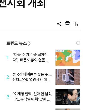
' 전시회 개최
공
프
텍
유
린
스
트
트
크
기
트렌드 뉴스
"다음 주 기온 뚝 떨어진
1
다"…태풍도 없이 열돔 박
살 낸 '이것'
중국산 에어콘을 웃돈 주고
2
산다...유럽 열광시킨 메이
디
"이재명 탄핵, 얼마 안 남았
3
다"...'윤석열 탄핵' 맞힌 무
당, '성지글' 등장