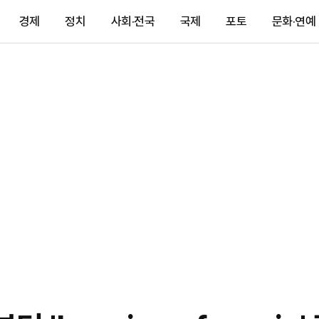
경제
정치
사회·전국
국제
포토
문화·연예