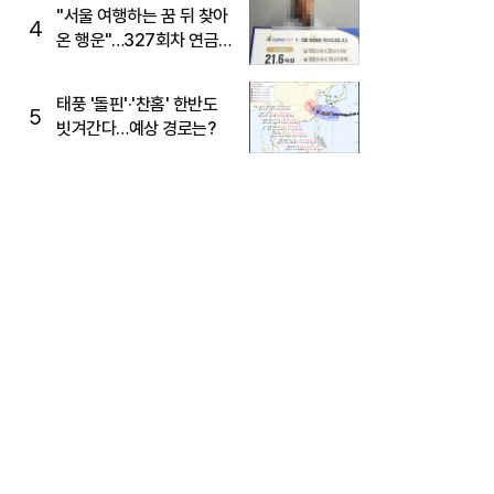
"서울 여행하는 꿈 뒤 찾아
4
온 행운"…327회차 연금
복권720+ 당첨번호조회
주목
태풍 '돌핀'·'찬홈' 한반도
5
빗겨간다…예상 경로는?