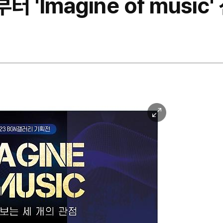
 'Imagine of music
이
미
지
확
대