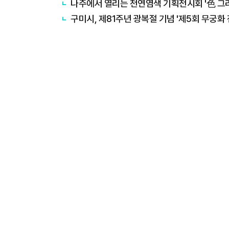
나주에서 열리는 천연염색 기획전시회 '色 그
구미시, 제81주년 광복절 기념 '제5회 무궁화 