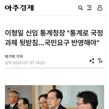
로
아
그
검
전
주
인
색
체
경
메
제
뉴
​이형일 신임 통계청장 "통계로 국정
과제 뒷받침…국민요구 반영해야"
박기락 기자
공
텍
입력 2023-07-07 14:22
유
스
트
크
기