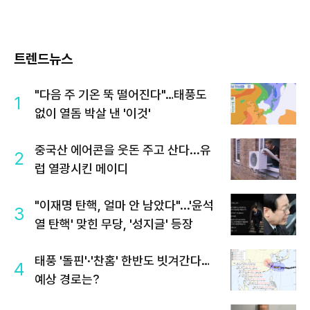
트렌드뉴스
"다음 주 기온 뚝 떨어진다"…태풍도
1
없이 열돔 박살 낸 '이것'
중국산 에어콘을 웃돈 주고 산다...유
2
럽 열광시킨 메이디
"이재명 탄핵, 얼마 안 남았다"...'윤석
3
열 탄핵' 맞힌 무당, '성지글' 등장
태풍 '돌핀'·'찬홈' 한반도 빗겨간다…
4
예상 경로는?