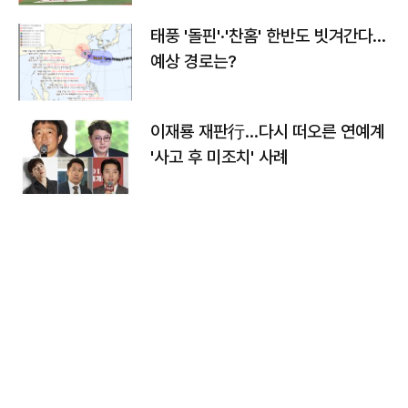
태풍 '돌핀'·'찬홈' 한반도 빗겨간다…
예상 경로는?
이재룡 재판行…다시 떠오른 연예계
'사고 후 미조치' 사례