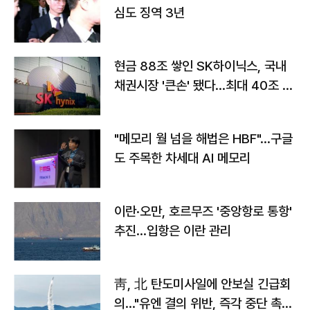
심도 징역 3년
현금 88조 쌓인 SK하이닉스, 국내
채권시장 '큰손' 됐다…최대 40조 투
자
"메모리 월 넘을 해법은 HBF"…구글
도 주목한 차세대 AI 메모리
이란·오만, 호르무즈 '중앙항로 통항'
추진…입항은 이란 관리
靑, 北 탄도미사일에 안보실 긴급회
의…"유엔 결의 위반, 즉각 중단 촉