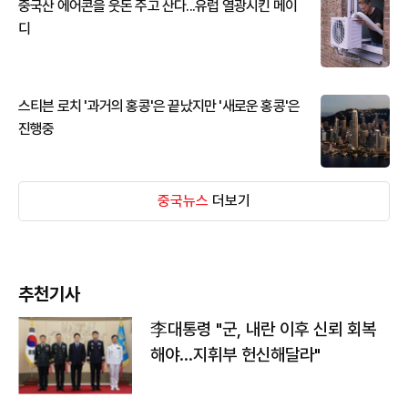
중국산 에어콘을 웃돈 주고 산다...유럽 열광시킨 메이
디
스티븐 로치 '과거의 홍콩'은 끝났지만 '새로운 홍콩'은
진행중
중국뉴스
더보기
추천기사
李대통령 "군, 내란 이후 신뢰 회복
해야…지휘부 헌신해달라"