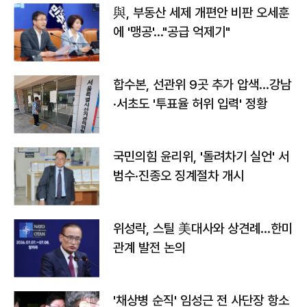
與, 부동산 세제 개편안 비판 오세훈
에 '맹공'…"공급 억제기"
합수본, 선관위 9곳 추가 압색…강남
·서초도 '투표율 허위 입력' 정황
국민의힘 윤리위, '돌려차기 실언' 서
범수·진종오 징계절차 개시
위성락, 스틸 美대사와 상견례…한미
관계 발전 논의
'채상병 순직' 임성근 전 사단장 항소