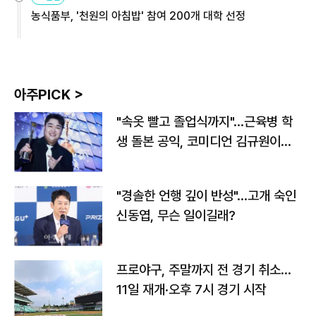
농식품부, '천원의 아침밥' 참여 200개 대학 선정
아주PICK >
"속옷 빨고 졸업식까지"…근육병 학
생 돌본 공익, 코미디언 김규원이었
다
"경솔한 언행 깊이 반성"…고개 숙인
신동엽, 무슨 일이길래?
프로야구, 주말까지 전 경기 취소…
11일 재개·오후 7시 경기 시작