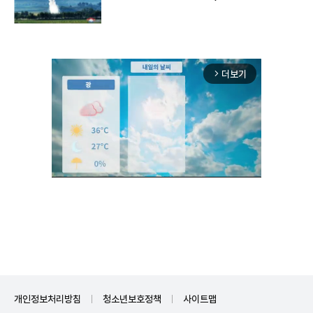
구"
더보기
arrow_forward_ios
Mute
개인정보처리방침
청소년보호정책
사이트맵