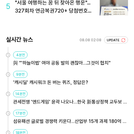
"서울 여행하는 꿈 뒤 찾아온 행운"…
5
327회차 연금복권720+ 당첨번호조
회 주목
실시간 뉴스
08.08 02:08
UPDATE
4분전
與 "'하늘이법' 여야 공동 발의 괜찮아…그것이 협치"
9분전
'캐시딜' 캐시워크 돈 버는 퀴즈, 정답은?
14분전
관세전쟁 '엔드게임' 윤곽 나오나…한국 新통상정책 교두보 활
용해야
17분전
섬유패션 글로벌 경쟁력 키운다…산업부 15개 과제 180억 지
원
18분전