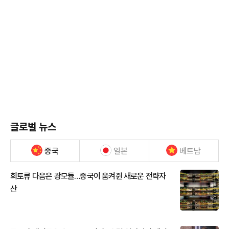
글로벌 뉴스
중국
일본
베트남
희토류 다음은 광모듈…중국이 움켜쥔 새로운 전략자
산