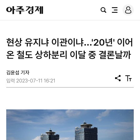
로
아
그
검
전
주
인
색
체
경
메
제
뉴
현상 유지냐 이관이냐...'20년' 이어
온 철도 상하분리 이달 중 결론날까
김윤섭 기자
공
텍
입력 2023-07-11 16:21
유
스
트
크
기