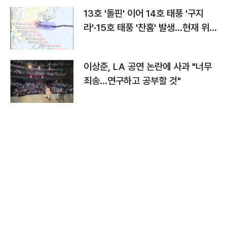
13호 '돌핀' 이어 14호 태풍 '구지
라'·15호 태풍 '찬홈' 발생…현재 위
치와 이동경로는?
이상준, LA 공연 논란에 사과 "너무
죄송…연구하고 공부할 것"