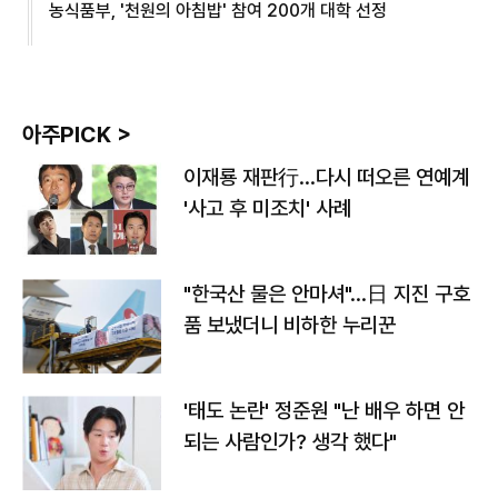
농식품부, '천원의 아침밥' 참여 200개 대학 선정
아주PICK >
이재룡 재판行…다시 떠오른 연예계
'사고 후 미조치' 사례
"한국산 물은 안마셔"…日 지진 구호
품 보냈더니 비하한 누리꾼
'태도 논란' 정준원 "난 배우 하면 안
되는 사람인가? 생각 했다"