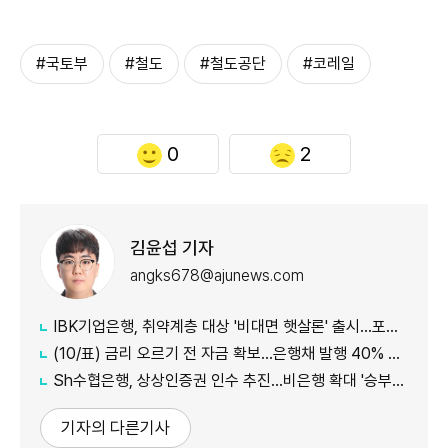
#국토부
#철도
#철도공단
#코레일
0
2
김윤섭 기자
angks678@ajunews.com
IBK기업은행, 취약계층 대상 '비대면 햇살론' 출시…포용금융 확대
(10/표) 금리 오르기 전 자금 확보…은행채 발행 40% 급증, 대출금리도 '들썩'
Sh수협은행, 상상인증권 인수 추진…비은행 확대 '승부수'
기자의 다른기사