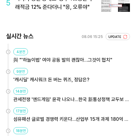
5
래적금 12% 준다더니 "응, 오류야"
실시간 뉴스
08.06 15:25
UPDATE
4분전
與 "'하늘이법' 여야 공동 발의 괜찮아…그것이 협치"
9분전
'캐시딜' 캐시워크 돈 버는 퀴즈, 정답은?
14분전
관세전쟁 '엔드게임' 윤곽 나오나…한국 新통상정책 교두보 활
용해야
17분전
섬유패션 글로벌 경쟁력 키운다…산업부 15개 과제 180억 지
원
18분전