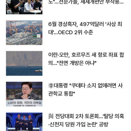
도"…전문가들, 세제개편안 부작용
우려
6월 경상흑자, 497억달러 '사상 최
대'…OECD 2위 수준
이란·오만, 호르무즈 새 항로 좌표 합
의…"전면 개방은 아냐"
李대통령 "쿠데타 소지 없애려면 사
관학교 통합"
與 전당대회 2차 토론회…'탈당 의혹
·신천지 당원 가입 논란' 공방