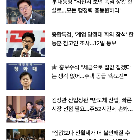
李대통령 "외신서 보던 폭염 상황 현
실로…모든 행정력 총동원하라"
종합특검, '계엄 당정대 회의 참석' 한
동훈 참고인 조사...12일 통보
靑 홍보수석 "세금으로 집값 잡겠다
는 생각 없어…주택 공급 '속도전'"
김정관 산업장관 "반도체 산업, 빠른
시장 선점 필요…주52시간제 손봐
야"
"집값보다 전월세가 더 불안해질 수