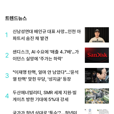
트렌드뉴스
신남성연대 배인규 대표 사망…인천 아
1
파트서 숨진 채 발견
샌디스크, AI 수요에 '매출 4.7배'…가
2
이던스 실망에 '주가는 하락'
"이재명 탄핵, 얼마 안 남았다"...'윤석
3
열 탄핵' 맞힌 무당, '성지글' 등장
두산에너빌리티, SMR 세제 지원·빌
4
게이츠 방한 기대에 5%대 강세
국가가 청년 상대로 '통수'?...청년미