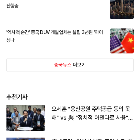
진행중
'역사적 순간' 중국 DUV 개발업체는 설립 3년된 '아이
성나'
중국뉴스
더보기
추천기사
오세훈 "용산공원 주택공급 동의 못
해" vs 與 "정치적 어젠다로 사용"
맞불