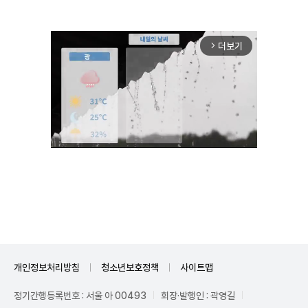
더보기
arrow_forward_ios
Unmute
개인정보처리방침
청소년보호정책
사이트맵
정기간행등록번호 : 서울 아 00493
회장·발행인 : 곽영길