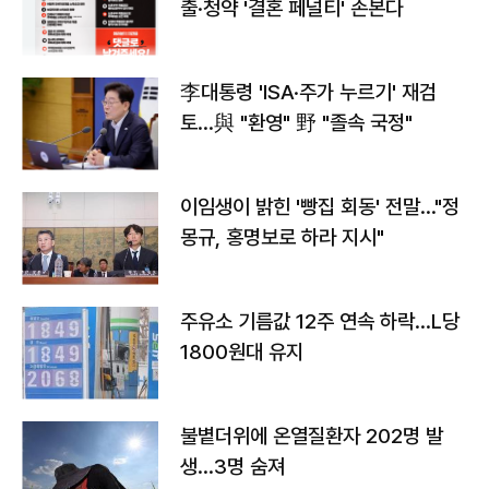
출·청약 '결혼 페널티' 손본다
李대통령 'ISA·주가 누르기' 재검
토…與 "환영" 野 "졸속 국정"
이임생이 밝힌 '빵집 회동' 전말…"정
몽규, 홍명보로 하라 지시"
주유소 기름값 12주 연속 하락…L당
1800원대 유지
불볕더위에 온열질환자 202명 발
생…3명 숨져