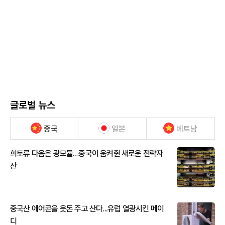
글로벌 뉴스
중국
일본
베트남
희토류 다음은 광모듈…중국이 움켜쥔 새로운 전략자
산
중국산 에어콘을 웃돈 주고 산다...유럽 열광시킨 메이
디