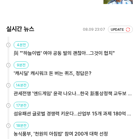
실시간 뉴스
08.09 23:07
UPDATE
4분전
與 "'하늘이법' 여야 공동 발의 괜찮아…그것이 협치"
9분전
'캐시딜' 캐시워크 돈 버는 퀴즈, 정답은?
14분전
관세전쟁 '엔드게임' 윤곽 나오나…한국 新통상정책 교두보 활
용해야
17분전
섬유패션 글로벌 경쟁력 키운다…산업부 15개 과제 180억 지
원
18분전
농식품부, '천원의 아침밥' 참여 200개 대학 선정