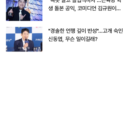
"속옷 빨고 졸업식까지"…근육병 학
생 돌본 공익, 코미디언 김규원이었
다
"경솔한 언행 깊이 반성"…고개 숙인
신동엽, 무슨 일이길래?