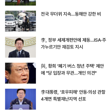
전국 무더위 지속…동해안 강한 비
李, 정부 세제개편안에 제동…ISA·주
가누르기안 재검토 지시
與, 황희 '폐기 버스 청년 주택' 제안
에 "당 입장과 무관…개인 의견"
李대통령, '호우피해' 안동·의성 관할
4개면 특별재난지역 선포