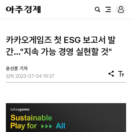
로
아
그
검
전
주
인
색
체
경
메
제
뉴
카카오게임즈 첫 ESG 보고서 발
간…"지속 가능 경영 실현할 것"
윤선훈 기자
공
텍
입력 2023-07-04 16:37
유
스
트
크
기