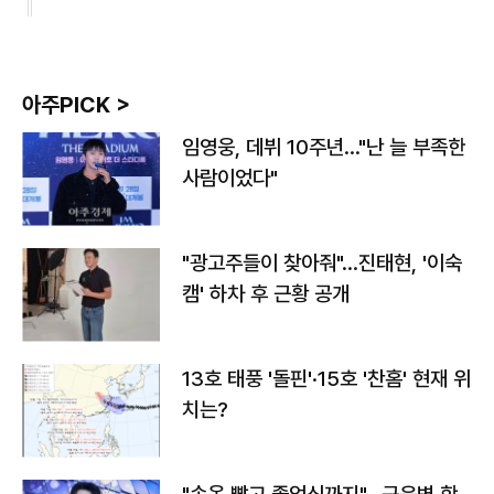
아주PICK >
임영웅, 데뷔 10주년…"난 늘 부족한
사람이었다"
"광고주들이 찾아줘"…진태현, '이숙
캠' 하차 후 근황 공개
13호 태풍 '돌핀'·15호 '찬홈' 현재 위
치는?