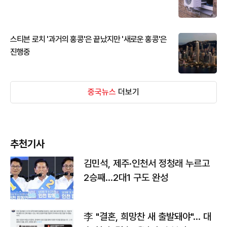
스티븐 로치 '과거의 홍콩'은 끝났지만 '새로운 홍콩'은
진행중
중국뉴스
더보기
추천기사
김민석, 제주·인천서 정청래 누르고
2승째…2대1 구도 완성
李 "결혼, 희망찬 새 출발돼야"… 대