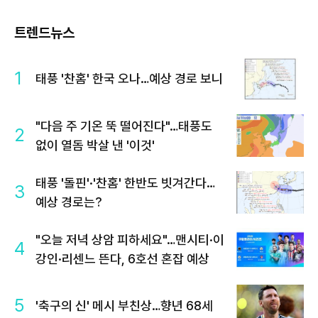
트렌드뉴스
1
태풍 '찬홈' 한국 오나…예상 경로 보니
"다음 주 기온 뚝 떨어진다"…태풍도
2
없이 열돔 박살 낸 '이것'
태풍 '돌핀'·'찬홈' 한반도 빗겨간다…
3
예상 경로는?
"오늘 저녁 상암 피하세요"…맨시티·이
4
강인·리센느 뜬다, 6호선 혼잡 예상
5
'축구의 신' 메시 부친상…향년 68세