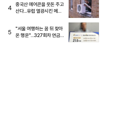
중국산 에어콘을 웃돈 주고
4
산다...유럽 열광시킨 메이
디
"서울 여행하는 꿈 뒤 찾아
5
온 행운"…327회차 연금
복권720+ 당첨번호조회
주목