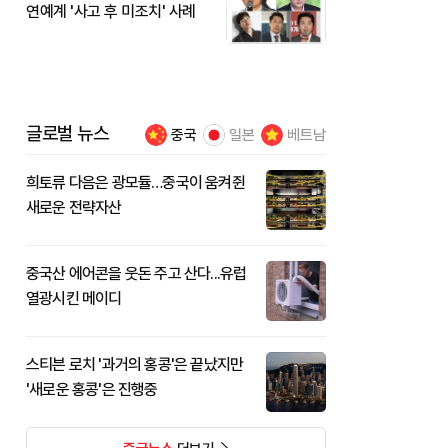
연예계 '사고 후 미조치' 사례
글로벌 뉴스
중국
일본
베트남
희토류 다음은 광모듈…중국이 움켜쥔
새로운 전략자산
중국산 에어콘을 웃돈 주고 산다...유럽
열광시킨 메이디
스티븐 로치 '과거의 홍콩'은 끝났지만
'새로운 홍콩'은 진행중