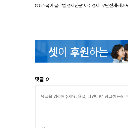
©'5개국어 글로벌 경제신문' 아주경제. 무단전재·재배
댓글
0