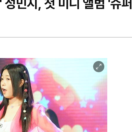
' 성민지, 첫 미니 앨범 '슈
이
미
지
확
대