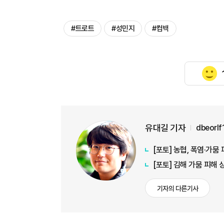
#트로트
#성민지
#컴백
유대길 기자
dbeorl
[포토] 농협, 폭염·가
[포토] 김해 가뭄 피해
기자의 다른기사