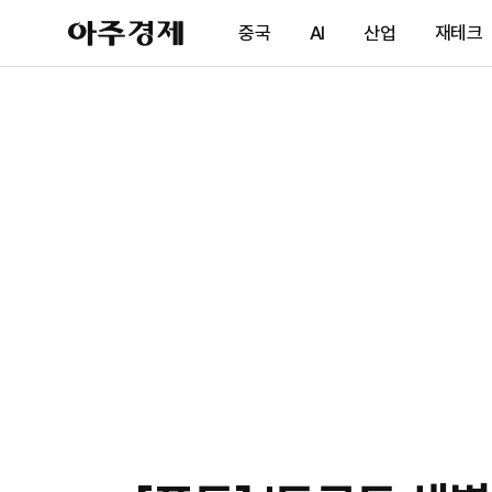
아
중국
AI
산업
재테크
주
경
제