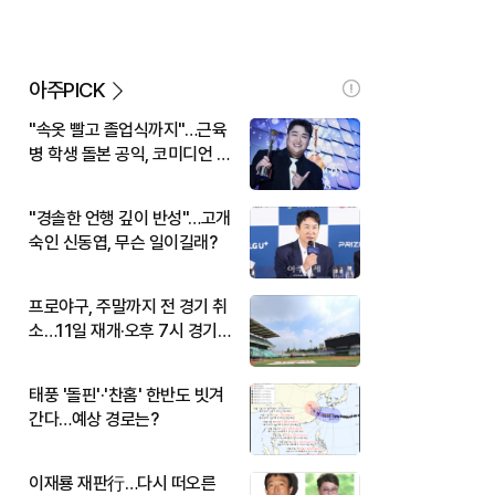
아주PICK
"속옷 빨고 졸업식까지"…근육
병 학생 돌본 공익, 코미디언 김
규원이었다
"경솔한 언행 깊이 반성"…고개
숙인 신동엽, 무슨 일이길래?
프로야구, 주말까지 전 경기 취
소…11일 재개·오후 7시 경기
시작
태풍 '돌핀'·'찬홈' 한반도 빗겨
간다…예상 경로는?
이재룡 재판行…다시 떠오른