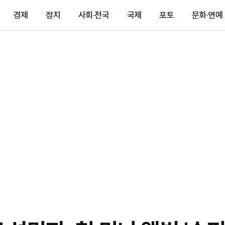
경제
정치
사회·전국
국제
포토
문화·연예