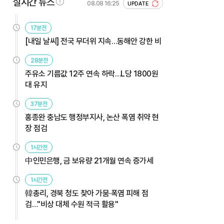
실시간 뉴스
08.08 16:25
UPDATE
17분전
[내일 날씨] 전국 무더위 지속…동해안 강한 비
28분전
주유소 기름값 12주 연속 하락…L당 1800원
대 유지
37분전
홍종완 충남도 행정부지사, 논산 폭염 취약 현
장 점검
1시간전
中인민은행, 금 보유량 21개월 연속 증가세
1시간전
韓총리, 경북 청도 찾아 가뭄·폭염 피해 점
검…"비상 대체 수원 적극 활용"