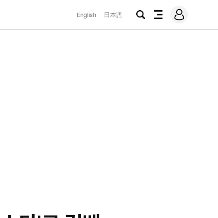
로
English
日本語
그
검
전
인
색
체
메
뉴