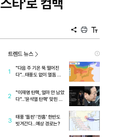
퍼스타'로 컴백
공
프
텍
유
린
스
트
트
크
기
트렌드 뉴스
"다음 주 기온 뚝 떨어진
1
다"…태풍도 없이 열돔 박
살 낸 '이것'
"이재명 탄핵, 얼마 안 남았
2
다"...'윤석열 탄핵' 맞힌 무
당, '성지글' 등장
태풍 '돌핀'·'찬홈' 한반도
3
빗겨간다…예상 경로는?