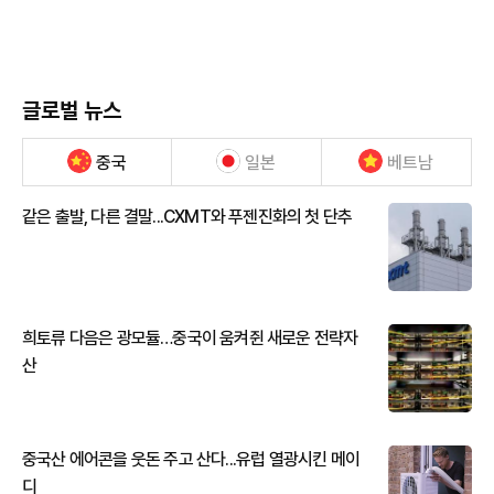
글로벌 뉴스
중국
일본
베트남
같은 출발, 다른 결말...CXMT와 푸젠진화의 첫 단추
희토류 다음은 광모듈…중국이 움켜쥔 새로운 전략자
산
중국산 에어콘을 웃돈 주고 산다...유럽 열광시킨 메이
디