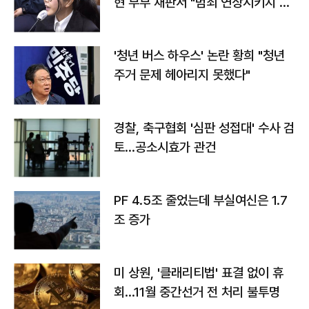
현 부부 재판서 "범죄 연상시키지 말
라"
'청년 버스 하우스' 논란 황희 "청년
주거 문제 헤아리지 못했다"
경찰, 축구협회 '심판 성접대' 수사 검
토…공소시효가 관건
PF 4.5조 줄었는데 부실여신은 1.7
조 증가
미 상원, '클래리티법' 표결 없이 휴
회…11월 중간선거 전 처리 불투명