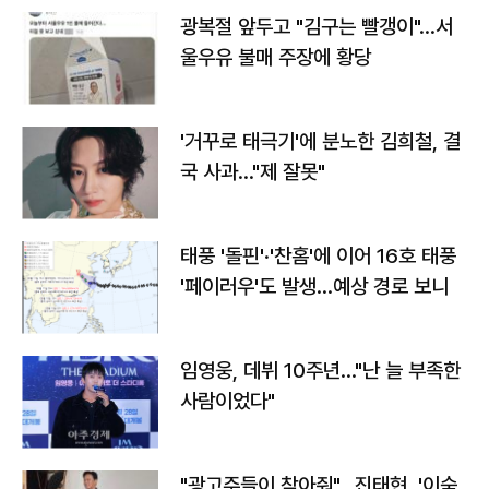
광복절 앞두고 "김구는 빨갱이"…서
울우유 불매 주장에 황당
'거꾸로 태극기'에 분노한 김희철, 결
국 사과…"제 잘못"
태풍 '돌핀'·'찬홈'에 이어 16호 태풍
'페이러우'도 발생…예상 경로 보니
임영웅, 데뷔 10주년…"난 늘 부족한
사람이었다"
"광고주들이 찾아줘"…진태현, '이숙