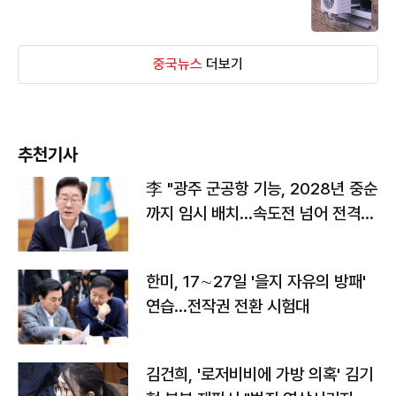
중국뉴스
더보기
추천기사
李 "광주 군공항 기능, 2028년 중순
까지 임시 배치…속도전 넘어 전격
전"
한미, 17∼27일 '을지 자유의 방패'
연습…전작권 전환 시험대
김건희, '로저비비에 가방 의혹' 김기