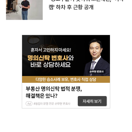
캠' 하차 후 근황 공개