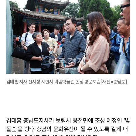
김태흠 지사 산시성 시안시 비림박물관 현장 방문모습[사진=충남도]
김태흠 충남도지사가 보령시 웅천면에 조성 예정인 ‘빛
돌숲’을 향후 충남의 문화유산이 될 수 있도록 길게 내