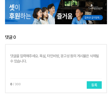
댓글
0
0
/ 300
등록