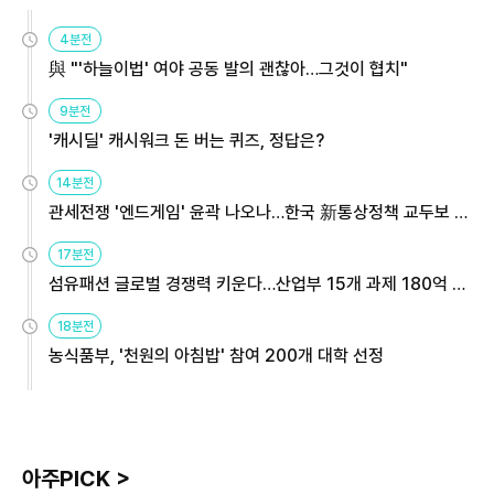
4분전
與 "'하늘이법' 여야 공동 발의 괜찮아…그것이 협치"
9분전
'캐시딜' 캐시워크 돈 버는 퀴즈, 정답은?
14분전
관세전쟁 '엔드게임' 윤곽 나오나…한국 新통상정책 교두보 활
용해야
17분전
섬유패션 글로벌 경쟁력 키운다…산업부 15개 과제 180억 지
원
18분전
농식품부, '천원의 아침밥' 참여 200개 대학 선정
아주PICK >