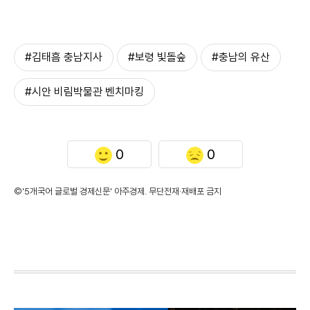
#김태흠 충남지사
#보령 빛돌숲
#충남의 유산
#시안 비림박물관 벤치마킹
0
0
©'5개국어 글로벌 경제신문' 아주경제. 무단전재·재배포 금지