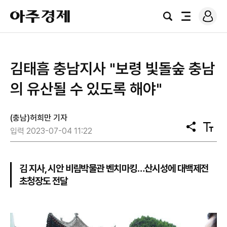
로
아
그
검
전
주
인
색
체
경
메
제
뉴
김태흠 충남지사 "보령 빛돌숲 충남
의 유산될 수 있도록 해야"
(충남)허희만 기자
공
텍
입력 2023-07-04 11:22
유
스
트
크
기
김 지사, 시안 비림박물관 벤치마킹…산시성에 대백제전
초청장도 전달