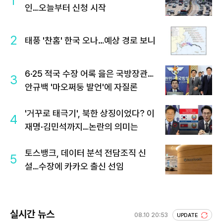
1
인…오늘부터 신청 시작
2
태풍 '찬홈' 한국 오나…예상 경로 보니
6·25 적국 수장 어록 읊은 국방장관…
3
안규백 '마오쩌둥 발언'에 자질론
'거꾸로 태극기', 북한 상징이었다? 이
4
재명·김민석까지…논란의 의미는
토스뱅크, 데이터 분석 전담조직 신
5
설…수장에 카카오 출신 선임
실시간 뉴스
08.10 20:53
UPDATE