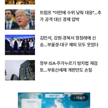
트럼프 "이란에 수위 낮춰 대응"…추
가 공격 대신 경제 압박
김민석, 강원·경북서 정청래에 신
승…부울경·대구 제외 모두 웃었다
정부 ISA·주가누르기 방지법 재검
토…부동산세제 개편안도 손질
더보기
arrow_forward_ios